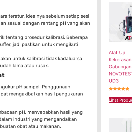
ra teratur, idealnya sebelum setiap sesi
dan sesuai dengan rentang pH yang akan
rik tentang prosedur kalibrasi. Beberapa
uffer, jadi pastikan untuk mengikuti
Alat Uji
akan untuk kalibrasi tidak kadaluarsa
Kekerasan
sudah lama atau rusak.
Gabungan
NOVOTEST
at
UD3
mengukur pH sampel. Penggunaan
apat mengakibatkan hasil pengukuran
★★★★★
Lihat Produ
embacaan pH, menyebabkan hasil yang
ar dalam industri yang mengandalkan
mbuatan obat atau makanan.