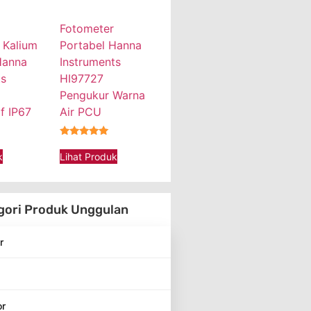
Fotometer
 Kalium
Portabel Hanna
Hanna
Instruments
ts
HI97727
Pengukur Warna
f IP67
Air PCU
★★★★★
k
Lihat Produk
gori Produk Unggulan
r
or