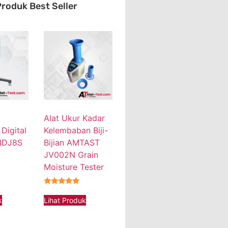
roduk Best Seller
Alat Ukur Kadar
 Digital
Kelembaban Biji-
NDJ8S
Bijian AMTAST
JV002N Grain
Moisture Tester
★★★★★
k
Lihat Produk