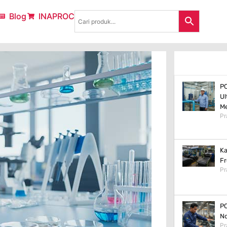
Blog
INAPROC
PC
Ul
M
Pr
Ka
Fr
Pr
PC
No
Pr