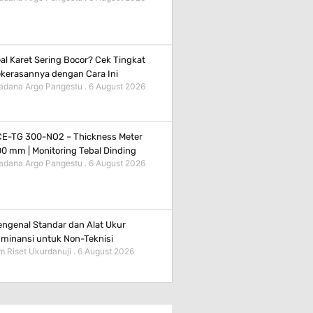
al Karet Sering Bocor? Cek Tingkat
kerasannya dengan Cara Ini
adana Argo Pangestu
6 August 2026
E-TG 300-NO2 – Thickness Meter
0 mm | Monitoring Tebal Dinding
adana Argo Pangestu
6 August 2026
ngenal Standar dan Alat Ukur
minansi untuk Non-Teknisi
m Riset Ukurdanuji
6 August 2026