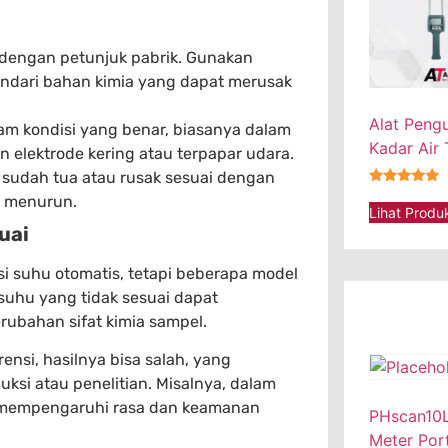
 dengan petunjuk pabrik. Gunakan
indari bahan kimia yang dapat merusak
Alat Peng
am kondisi yang benar, biasanya dalam
Kadar Air
 elektrode kering atau terpapar udara.
 sudah tua atau rusak sesuai dengan
★★★★★
n menurun.
Lihat Produ
uai
si suhu otomatis, tetapi beberapa model
uhu yang tidak sesuai dapat
ubahan sifat kimia sampel.
ensi, hasilnya bisa salah, yang
ksi atau penelitian. Misalnya, dalam
 mempengaruhi rasa dan keamanan
PHscan10L
Meter Por