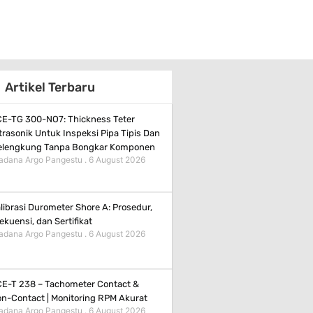
Artikel Terbaru
E-TG 300-NO7: Thickness Teter
trasonik Untuk Inspeksi Pipa Tipis Dan
elengkung Tanpa Bongkar Komponen
adana Argo Pangestu
6 August 2026
librasi Durometer Shore A: Prosedur,
ekuensi, dan Sertifikat
adana Argo Pangestu
6 August 2026
E-T 238 – Tachometer Contact &
n-Contact | Monitoring RPM Akurat
adana Argo Pangestu
6 August 2026