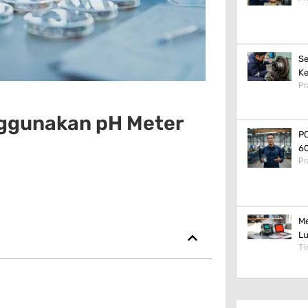
Se
Ke
Pr
nggunakan pH Meter
PC
60
Pr
Me
Lu
Ti