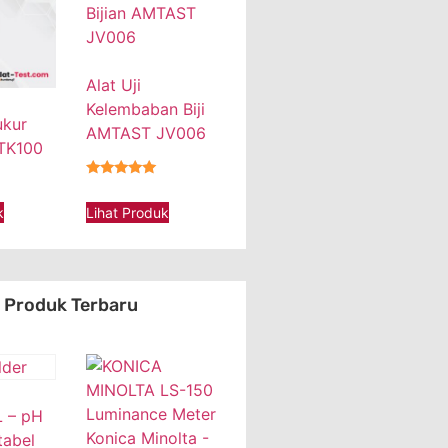
Alat Uji
Kelembaban Biji
ukur
AMTAST JV006
 TK100
★★★★★
Lihat Produk
k
Produk Terbaru
 – pH
tabel