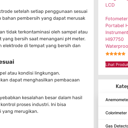
ktrode setelah setiap penggunaan sesuai
an bahan pembersih yang dapat merusak
Fotometer
Portabel 
dan tidak terkontaminasi oleh sampel atau
Instrumen
t yang bersih saat menangani pH meter.
HI97750
 elektrode di tempat yang bersih dan
Waterproo
★★★★★
esuai
Lihat Produ
el atau kondisi lingkungan.
ntukan dapat menghasilkan pembacaan
Kate
yebabkan kesalahan besar dalam hasil
Anemomete
ontrol proses industri. Ini bisa
i yang merugikan.
Colorimeter
Gas Detect