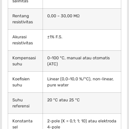
salinitas
Rentang
0,00 – 30,00 MΩ
resistivitas
Akurasi
±1% F.S.
resistivitas
Kompensasi
0–100 °C, manual atau otomatis
suhu
(ATC)
Koefisien
Linear (0,0–10,0 %/°C), non-linear,
suhu
pure water
Suhu
20 °C atau 25 °C
referensi
Konstanta
2-pole (K = 0,1; 1; 10) atau elektroda
sel
4-pole