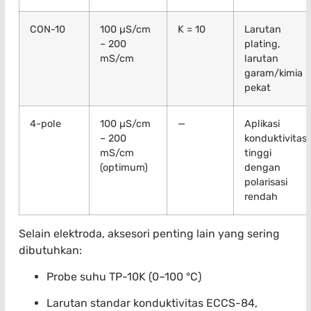
CON-10
100 µS/cm
K = 10
Larutan
– 200
plating,
mS/cm
larutan
garam/kimia
pekat
4-pole
100 µS/cm
—
Aplikasi
– 200
konduktivitas
mS/cm
tinggi
(optimum)
dengan
polarisasi
rendah
Selain elektroda, aksesori penting lain yang sering
dibutuhkan:
Probe suhu TP-10K (0–100 °C)
Larutan standar konduktivitas ECCS-84,