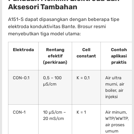
Aksesori Tambahan
A151-S dapat dipasangkan dengan beberapa tipe
elektroda konduktivitas Bante. Brosur resmi
menyebutkan tiga model utama:
Elektroda
Rentang
Cell
Contoh
efektif
constant
aplikasi
(perkiraan)
praktis
CON-0.1
0,5 – 100
K = 0,1
Air ultra
µS/cm
murni, air
boiler, air
injeksi
CON-1
10 µS/cm –
K = 1
Air minum,
20 mS/cm
WTP/WWTP,
air proses
umum