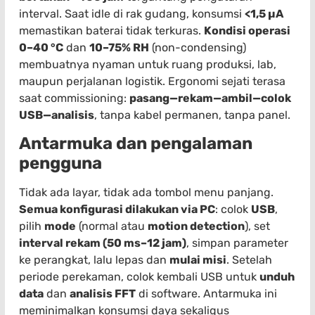
interval. Saat idle di rak gudang, konsumsi
<1,5 µA
memastikan baterai tidak terkuras.
Kondisi operasi
0–40 °C
dan
10–75% RH
(non-condensing)
membuatnya nyaman untuk ruang produksi, lab,
maupun perjalanan logistik. Ergonomi sejati terasa
saat commissioning:
pasang—rekam—ambil—colok
USB—analisis
, tanpa kabel permanen, tanpa panel.
Antarmuka dan pengalaman
pengguna
Tidak ada layar, tidak ada tombol menu panjang.
Semua konfigurasi dilakukan via PC
: colok
USB
,
pilih
mode
(normal atau
motion detection
), set
interval rekam (50 ms–12 jam)
, simpan parameter
ke perangkat, lalu lepas dan
mulai misi
. Setelah
periode perekaman, colok kembali USB untuk
unduh
data
dan
analisis FFT
di software. Antarmuka ini
meminimalkan konsumsi daya sekaligus