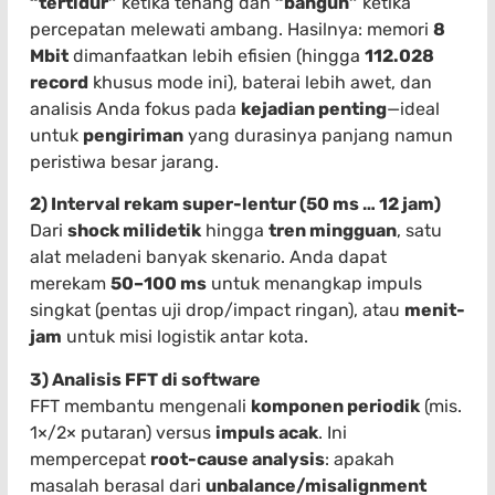
“tertidur”
ketika tenang dan
“bangun”
ketika
percepatan melewati ambang. Hasilnya: memori
8
Mbit
dimanfaatkan lebih efisien (hingga
112.028
record
khusus mode ini), baterai lebih awet, dan
analisis Anda fokus pada
kejadian penting
—ideal
untuk
pengiriman
yang durasinya panjang namun
peristiwa besar jarang.
2) Interval rekam super-lentur (50 ms … 12 jam)
Dari
shock milidetik
hingga
tren mingguan
, satu
alat meladeni banyak skenario. Anda dapat
merekam
50–100 ms
untuk menangkap impuls
singkat (pentas uji drop/impact ringan), atau
menit-
jam
untuk misi logistik antar kota.
3) Analisis FFT di software
FFT membantu mengenali
komponen periodik
(mis.
1×/2× putaran) versus
impuls acak
. Ini
mempercepat
root-cause analysis
: apakah
masalah berasal dari
unbalance/misalignment