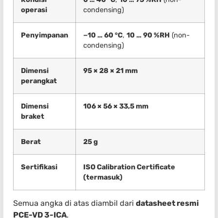
operasi
condensing)
Penyimpanan
−10 … 60 °C
,
10 … 90 %RH
(non-
condensing)
Dimensi
95 × 28 × 21 mm
perangkat
Dimensi
106 × 56 × 33,5 mm
braket
Berat
25 g
Sertifikasi
ISO Calibration Certificate
(termasuk)
Semua angka di atas diambil dari
datasheet resmi
PCE-VD 3-ICA
.