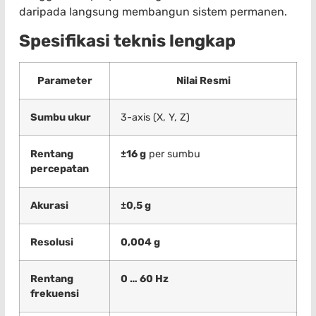
daripada langsung membangun sistem permanen.
Spesifikasi teknis lengkap
Parameter
Nilai Resmi
Sumbu ukur
3-axis (X, Y, Z)
Rentang
±16 g
per sumbu
percepatan
Akurasi
±0,5 g
Resolusi
0,004 g
Rentang
0 … 60 Hz
frekuensi