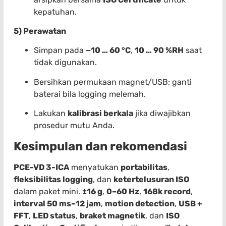
kepatuhan.
5) Perawatan
Simpan pada
−10 … 60 °C
,
10 … 90 %RH
saat
tidak digunakan.
Bersihkan permukaan magnet/USB; ganti
baterai bila logging melemah.
Lakukan
kalibrasi berkala
jika diwajibkan
prosedur mutu Anda.
Kesimpulan dan rekomendasi
PCE-VD 3-ICA
menyatukan
portabilitas
,
fleksibilitas logging
, dan
ketertelusuran ISO
dalam paket mini.
±16 g
,
0–60 Hz
,
168k record
,
interval 50 ms–12 jam
,
motion detection
,
USB +
FFT
,
LED status
,
braket magnetik
, dan
ISO