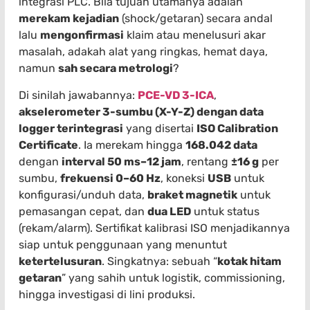
integrasi PLC. Bila tujuan utamanya adalah
merekam kejadian
(shock/getaran) secara andal
lalu
mengonfirmasi
klaim atau menelusuri akar
masalah, adakah alat yang ringkas, hemat daya,
namun
sah secara metrologi
?
Di sinilah jawabannya:
PCE-VD 3-ICA
,
akselerometer 3-sumbu (X-Y-Z) dengan data
logger terintegrasi
yang disertai
ISO Calibration
Certificate
. Ia merekam hingga
168.042 data
dengan
interval 50 ms–12 jam
, rentang
±16 g
per
sumbu,
frekuensi 0–60 Hz
, koneksi
USB
untuk
konfigurasi/unduh data,
braket magnetik
untuk
pemasangan cepat, dan
dua LED
untuk status
(rekam/alarm). Sertifikat kalibrasi ISO menjadikannya
siap untuk penggunaan yang menuntut
ketertelusuran
. Singkatnya: sebuah “
kotak hitam
getaran
” yang sahih untuk logistik, commissioning,
hingga investigasi di lini produksi.