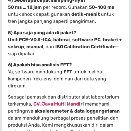
4) Seberapa cepat sampling-nya?
50 ms … 12 jam
per record. Gunakan
50–100 ms
untuk shock cepat; gunakan
detik–menit
untuk
tren jangka panjang seperti pengiriman.
5) Apa saja yang ada di paket?
Unit PCE-VD 3-ICA
,
baterai
,
software PC
,
braket +
sekrup
,
manual
, dan
ISO Calibration Certificate
—
siap dipakai.
6) Apakah bisa analisis FFT?
Ya, software mendukung
FFT
untuk melihat
komponen frekuensi dominan dari data yang
direkam.
Sebagai pemasok dan distributor alat laboratorium
terkemuka,
CV. Java Multi Mandiri
memahami
pentingnya
akselerometer & data logger getaran
dalam mendukung berbagai proses penelitian dan
produksi Anda. Kami mengkhususkan diri dalam