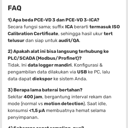
FAQ
1) Apa beda PCE-VD 3 dan PCE-VD 3-ICA?
Secara fungsi sama; suffix
ICA
berarti
termasuk ISO
Calibration Certificate
, sehingga hasil ukur
tert
telusur
dan siap untuk
audit/QA
.
2) Apakah alat ini bisa langsung terhubung ke
PLC/SCADA (Modbus/Profinet)?
Tidak. Ini
data logger mandiri
. Konfigurasi &
pengambilan data dilakukan via
USB
ke PC, lalu
data dapat
diekspor
ke sistem Anda.
3) Berapa lama baterai bertahan?
Sekitar
400 jam
, bergantung interval rekam dan
mode (normal vs
motion detection
). Saat idle,
konsumsi
<1,5 µA
membuatnya hemat selama
penyimpanan.