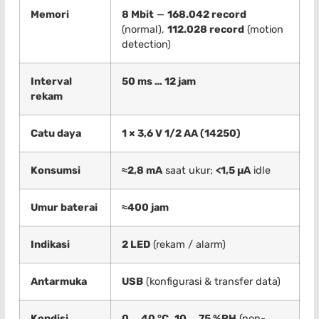
Memori
8 Mbit
—
168.042 record
(normal),
112.028 record
(motion
detection)
Interval
50 ms … 12 jam
rekam
Catu daya
1 × 3,6 V 1/2 AA (14250)
Konsumsi
≈2,8 mA
saat ukur;
<1,5 µA
idle
Umur baterai
≈400 jam
Indikasi
2 LED
(rekam / alarm)
Antarmuka
USB
(konfigurasi & transfer data)
Kondisi
0 … 40 °C
,
10 … 75 %RH
(non-