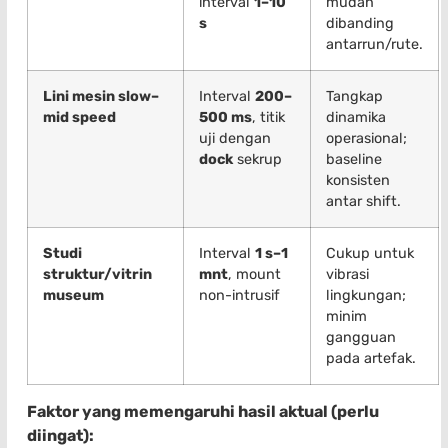
interval
1–10
mudah
s
dibanding
antarrun/rute.
Lini mesin slow–
Interval
200–
Tangkap
mid speed
500 ms
, titik
dinamika
uji dengan
operasional;
dock
sekrup
baseline
konsisten
antar shift.
Studi
Interval
1 s–1
Cukup untuk
struktur/vitrin
mnt
, mount
vibrasi
museum
non-intrusif
lingkungan;
minim
gangguan
pada artefak.
Faktor yang memengaruhi hasil aktual (perlu
diingat):