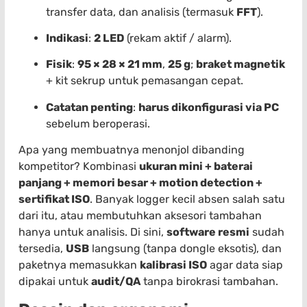
transfer data, dan analisis (termasuk
FFT
).
Indikasi
:
2 LED
(rekam aktif / alarm).
Fisik
:
95 × 28 × 21 mm
,
25 g
;
braket magnetik
+ kit sekrup untuk pemasangan cepat.
Catatan penting
:
harus dikonfigurasi via PC
sebelum beroperasi.
Apa yang membuatnya menonjol dibanding
kompetitor? Kombinasi
ukuran mini + baterai
panjang + memori besar + motion detection +
sertifikat ISO
. Banyak logger kecil absen salah satu
dari itu, atau membutuhkan aksesori tambahan
hanya untuk analisis. Di sini,
software resmi
sudah
tersedia,
USB
langsung (tanpa dongle eksotis), dan
paketnya memasukkan
kalibrasi ISO
agar data siap
dipakai untuk
audit/QA
tanpa birokrasi tambahan.