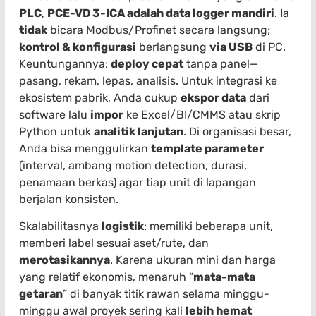
PLC
,
PCE-VD 3-ICA adalah data logger mandiri
. Ia
tidak
bicara Modbus/Profinet secara langsung;
kontrol & konfigurasi
berlangsung
via USB
di PC.
Keuntungannya:
deploy cepat
tanpa panel—
pasang, rekam, lepas, analisis. Untuk integrasi ke
ekosistem pabrik, Anda cukup
ekspor data
dari
software lalu
impor
ke Excel/BI/CMMS atau skrip
Python untuk
analitik lanjutan
. Di organisasi besar,
Anda bisa menggulirkan
template parameter
(interval, ambang motion detection, durasi,
penamaan berkas) agar tiap unit di lapangan
berjalan konsisten.
Skalabilitasnya
logistik
: memiliki beberapa unit,
memberi label sesuai aset/rute, dan
merotasikannya
. Karena ukuran mini dan harga
yang relatif ekonomis, menaruh “
mata-mata
getaran
” di banyak titik rawan selama minggu-
minggu awal proyek sering kali
lebih hemat