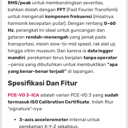
RMS/peak
untuk membandingkan severitas,
bahkan diolah dengan
FFT
(Fast Fourier Transform)
untuk mengenali
komponen frekuensi
(misalnya
harmonik kecepatan putar). Dengan rentang
0–60
Hz
, perangkat ini ideal untuk guncangan dan
getaran
rendah–menengah
yang jamak pada
transportasi, mesin slow-to-mid speed, rak alat uji,
hingga vitrin museum. Dan karena ia
data logger
mandiri
, perekaman terus berjalan
tanpa operator
—persis yang dibutuhkan untuk membuktikan
“apa
yang benar-benar terjadi”
di lapangan.
Spesifikasi Dan Fitur
PCE-VD 3-ICA
adalah varian PCE-VD 3 yang
sudah
termasuk ISO Calibration Certificate
. Inilah fitur
“signature”-nya:
3-axis accelerometer
internal untuk
perekaman X-Y-Z sekaligus.