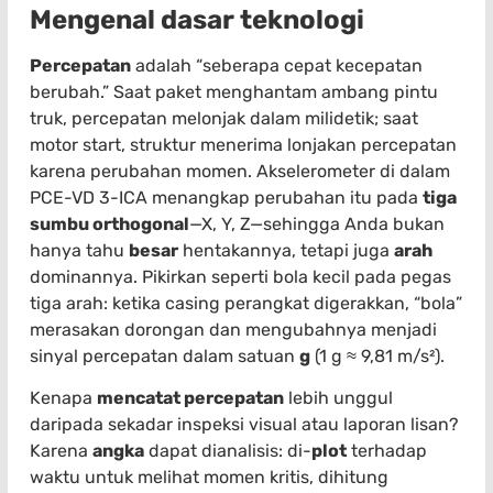
Mengenal dasar teknologi
Percepatan
adalah “seberapa cepat kecepatan
berubah.” Saat paket menghantam ambang pintu
truk, percepatan melonjak dalam milidetik; saat
motor start, struktur menerima lonjakan percepatan
karena perubahan momen. Akselerometer di dalam
PCE-VD 3-ICA menangkap perubahan itu pada
tiga
sumbu orthogonal
—X, Y, Z—sehingga Anda bukan
hanya tahu
besar
hentakannya, tetapi juga
arah
dominannya. Pikirkan seperti bola kecil pada pegas
tiga arah: ketika casing perangkat digerakkan, “bola”
merasakan dorongan dan mengubahnya menjadi
sinyal percepatan dalam satuan
g
(1 g ≈ 9,81 m/s²).
Kenapa
mencatat percepatan
lebih unggul
daripada sekadar inspeksi visual atau laporan lisan?
Karena
angka
dapat dianalisis: di-
plot
terhadap
waktu untuk melihat momen kritis, dihitung