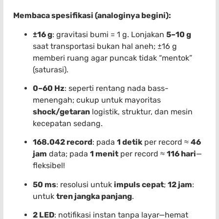
Membaca spesifikasi (analoginya begini):
±16 g
: gravitasi bumi = 1 g. Lonjakan
5–10 g
saat transportasi bukan hal aneh; ±16 g
memberi ruang agar puncak tidak “mentok”
(saturasi).
0–60 Hz
: seperti rentang nada bass-
menengah; cukup untuk mayoritas
shock/getaran
logistik, struktur, dan mesin
kecepatan sedang.
168.042 record
: pada
1 detik
per record ≈
46
jam
data; pada
1 menit
per record ≈
116 hari
—
fleksibel!
50 ms
: resolusi untuk
impuls cepat
;
12 jam
:
untuk
tren jangka panjang
.
2 LED
: notifikasi instan tanpa layar—hemat