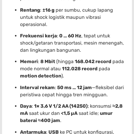
Rentang
:
±16 g
per sumbu, cukup lapang
untuk shock logistik maupun vibrasi
operasional.
Frekuensi kerja
:
0 … 60 Hz
, tepat untuk
shock/getaran transportasi, mesin menengah,
dan lingkungan bangunan.
Memori
:
8 Mbit
(hingga
168.042 record
pada
mode normal atau
112.028 record
pada
motion detection
).
Interval rekam
:
50 ms … 12 jam
—fleksibel dari
peristiwa cepat hingga tren mingguan.
Daya
:
1× 3,6 V 1/2 AA (14250)
; konsumsi
≈2,8
mA
saat ukur dan
<1,5 µA
saat idle;
umur
baterai ≈400 jam
.
Antarmuka
:
USB
ke PC untuk konfigurasi,