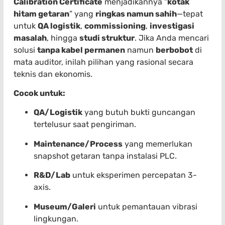
Calibration Certificate
menjadikannya “
kotak
hitam getaran
” yang
ringkas namun sahih
—tepat
untuk
QA logistik
,
commissioning
,
investigasi
masalah
, hingga
studi struktur
. Jika Anda mencari
solusi
tanpa kabel permanen
namun
berbobot
di
mata auditor, inilah pilihan yang rasional secara
teknis dan ekonomis.
Cocok untuk:
QA/Logistik
yang butuh bukti guncangan
tertelusur saat pengiriman.
Maintenance/Process
yang memerlukan
snapshot getaran tanpa instalasi PLC.
R&D/Lab
untuk eksperimen percepatan 3-
axis.
Museum/Galeri
untuk pemantauan vibrasi
lingkungan.