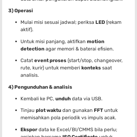
3) Operasi
Mulai misi sesuai jadwal; periksa
LED
(rekam
aktif).
Untuk misi panjang, aktifkan
motion
detection
agar memori & baterai efisien.
Catat
event proses
(start/stop, changeover,
rute, kurir) untuk memberi
konteks
saat
analisis.
4) Pengunduhan & analisis
Kembali ke PC,
unduh
data via USB.
Tinjau
plot waktu
dan gunakan
FFT
untuk
memisahkan pola periodik vs impuls acak.
Ekspor
data ke Excel/BI/CMMS bila perlu;
arsipkan bersama
ISO Certificate
untuk