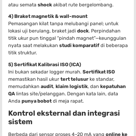
atau semata
shock
akibat rute bergelombang.
4) Braket magnetik & wall-mount
Pemasangan kilat tanpa melubangi panel; untuk
lokasi uji berulang, braket jadi
dock
. Perpindahan
titik ukur pun tinggal “pindah magnet”—keunggulan
nyata saat melakukan
studi komparatif
di beberapa
titik struktur.
5) Sertifikat Kalibrasi ISO (ICA)
Ini bukan sekadar logger murah.
Sertifikat ISO
memastikan hasil ukur
tert telusur
ke standar,
memudahkan
audit
,
klaim logistik
, dan
kepatuhan
QA
lintas site/pelanggan. Dengan kata lain, data
Anda
punya bobot
di meja rapat.
Kontrol eksternal dan integrasi
sistem
Berbeda dari sensor proses 4–20 mA yang
online ke