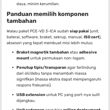
daya, minim kerumitan.
Panduan memilih komponen
tambahan
Walau paket PCE-VD 3-ICA sudah
siap pakai
(unit,
baterai, software, braket, sekrup, manual,
ISO cert
),
aksesori yang tepat membuat misi lebih mulus:
Braket magnetik tambahan
atau
adhesive
mount
untuk permukaan non-logam.
Penutup tipis/transparan
agar terlindung
dari oli/debu tanpa menambah massa
signifikan (massa ekstra dapat mempengaruhi
respons frekuensi).
USB extension
untuk PC yang port-nya sulit
dijangkau.
Unit cadangan
agar bisa
rolling deployment