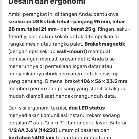
Desain dan ergonomi
Ambil perangkat ini di tangan Anda: bentuknya
seukuran USB stick tebal
—
panjang 95 mm, lebar
28 mm, tebal 21 mm
—dan
berat 25 g
. Ringan, saku-
friendly, dan cukup kokoh untuk ditempelkan di
rangka mesin atau rangka palet.
Braket magnetik
(dengan opsi sekrup
wall-mount
) membuat
pemasangan menjadi urusan detik; Anda bisa
menaruhnya di permukaan logam datar atau
menjadikannya
dock
permanen untuk posisi uji
yang berulang. Dimensi braket
106 × 56 × 33,5 mm
memberi permukaan pasang yang stabil sekaligus
mudah diambil saat hendak mengunduh data.
Dari sisi ergonomi teknisi,
dua LED status
menyediakan komunikasi instan: “rekam sedang
berjalan?” atau “alarm?”—tanpa perlu layar. Baterai
1/2 AA 3,6 V (14250)
umum di pasaran dan
bertahan ≈400 jam
tergantung pengaturan