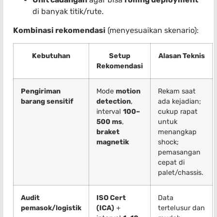
di banyak titik/rute.
Kombinasi rekomendasi
(menyesuaikan skenario):
Kebutuhan
Setup
Alasan Teknis
Rekomendasi
Pengiriman
Mode
motion
Rekam saat
barang sensitif
detection
,
ada kejadian;
interval
100–
cukup rapat
500 ms
,
untuk
braket
menangkap
magnetik
shock;
pemasangan
cepat di
palet/chassis.
Audit
ISO Cert
Data
pemasok/logistik
(ICA)
+
tertelusur dan