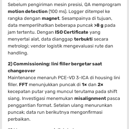
Sebelum pengiriman mesin presisi, QA memprogram
motion detection
(100 ms). Logger ditempel ke
rangka dengan
magnet
. Sesampainya di tujuan,
data memperlihatkan beberapa puncak
>8 g
pada
jam tertentu. Dengan
ISO Certificate
yang
menyertai alat, data dianggap
terbukti
secara
metrologi; vendor logistik mengevaluasi rute dan
handling.
2) Commissioning: lini filler bergetar saat
changeover
Maintenance menaruh PCE-VD 3-ICA di housing lini
filler.
FFT
menunjukkan puncak di
1×
dan
2×
kecepatan putar yang muncul terutama pada shift
siang. Investigasi menemukan
misalignment
pasca
penggantian format. Setelan ulang menurunkan
puncak; data run berikutnya mengonfirmasi
perbaikan.