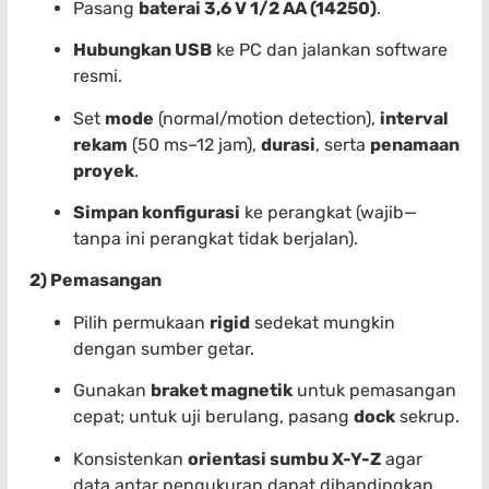
Pasang
baterai 3,6 V 1/2 AA (14250)
.
Hubungkan USB
ke PC dan jalankan software
resmi.
Set
mode
(normal/motion detection),
interval
rekam
(50 ms–12 jam),
durasi
, serta
penamaan
proyek
.
Simpan konfigurasi
ke perangkat (wajib—
tanpa ini perangkat tidak berjalan).
2) Pemasangan
Pilih permukaan
rigid
sedekat mungkin
dengan sumber getar.
Gunakan
braket magnetik
untuk pemasangan
cepat; untuk uji berulang, pasang
dock
sekrup.
Konsistenkan
orientasi sumbu X-Y-Z
agar
data antar pengukuran dapat dibandingkan.