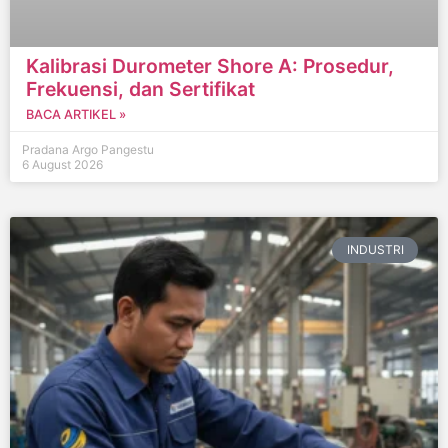
Kalibrasi Durometer Shore A: Prosedur,
Frekuensi, dan Sertifikat
BACA ARTIKEL »
Pradana Argo Pangestu
6 August 2026
INDUSTRI