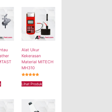
ntau
Alat Ukur
ather
Kekerasan
AMTAST
Material MITECH
MH310
★★★★★
k
Lihat Produk