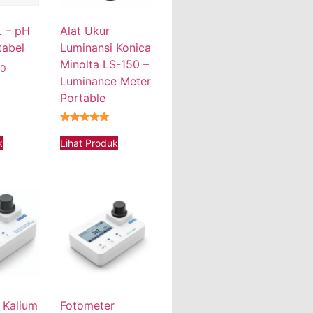
 – pH
Alat Ukur
tabel
Luminansi Konica
Minolta LS-150 –
00
Luminance Meter
Portable
★★★★★
k
Lihat Produk
 Kalium
Fotometer