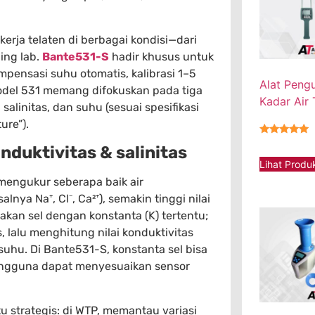
erja telaten di berbagai kondisi—dari
ing lab.
Bante531-S
hadir khusus untuk
ompensasi suhu otomatis, kalibrasi 1–5
Alat Peng
 Model 531 memang difokuskan pada tiga
Kadar Air
salinitas, dan suhu (sesuai spesifikasi
ure”).
★★★★★
duktivitas & salinitas
Lihat Produ
mengukur seberapa baik air
nya Na⁺, Cl⁻, Ca²⁺), semakin tinggi nilai
kan sel dengan konstanta (K) tertentu;
 lalu menghitung nilai konduktivitas
hu. Di Bante531-S, konstanta sel bisa
 pengguna dapat menyesuaikan sensor
tu strategis: di WTP, memantau variasi