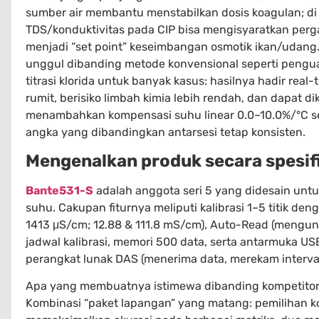
sumber air membantu menstabilkan dosis koagulan; di
TDS/konduktivitas pada CIP bisa mengisyaratkan pergant
menjadi “set point” keseimbangan osmotik ikan/udang.
unggul dibanding metode konvensional seperti pengu
titrasi klorida untuk banyak kasus: hasilnya hadir rea
rumit, berisiko limbah kimia lebih rendah, dan dapat di
menambahkan kompensasi suhu linear 0.0–10.0%/°C ser
angka yang dibandingkan antarsesi tetap konsisten.
Mengenalkan produk secara spesif
Bante531-S
adalah anggota seri 5 yang didesain untuk
suhu. Cakupan fiturnya meliputi kalibrasi 1–5 titik de
1413 μS/cm; 12.88 & 111.8 mS/cm), Auto-Read (mengun
jadwal kalibrasi, memori 500 data, serta antarmuka US
perangkat lunak DAS (menerima data, merekam interval
Apa yang membuatnya istimewa dibanding kompetitor
Kombinasi “paket lapangan” yang matang: pemilihan ko