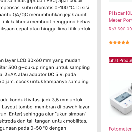
e salinitas (ppt dan PSU) agar cocok
ompensasi suhu otomatis 0–100 °C. Di sisi
PHscan10L
bantu QA/QC menumbuhkan jejak audit
Meter Por
 titik kalibrasi membuat pengguna bebas
iksaan cepat atau hingga lima titik untuk
Rp
3.690.0
★★★★★
gan layar LCD 80×60 mm yang mudah
Lihat Produ
itar 300 g—cukup ringan untuk sampling
ai 3×AA atau adaptor DC 5 V; pada
 ±150 jam, cocok untuk kampanye sampling
roda konduktivitas, jack 3,5 mm untuk
. Layout tombol membran di bawah layar
run, Enter) sehingga alur “ukur-simpan”
lektroda dan tali tangan untuk mobilitas.
nggunaan pada 0–50 °C dengan
Fotometer