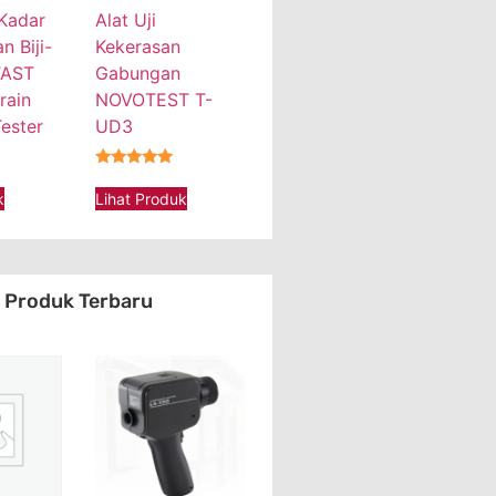
 Kadar
Alat Uji
 Biji-
Kekerasan
TAST
Gabungan
rain
NOVOTEST T-
ester
UD3
★★★★★
k
Lihat Produk
Produk Terbaru