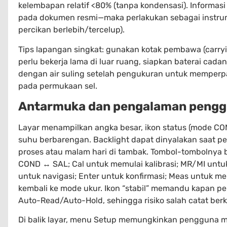
kelembapan relatif <80% (tanpa kondensasi). Informasi 
pada dokumen resmi—maka perlakukan sebagai instrume
percikan berlebih/tercelup).
Tips lapangan singkat: gunakan kotak pembawa (carryin
perlu bekerja lama di luar ruang, siapkan baterai cad
dengan air suling setelah pengukuran untuk memperp
pada permukaan sel.
Antarmuka dan pengalaman peng
Layar menampilkan angka besar, ikon status (mode CON
suhu berbarengan. Backlight dapat dinyalakan saat 
proses atau malam hari di tambak. Tombol-tombolnya b
COND ↔ SAL; Cal untuk memulai kalibrasi; MR/MI untu
untuk navigasi; Enter untuk konfirmasi; Meas untuk
kembali ke mode ukur. Ikon “stabil” memandu kapan 
Auto-Read/Auto-Hold, sehingga risiko salah catat ber
Di balik layar, menu Setup memungkinkan pengguna me