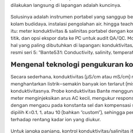
dilakukan langsung di lapangan adalah kuncinya.
Solusinya adalah instrumen portabel yang sanggup bek
kolam budidaya, instalasi pengolahan air, hingga teach
itu: meter konduktivitas & salinitas portabel dengan k
titik, dan opsi ekspor data ke PC untuk audit QA/QC.
hal yang paling dibutuhkan di lapangan: konduktivitas, 
resmi seri 5: “Bante531: Conductivity, salinity, temperat
Mengenal teknologi pengukuran kon
Secara sederhana, konduktivitas (μS/cm atau mS/cm) 
menghantarkan listrik—semakin banyak ion terlarut (misal
konduktivitasnya. Probe konduktivitas Bante mengguna
meter menginjeksikan arus AC kecil, mengukur respons,
dengan mengacu pada konstanta sel dan kompensasi su
dipilih K=0.1, 1, atau 10 (bahkan “custom”), sehingga
terhadap rentang kadar ion yang diukur.
Untuk jangka panjang, kontrol konduktivitas/salinitas i