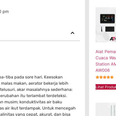
0 pm
Alat Pema
Cuaca We
Station 
AW006
ba-tiba pada sore hari. Keesokan
★★★★★
malas makan, aerator bekerja lebih
Lihat Produ
itelusuri, akar masalahnya sederhana:
perubahan itu terlambat terdeteksi.
an musim; konduktivitas air baku
itas air ikut terdampak. Untuk mencegah
alinitas yang cepat, akurat, dan bisa