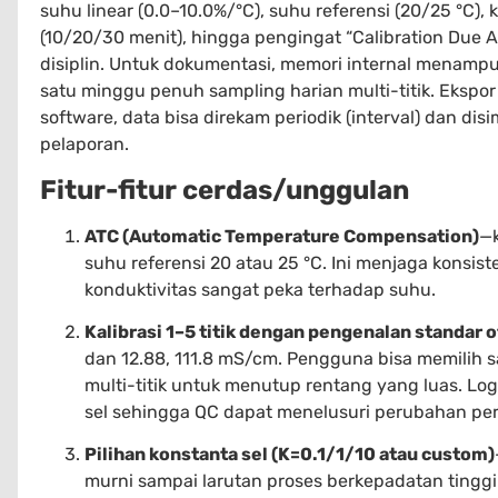
suhu linear (0.0–10.0%/°C), suhu referensi (20/25 °C), k
(10/20/30 menit), hingga pengingat “Calibration Due Al
disiplin. Untuk dokumentasi, memori internal menamp
satu minggu penuh sampling harian multi-titik. Eksp
software, data bisa direkam periodik (interval) dan di
pelaporan.
Fitur-fitur cerdas/unggulan
ATC (Automatic Temperature Compensation)
—k
suhu referensi 20 atau 25 °C. Ini menjaga konsist
konduktivitas sangat peka terhadap suhu.
Kalibrasi 1–5 titik dengan pengenalan standar 
dan 12.88, 111.8 mS/cm. Pengguna bisa memilih sat
multi-titik untuk menutup rentang yang luas. Lo
sel sehingga QC dapat menelusuri perubahan per
Pilihan konstanta sel (K=0.1/1/10 atau custom)
murni sampai larutan proses berkepadatan tinggi