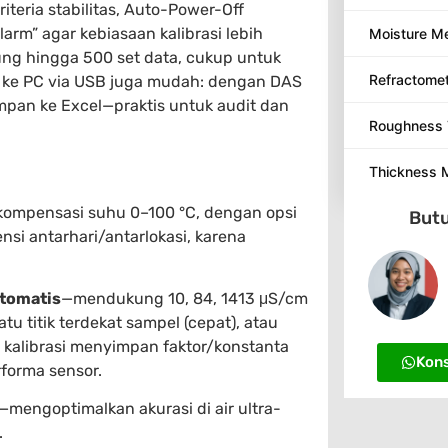
riteria stabilitas, Auto-Power-Off
arm” agar kebiasaan kalibrasi lebih
Moisture M
ung hingga 500 set data, cukup untuk
Refractome
or ke PC via USB juga mudah: dengan DAS
simpan ke Excel—praktis untuk audit dan
Roughness 
Thickness 
ompensasi suhu 0–100 °C, dengan opsi
Butu
ensi antarhari/antarlokasi, karena
otomatis
—mendukung 10, 84, 1413 μS/cm
u titik terdekat sampel (cepat), atau
g kalibrasi menyimpan faktor/konstanta
Kons
forma sensor.
—mengoptimalkan akurasi di air ultra-
.