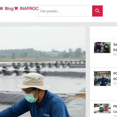
Blog
INAPROC
Se
Ke
Pr
PC
60
Pr
Me
Lu
Ti