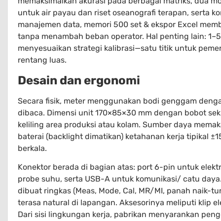
memaksimalkan akurasi pada berbagai matriks, dua mod
untuk air payau dan riset oseanografi terapan, serta k
manajemen data, memori 500 set & ekspor Excel mem
tanpa menambah beban operator. Hal penting lain: 1–5
menyesuaikan strategi kalibrasi—satu titik untuk pemer
rentang luas.
Desain dan ergonomi
Secara fisik, meter menggunakan bodi genggam den
dibaca. Dimensi unit 170×85×30 mm dengan bobot sek
keliling area produksi atau kolam. Sumber daya memak
baterai (backlight dimatikan) ketahanan kerja tipikal
berkala.
Konektor berada di bagian atas: port 6-pin untuk elekt
probe suhu, serta USB-A untuk komunikasi/ catu daya
dibuat ringkas (Meas, Mode, Cal, MR/MI, panah naik-tu
terasa natural di lapangan. Aksesorinya meliputi klip e
Dari sisi lingkungan kerja, pabrikan menyarankan pe