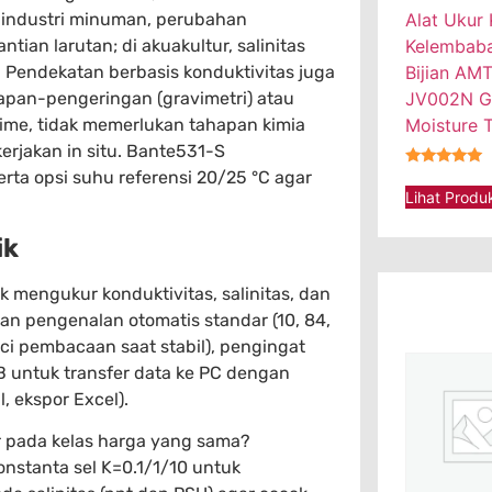
 industri minuman, perubahan
Alat Ukur
ian larutan; di akuakultur, salinitas
Kelembaban
 Pendekatan berbasis konduktivitas juga
Bijian AM
apan-pengeringan (gravimetri) atau
JV002N G
l-time, tidak memerlukan tahapan kimia
Moisture T
kerjakan in situ. Bante531-S
ta opsi suhu referensi 20/25 °C agar
★★★★★
Lihat Produ
ik
 mengukur konduktivitas, salinitas, dan
ngan pengenalan otomatis standar (10, 84,
ci pembacaan saat stabil), pengingat
B untuk transfer data ke PC dengan
, ekspor Excel).
 pada kelas harga yang sama?
nstanta sel K=0.1/1/10 untuk