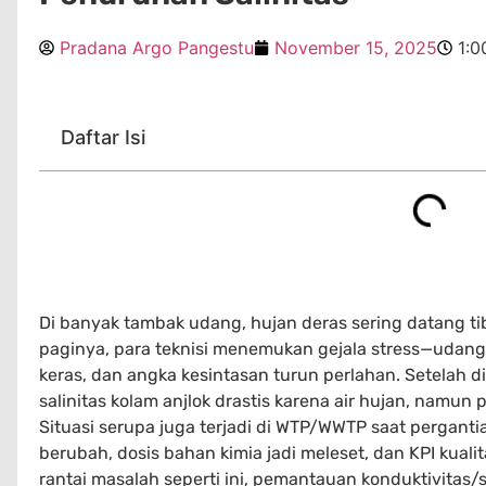
Pradana Argo Pangestu
November 15, 2025
1:0
Daftar Isi
Di banyak tambak udang, hujan deras sering datang ti
paginya, para teknisi menemukan gejala stress—udang 
keras, dan angka kesintasan turun perlahan. Setelah d
salinitas kolam anjlok drastis karena air hujan, namun 
Situasi serupa juga terjadi di WTP/WWTP saat perganti
berubah, dosis bahan kimia jadi meleset, dan KPI kual
rantai masalah seperti ini, pemantauan konduktivitas/s