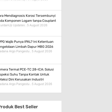
ra Mendiagnosis Korosi Tersembunyi
da Komponen Logam tanpa Couplant
urdanUji Updates
5 August 2026
PG Wajib Punya IPAL? Ini Ketentuan
ngelolaan Limbah Dapur MBG 2026
adana Argo Pangestu
5 August 2026
mera Termal PCE-TC 28-ICA: Solusi
speksi Suhu Tanpa Kontak Untuk
teksi Dini Kerusakan Industri
adana Argo Pangestu
5 August 2026
roduk Best Seller