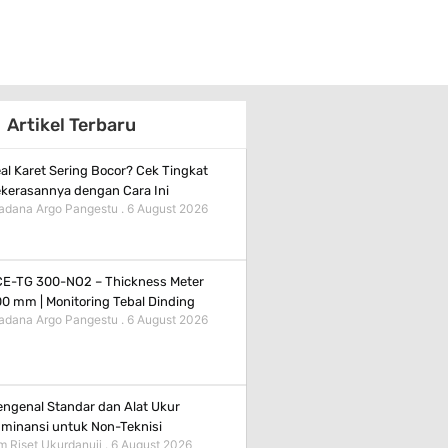
Artikel Terbaru
al Karet Sering Bocor? Cek Tingkat
kerasannya dengan Cara Ini
adana Argo Pangestu
6 August 2026
E-TG 300-NO2 – Thickness Meter
0 mm | Monitoring Tebal Dinding
adana Argo Pangestu
6 August 2026
ngenal Standar dan Alat Ukur
minansi untuk Non-Teknisi
m Riset Ukurdanuji
6 August 2026