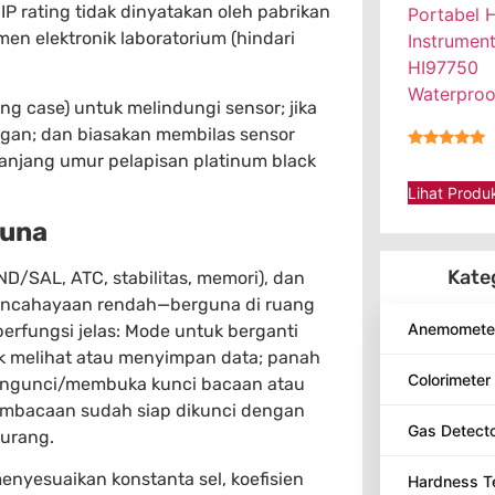
IP rating tidak dinyatakan oleh pabrikan
Portabel 
n elektronik laboratorium (hindari
Instrumen
HI97750
Waterproo
g case) untuk melindungi sensor; jika
angan; dan biasakan membilas sensor
anjang umur pelapisan platinum black
★★★★★
Lihat Produ
guna
Kate
D/SAL, ATC, stabilitas, memori), dan
pencahayaan rendah—berguna di ruang
Anemomete
erfungsi jelas: Mode untuk berganti
k melihat atau menyimpan data; panah
Colorimeter
 mengunci/membuka kunci bacaan atau
pembacaan sudah siap dikunci dengan
Gas Detect
kurang.
nyesuaikan konstanta sel, koefisien
Hardness T