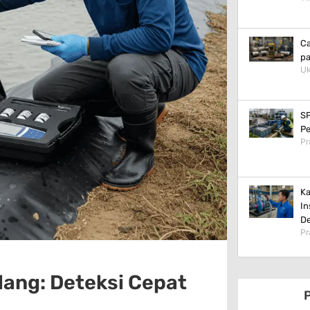
Ca
pa
Uk
SP
Pe
Pr
Ka
In
De
Pr
ang: Deteksi Cepat
P