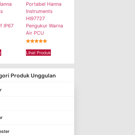
Hanna
Portabel Hanna
ts
Instruments
HI97727
f IP67
Pengukur Warna
Air PCU
★★★★★
k
Lihat Produk
gori Produk Unggulan
r
or
ester