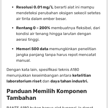
Resolusi 0.01 mg/L
berarti alat ini mampu
mendeteksi perubahan oksigen sekecil setetes
air tinta dalam ember besar.
Rentang 0 – 200%
membuatnya fleksibel, dari
kondisi air tenang hingga larutan dengan
aerasi tinggi.
Memori 500 data
memungkinkan penelitian
jangka panjang tanpa harus repot mencatat
manual.
Dengan kata lain, spesifikasi teknis A180
menunjukkan keseimbangan antara
ketelitian
laboratorium riset
dan
daya tahan industri.
Panduan Memilih Komponen
Tambahan
BANTE A180 bukan hanya alat tunggal. Ia dapat