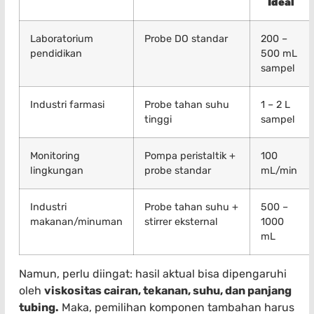
Ideal
Laboratorium
Probe DO standar
200 –
pendidikan
500 mL
sampel
Industri farmasi
Probe tahan suhu
1 – 2 L
tinggi
sampel
Monitoring
Pompa peristaltik +
100
lingkungan
probe standar
mL/min
Industri
Probe tahan suhu +
500 –
makanan/minuman
stirrer eksternal
1000
mL
Namun, perlu diingat: hasil aktual bisa dipengaruhi
oleh
viskositas cairan, tekanan, suhu, dan panjang
tubing.
Maka, pemilihan komponen tambahan harus