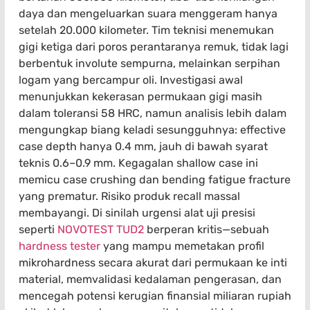
daya dan mengeluarkan suara menggeram hanya
setelah 20.000 kilometer. Tim teknisi menemukan
gigi ketiga dari poros perantaranya remuk, tidak lagi
berbentuk involute sempurna, melainkan serpihan
logam yang bercampur oli. Investigasi awal
menunjukkan kekerasan permukaan gigi masih
dalam toleransi 58 HRC, namun analisis lebih dalam
mengungkap biang keladi sesungguhnya: effective
case depth hanya 0.4 mm, jauh di bawah syarat
teknis 0.6–0.9 mm. Kegagalan shallow case ini
memicu case crushing dan bending fatigue fracture
yang prematur. Risiko produk recall massal
membayangi. Di sinilah urgensi alat uji presisi
seperti
NOVOTEST TUD2
berperan kritis—sebuah
hardness tester
yang mampu memetakan profil
mikrohardness secara akurat dari permukaan ke inti
material, memvalidasi kedalaman pengerasan, dan
mencegah potensi kerugian finansial miliaran rupiah