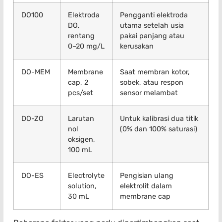
DO100
Elektroda
Pengganti elektroda
DO,
utama setelah usia
rentang
pakai panjang atau
0–20 mg/L
kerusakan
DO-MEM
Membrane
Saat membran kotor,
cap, 2
sobek, atau respon
pcs/set
sensor melambat
DO-ZO
Larutan
Untuk kalibrasi dua titik
nol
(0% dan 100% saturasi)
oksigen,
100 mL
DO-ES
Electrolyte
Pengisian ulang
solution,
elektrolit dalam
30 mL
membrane cap