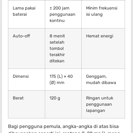
Lama pakai
± 200 jam
Minim frekuensi
baterai
penggunaan
isi ulang
kontinu
Auto-off
8 menit
Hemat energi
setelah
tombol
terakhir
ditekan
Dimensi
175 (L) × 40
Genggam,
(Ø) mm
mudah dibawa
Berat
120 g
Ringan untuk
penggunaan
lapangan
Bagi pengguna pemula, angka-angka di atas bisa