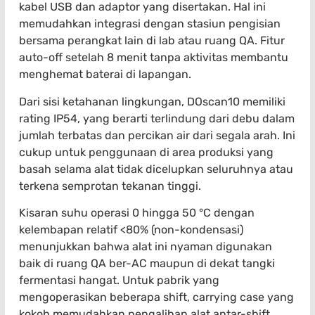
kabel USB dan adaptor yang disertakan. Hal ini
memudahkan integrasi dengan stasiun pengisian
bersama perangkat lain di lab atau ruang QA. Fitur
auto-off setelah 8 menit tanpa aktivitas membantu
menghemat baterai di lapangan.
Dari sisi ketahanan lingkungan, DOscan10 memiliki
rating IP54, yang berarti terlindung dari debu dalam
jumlah terbatas dan percikan air dari segala arah. Ini
cukup untuk penggunaan di area produksi yang
basah selama alat tidak dicelupkan seluruhnya atau
terkena semprotan tekanan tinggi.
Kisaran suhu operasi 0 hingga 50 °C dengan
kelembapan relatif <80% (non-kondensasi)
menunjukkan bahwa alat ini nyaman digunakan
baik di ruang QA ber-AC maupun di dekat tangki
fermentasi hangat. Untuk pabrik yang
mengoperasikan beberapa shift, carrying case yang
kokoh memudahkan pengalihan alat antar-shift