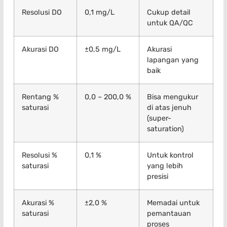
Resolusi DO
0,1 mg/L
Cukup detail
untuk QA/QC
Akurasi DO
±0,5 mg/L
Akurasi
lapangan yang
baik
Rentang %
0,0 – 200,0 %
Bisa mengukur
saturasi
di atas jenuh
(super-
saturation)
Resolusi %
0,1 %
Untuk kontrol
saturasi
yang lebih
presisi
Akurasi %
±2,0 %
Memadai untuk
saturasi
pemantauan
proses