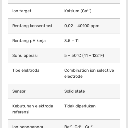
Ion target
Kalsium (Ca²⁺)
Rentang konsentrasi
0,02 – 40100 ppm
Rentang pH kerja
3,5 – 11
Suhu operasi
5 – 50°C (41 – 122°F)
Tipe elektroda
Combination ion selective
electrode
Sensor
Solid state
Kebutuhan elektroda
Tidak diperlukan
referensi
Ion pengganggu
Ba²⁺, Cd²⁺, Cu²⁺