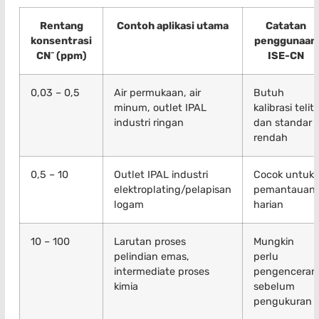
Rentang
Contoh aplikasi utama
Catatan
konsentrasi
penggunaan
CN⁻ (ppm)
ISE-CN
0,03 – 0,5
Air permukaan, air
Butuh
minum, outlet IPAL
kalibrasi teliti
industri ringan
dan standar
rendah
0,5 – 10
Outlet IPAL industri
Cocok untuk
elektroplating/pelapisan
pemantauan
logam
harian
10 – 100
Larutan proses
Mungkin
pelindian emas,
perlu
intermediate proses
pengenceran
kimia
sebelum
pengukuran