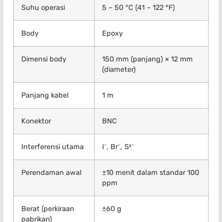
Suhu operasi
5 – 50 °C (41 – 122 °F)
Body
Epoxy
Dimensi body
150 mm (panjang) × 12 mm
(diameter)
Panjang kabel
1 m
Konektor
BNC
Interferensi utama
I⁻, Br⁻, S²⁻
Perendaman awal
±10 menit dalam standar 100
ppm
Berat (perkiraan
±60 g
pabrikan)