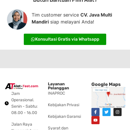
Tim customer service
CV. Java Multi
Mandiri
siap melayani Anda!
Konsultasi Gratis via Whatsapp
Layanan
Google Maps
Pelanggan
INAPROC
Jam
Operasional.
Kebijakan Privasi
Senin - Sabtu:
08.00 - 16.00
Kebijakan Garansi
Jalan Raya
Syarat dan