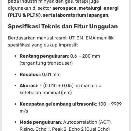
pada industri minyak dan gas, tetapi juga
digunakan di sektor
aerospace, metalurgi, energi
(PLTU & PLTN), serta laboratorium lapangan
.
Spesifikasi Teknis dan Fitur Unggulan
Berdasarkan manual resmi, UT-3M-EMA memiliki
spesifikasi yang cukup impresif:
Rentang pengukuran
: 0,6 – 200 mm
(tergantung transduser)
Resolusi
: 0,01 mm
Akurasi
: ± (0,01h + 0,05), di mana h =
ketebalan nominal (mm)
Kecepatan gelombang ultrasonik
: 100 – 9999
m/s
Mode pengukuran
: Autocorrelation (ACF),
Rising, Echo 1, Peak 2, Echo 2 (Dual Echo)