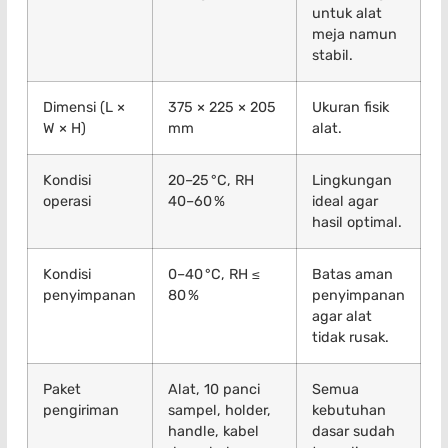
untuk alat
meja namun
stabil.
Dimensi (L ×
375 × 225 × 205
Ukuran fisik
W × H)
mm
alat.
Kondisi
20–25 °C, RH
Lingkungan
operasi
40–60 %
ideal agar
hasil optimal.
Kondisi
0–40 °C, RH ≤
Batas aman
penyimpanan
80 %
penyimpanan
agar alat
tidak rusak.
Paket
Alat, 10 panci
Semua
pengiriman
sampel, holder,
kebutuhan
handle, kabel
dasar sudah