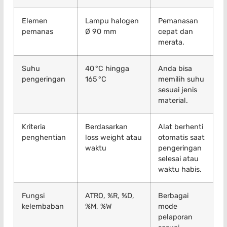
Elemen
Lampu halogen
Pemanasan
pemanas
Ø 90 mm
cepat dan
merata.
Suhu
40 °C hingga
Anda bisa
pengeringan
165 °C
memilih suhu
sesuai jenis
material.
Kriteria
Berdasarkan
Alat berhenti
penghentian
loss weight atau
otomatis saat
waktu
pengeringan
selesai atau
waktu habis.
Fungsi
ATRO, %R, %D,
Berbagai
kelembaban
%M, %W
mode
pelaporan