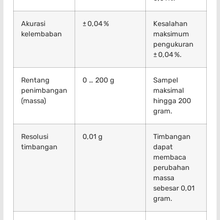
Akurasi
± 0,04 %
Kesalahan
kelembaban
maksimum
pengukuran
± 0,04 %.
Rentang
0 … 200 g
Sampel
penimbangan
maksimal
(massa)
hingga 200
gram.
Resolusi
0,01 g
Timbangan
timbangan
dapat
membaca
perubahan
massa
sebesar 0,01
gram.