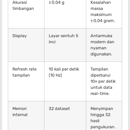
Akurasi
± 0,04 g
Kesalahan
timbangan
massa
maksimum
± 0,04 gram.
Display
Layar sentuh 5
Antarmuka
inci
modern dan
nyaman
digunakan.
Refresh rate
10 kali per detik
Tampilan
tampilan
(10 Hz)
diperbarui
10× per detik
untuk data
real-time.
Memori
32 dataset
Menyimpan
internal
hingga 32
hasil
pengukuran.