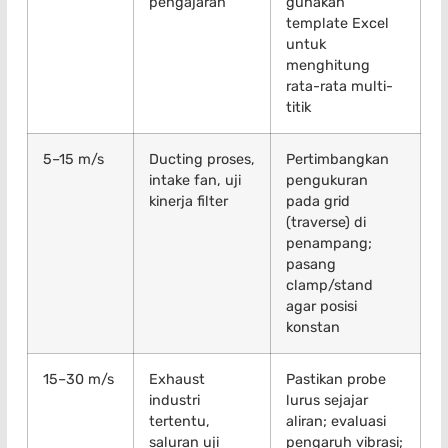
pengajaran
gunakan
template Excel
untuk
menghitung
rata-rata multi-
titik
5–15 m/s
Ducting proses,
Pertimbangkan
intake fan, uji
pengukuran
kinerja filter
pada grid
(traverse) di
penampang;
pasang
clamp/stand
agar posisi
konstan
15–30 m/s
Exhaust
Pastikan probe
industri
lurus sejajar
tertentu,
aliran; evaluasi
saluran uji
pengaruh vibrasi;