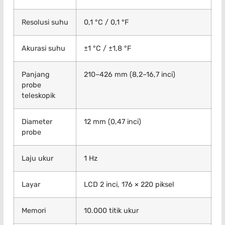
Resolusi suhu
0,1 °C / 0,1 °F
Akurasi suhu
±1 °C / ±1,8 °F
Panjang
210–426 mm (8,2–16,7 inci)
probe
teleskopik
Diameter
12 mm (0,47 inci)
probe
Laju ukur
1 Hz
Layar
LCD 2 inci, 176 × 220 piksel
Memori
10.000 titik ukur