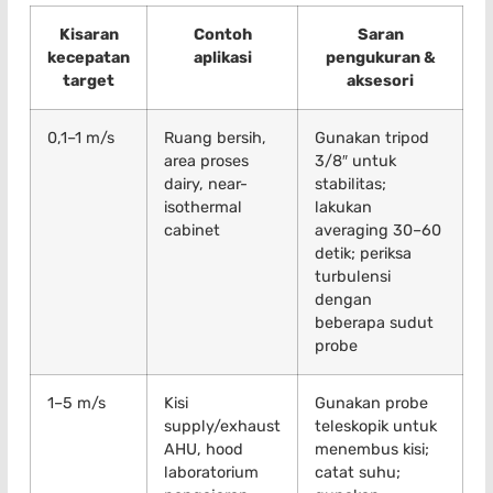
Kisaran
Contoh
Saran
kecepatan
aplikasi
pengukuran &
target
aksesori
0,1–1 m/s
Ruang bersih,
Gunakan tripod
area proses
3/8″ untuk
dairy, near-
stabilitas;
isothermal
lakukan
cabinet
averaging 30–60
detik; periksa
turbulensi
dengan
beberapa sudut
probe
1–5 m/s
Kisi
Gunakan probe
supply/exhaust
teleskopik untuk
AHU, hood
menembus kisi;
laboratorium
catat suhu;