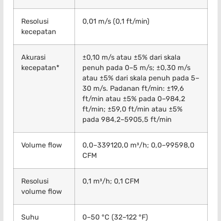
Resolusi
0,01 m/s (0,1 ft/min)
kecepatan
Akurasi
±0,10 m/s atau ±5% dari skala
kecepatan*
penuh pada 0–5 m/s; ±0,30 m/s
atau ±5% dari skala penuh pada 5–
30 m/s. Padanan ft/min: ±19,6
ft/min atau ±5% pada 0–984,2
ft/min; ±59,0 ft/min atau ±5%
pada 984,2–5905,5 ft/min
Volume flow
0,0–339120,0 m³/h; 0,0–99598,0
CFM
Resolusi
0,1 m³/h; 0,1 CFM
volume flow
Suhu
0–50 °C (32–122 °F)