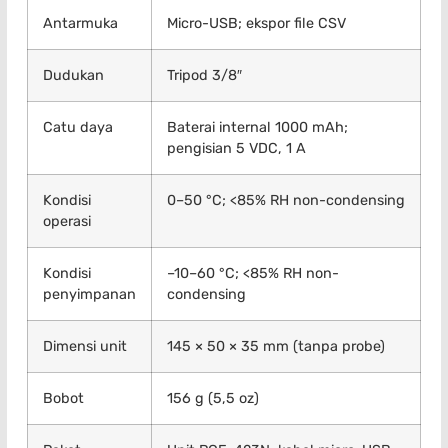
Antarmuka
Micro-USB; ekspor file CSV
Dudukan
Tripod 3/8″
Catu daya
Baterai internal 1000 mAh;
pengisian 5 VDC, 1 A
Kondisi
0–50 °C; <85% RH non-condensing
operasi
Kondisi
–10–60 °C; <85% RH non-
penyimpanan
condensing
Dimensi unit
145 × 50 × 35 mm (tanpa probe)
Bobot
156 g (5,5 oz)