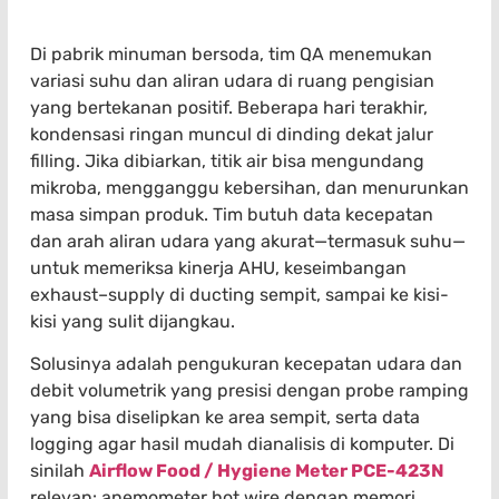
Di pabrik minuman bersoda, tim QA menemukan
variasi suhu dan aliran udara di ruang pengisian
yang bertekanan positif. Beberapa hari terakhir,
kondensasi ringan muncul di dinding dekat jalur
filling. Jika dibiarkan, titik air bisa mengundang
mikroba, mengganggu kebersihan, dan menurunkan
masa simpan produk. Tim butuh data kecepatan
dan arah aliran udara yang akurat—termasuk suhu—
untuk memeriksa kinerja AHU, keseimbangan
exhaust–supply di ducting sempit, sampai ke kisi-
kisi yang sulit dijangkau.
Solusinya adalah pengukuran kecepatan udara dan
debit volumetrik yang presisi dengan probe ramping
yang bisa diselipkan ke area sempit, serta data
logging agar hasil mudah dianalisis di komputer. Di
sinilah
Airflow Food / Hygiene Meter PCE-423N
relevan: anemometer hot wire dengan memori