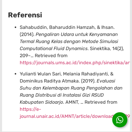
Referensi
Sahabuddin, Baharuddin Hamzah, & Ihsan.
(2014).
Pengaliran Udara untuk Kenyamanan
Termal Ruang Kelas dengan Metode Simulasi
Computational Fluid Dynamics
. Sinektika, 14(2),
209–… Retrieved from
https://journals.ums.ac.id/index.php/sinektika/a
Yulianti Wulan Sari, Melania Rahadiyanti, &
Dominikus Raditya Atmaka. (2019).
Evaluasi
Suhu dan Kelembapan Ruang Pengolahan dan
Ruang Distribusi di Instalasi Gizi RSUD
Kabupaten Sidoarjo
. AMNT, … Retrieved from
https://e-
journal.unair.ac.id/AMNT/article/download/20429