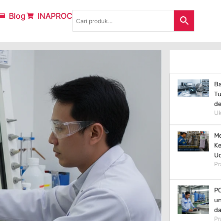
Blog
INAPROC
Ba
Tu
d
Uk
Me
Ke
Ud
Pr
PC
un
da
Pr