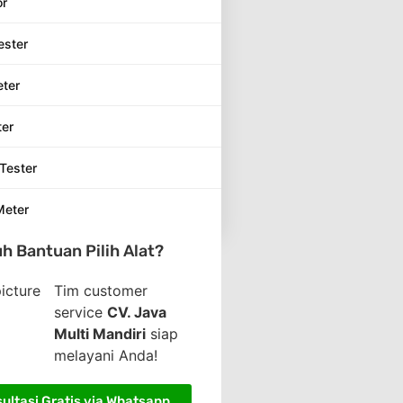
or
ester
eter
ter
Tester
Meter
h Bantuan Pilih Alat?
Tim customer
service
CV. Java
Multi Mandiri
siap
melayani Anda!
ultasi Gratis via Whatsapp