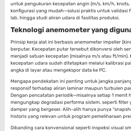
untuk pengukuran kecepatan angin (m/s, km/h, knots, 
konfigurasi yang mudah—solusi praktis untuk validasi
lab, hingga studi aliran udara di fasilitas produksi.
Teknologi anemometer yang digun
Prinsip kerja alat ini berbasis anemometer impeller (kinc
berputar. Kecepatan putar tersebut dikonversi oleh sens
menjadi satuan kecepatan (misalnya m/s atau ft/min)
kecepatan udara sudah ditetapkan melalui kalibrasi 
angka di layar atau mengekspor data ke PC.
Mengapa pendekatan ini penting untuk jangka panjang
responsif terhadap aliran laminar maupun turbulen p
Dengan pencatatan periodik—misalnya setiap 1 menit 
mengungkap degradasi performa sistem, seperti filter 
damper yang bergeser. Alih-alih hanya punya “snaps
historis yang relevan untuk program pemeliharaan predi
Dibanding cara konvensional seperti inspeksi visual s