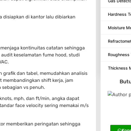
Gas Detect
Hardness T
 disiapkan di kantor lalu dibiarkan
Moisture M
Refractome
k menjaga kontinuitas catatan sehingga
Roughness 
t audit keselamatan fume hood, studi
VAC.
Thickness 
n grafik dan tabel, memudahkan analisis
 membandingkan shift kerja, jam
Butu
a sebagian vs penuh.
knots, mph, dan ft/min, angka dapat
andar face velocity sering memakai m/s
kator memberikan peringatan sehingga
Kons