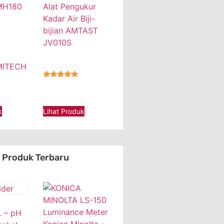
Alat Pengukur
Kadar Air Biji-
bijian AMTAST
JV010S
 MITECH
★★★★★
k
Lihat Produk
Produk Terbaru
 – pH