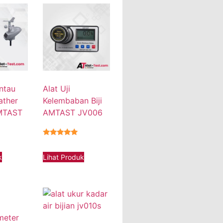
ntau
Alat Uji
ather
Kelembaban Biji
AMTAST
AMTAST JV006
★★★★★
k
Lihat Produk