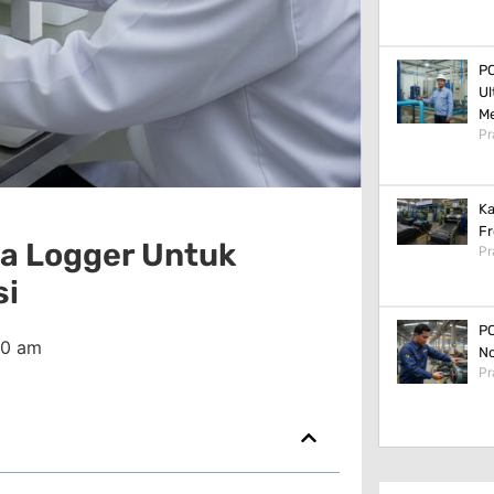
PC
Ul
M
Pr
Ka
Fr
a Logger Untuk
Pr
si
PC
00 am
No
Pr