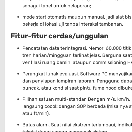
sebagai tabel untuk pelaporan;
mode start otomatis maupun manual, jadi alat bisa
bekerja di lokasi uji tanpa interaksi tambahan.
Fitur-fitur cerdas/unggulan
Pencatatan data terintegrasi. Memori 60.000 titi
tren harian/mingguan terlihat jelas. Berguna saa
ventilasi ruang bersih, ataupun commissioning H
Perangkat lunak evaluasi. Software PC menyajika
dan penyiapan lampiran laporan. Pengguna dapat
puncak, atau kondisi saat pintu fume hood dibuk
Pilihan satuan multi-standar. Dengan m/s, km/h, 
langsung cocok dengan SOP berbeda (misalnya st
atau ft/min).
Batas alarm. Saat nilai ekstrem terlampaui, indi
teknisi dapat segera mengecek sistem.