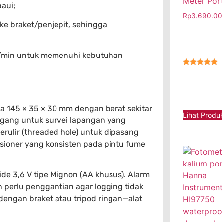
Meter Por
paui;
Rp
3.690.0
ke braket/penjepit, sehingga
 ft/min untuk memenuhi kebutuhan
★★★★★
ya 145 × 35 × 30 mm dengan berat sekitar
Lihat Produ
gang untuk survei lapangan yang
erulir (threaded hole) untuk dipasang
ioner yang konsisten pada pintu fume
de 3,6 V tipe Mignon (AA khusus). Alarm
 perlu penggantian agar logging tidak
engan braket atau tripod ringan—alat