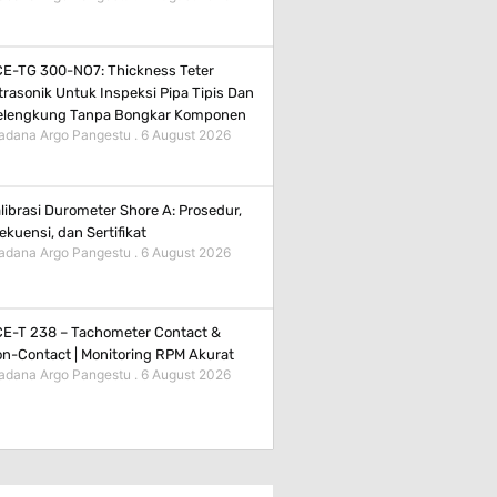
E-TG 300-NO7: Thickness Teter
trasonik Untuk Inspeksi Pipa Tipis Dan
elengkung Tanpa Bongkar Komponen
adana Argo Pangestu
6 August 2026
librasi Durometer Shore A: Prosedur,
ekuensi, dan Sertifikat
adana Argo Pangestu
6 August 2026
E-T 238 – Tachometer Contact &
n-Contact | Monitoring RPM Akurat
adana Argo Pangestu
6 August 2026