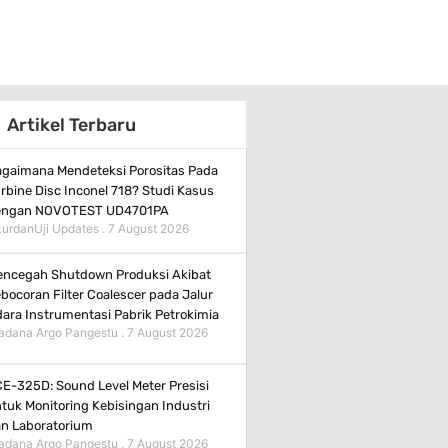
Artikel Terbaru
gaimana Mendeteksi Porositas Pada
rbine Disc Inconel 718? Studi Kasus
engan NOVOTEST UD4701PA
urdanUji Updates
7 August 2026
ncegah Shutdown Produksi Akibat
bocoran Filter Coalescer pada Jalur
ara Instrumentasi Pabrik Petrokimia
adana Argo Pangestu
7 August 2026
E-325D: Sound Level Meter Presisi
tuk Monitoring Kebisingan Industri
n Laboratorium
adana Argo Pangestu
7 August 2026