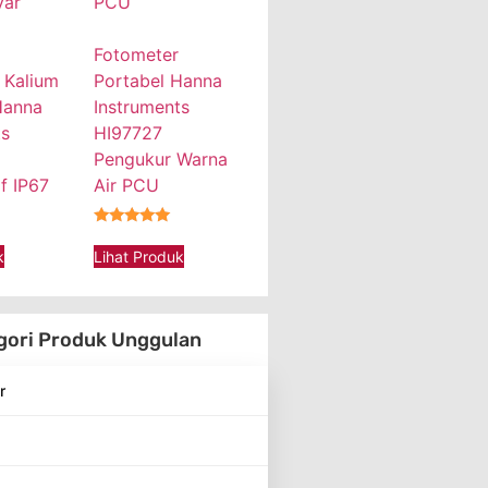
Fotometer
 Kalium
Portabel Hanna
Hanna
Instruments
ts
HI97727
Pengukur Warna
f IP67
Air PCU
★★★★★
k
Lihat Produk
gori Produk Unggulan
r