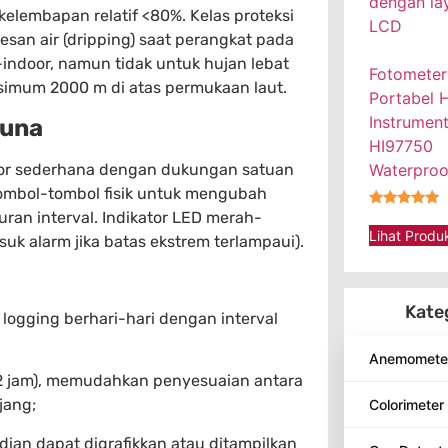
elembapan relatif <80%. Kelas proteksi
esan air (dripping) saat perangkat pada
-indoor, namun tidak untuk hujan lebat
Fotometer
simum 2000 m di atas permukaan laut.
Portabel 
Instrumen
guna
HI97750
ator sederhana dengan dukungan satuan
Waterproo
tombol-tombol fisik untuk mengubah
ran interval. Indikator LED merah-
★★★★★
Lihat Produ
uk alarm jika batas ekstrem terlampaui).
Kate
gging berhari-hari dengan interval
Anemomete
 12 jam), memudahkan penyesuaian antara
jang;
Colorimeter
dian dapat digrafikkan atau ditampilkan