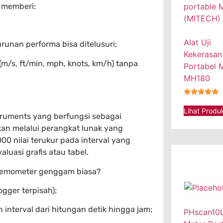
 memberi:
Alat Uji
unan performa bisa ditelusuri;
Kekerasan
m/s, ft/min, mph, knots, km/h) tanpa
Portabel
MH180
★★★★★
Lihat Produ
truments yang berfungsi sebagai
kan melalui perangkat lunak yang
00 nilai terukur pada interval yang
aluasi grafis atau tabel.
nemometer genggam biasa?
ogger terpisah);
interval dari hitungan detik hingga jam;
PHscan10L