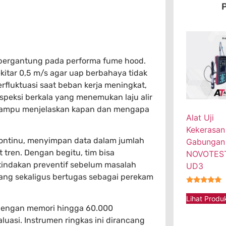
P
 bergantung pada performa fume hood.
tar 0,5 m/s agar uap berbahaya tidak
erfluktuasi saat beban kerja meningkat,
speksi berkala yang menemukan laju alir
 mampu menjelaskan kapan dan mengapa
Alat Uji
Kekerasan
ontinu, menyimpan data dalam jumlah
Gabungan
 tren. Dengan begitu, tim bisa
NOVOTEST
 tindakan preventif sebelum masalah
UD3
yang sekaligus bertugas sebagai perekam
★★★★★
Lihat Produ
r dengan memori hingga 60.000
uasi. Instrumen ringkas ini dirancang