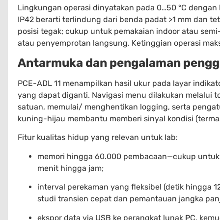
Lingkungan operasi dinyatakan pada 0…50 °C dengan k
IP42 berarti terlindung dari benda padat >1 mm dan tet
posisi tegak; cukup untuk pemakaian indoor atau semi
atau penyemprotan langsung. Ketinggian operasi mak
Antarmuka dan pengalaman peng
PCE-ADL 11 menampilkan hasil ukur pada layar indik
yang dapat diganti. Navigasi menu dilakukan melalui 
satuan, memulai/ menghentikan logging, serta pengatu
kuning-hijau membantu memberi sinyal kondisi (termas
Fitur kualitas hidup yang relevan untuk lab:
memori hingga 60.000 pembacaan—cukup untuk lo
menit hingga jam;
interval perekaman yang fleksibel (detik hingga
studi transien cepat dan pemantauan jangka pan
ekspor data via USB ke perangkat lunak PC, kemu