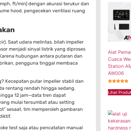
mph, ft/min) dengan akurasi terukur dan
 fume hood, pengecekan ventilasi ruang
akan
ir). Saat udara melintas, bilah impeller
or menjadi sinyal listrik yang diproses
Alat Pema
. Karena hubungan antara putaran dan
Cuaca We
pabrikan, pengguna tinggal membaca
Station 
AW006
? Kecepatan putar impeller stabil dan
★★★★★
ada rentang rendah hingga sedang.
Lihat Produ
hingga 12 jam—data tren dapat
yang mulai tersumbat atau setting
hot” sesaat, tim memperoleh gambaran
ktif.
moke test saja atau pencatatan manual