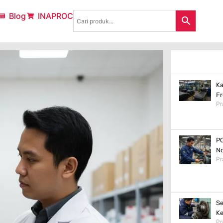
Blog
INAPROC
Ka
Fr
Pr
PC
No
Pr
Se
Ke
Pr