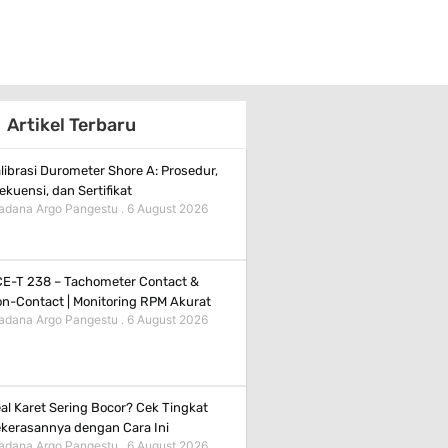
Artikel Terbaru
librasi Durometer Shore A: Prosedur,
ekuensi, dan Sertifikat
adana Argo Pangestu
6 August 2026
E-T 238 – Tachometer Contact &
n-Contact | Monitoring RPM Akurat
adana Argo Pangestu
6 August 2026
al Karet Sering Bocor? Cek Tingkat
kerasannya dengan Cara Ini
adana Argo Pangestu
6 August 2026