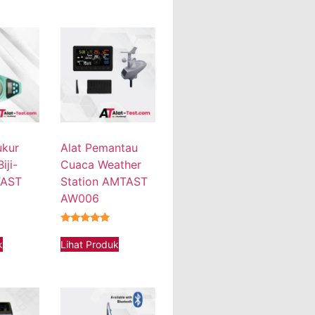
ukur
Alat Pemantau
iji-
Cuaca Weather
TAST
Station AMTAST
AW006
★★★★★
k
Lihat Produk