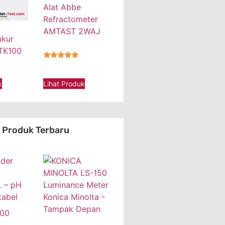
Alat Abbe
Refractometer
AMTAST 2WAJ
ukur
 TK100
★★★★★
Lihat Produk
k
Produk Terbaru
 – pH
tabel
000