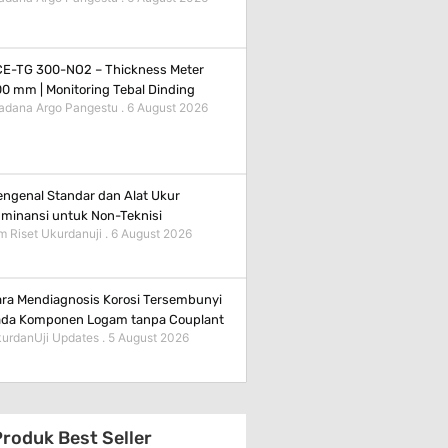
E-TG 300-NO2 – Thickness Meter
0 mm | Monitoring Tebal Dinding
adana Argo Pangestu
6 August 2026
ngenal Standar dan Alat Ukur
minansi untuk Non-Teknisi
m Riset Ukurdanuji
6 August 2026
ra Mendiagnosis Korosi Tersembunyi
da Komponen Logam tanpa Couplant
urdanUji Updates
5 August 2026
roduk Best Seller