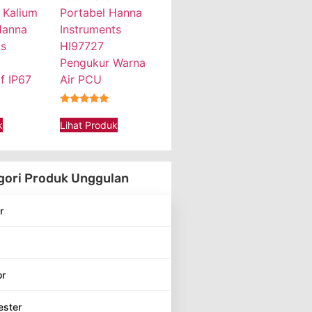
 Kalium
Portabel Hanna
Hanna
Instruments
ts
HI97727
Pengukur Warna
f IP67
Air PCU
★★★★★
k
Lihat Produk
gori Produk Unggulan
r
or
ester