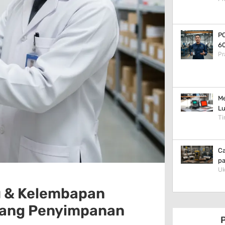
PC
60
Pr
Me
Lu
Ti
Ca
pa
Uk
u & Kelembapan
uang Penyimpanan
P