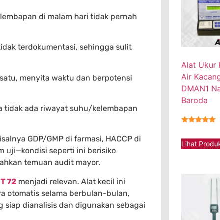
elembapan di malam hari tidak pernah
idak terdokumentasi, sehingga sulit
Alat Ukur
Air Kacan
 satu, menyita waktu dan berpotensi
DMAN1 Na
Baroda
na tidak ada riwayat suhu/kelembapan
★★★★★
misalnya GDP/GMP di farmasi, HACCP di
Lihat Produ
uji—kondisi seperti ini berisiko
ahkan temuan audit mayor.
T 72
menjadi relevan. Alat kecil ini
a otomatis selama berbulan-bulan,
 siap dianalisis dan digunakan sebagai