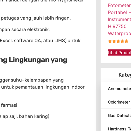
Fotometer
Portabel 
petugas yang jauh lebih ringan.
Instrumen
HI97750
pan secara elektronik.
Waterproo
Excel, software QA, atau LIMS) untuk
★★★★★
Lihat Produ
ing Lingkungan yang
Kate
 logger suhu–kelembapan yang
an untuk pemantauan lingkungan indoor
Anemomete
Colorimeter
 farmasi
Gas Detect
p saji, bahan kering)
Hardness T