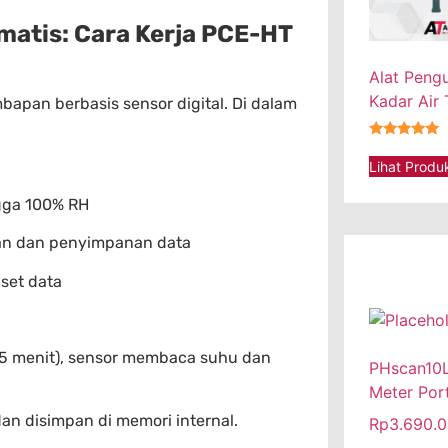
matis: Cara Kerja PCE-HT
Alat Peng
Kadar Air
bapan berbasis sensor digital. Di dalam
★★★★★
Lihat Produ
ngga 100% RH
ran dan penyimpanan data
set data
p 5 menit), sensor membaca suhu dan
PHscan10L
Meter Por
dan disimpan di memori internal.
Rp
3.690.