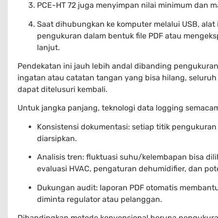
PCE-HT 72 juga menyimpan nilai minimum dan m
Saat dihubungkan ke komputer melalui USB, alat 
pengukuran dalam bentuk file PDF atau mengeksp
lanjut.
Pendekatan ini jauh lebih andal dibanding pengukura
ingatan atau catatan tangan yang bisa hilang, seluru
dapat ditelusuri kembali.
Untuk jangka panjang, teknologi data logging semaca
Konsistensi dokumentasi: setiap titik pengukura
diarsipkan.
Analisis tren: fluktuasi suhu/kelembapan bisa di
evaluasi HVAC, pengaturan dehumidifier, dan pote
Dukungan audit: laporan PDF otomatis membantu
diminta regulator atau pelanggan.
Dibandingkan metode konvensional berupa pengukur