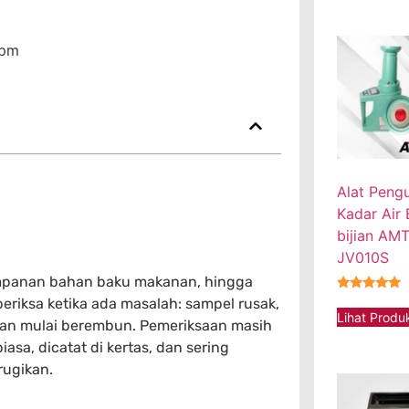
 pm
Alat Peng
Kadar Air B
bijian AM
JV010S
impanan bahan baku makanan, hingga
★★★★★
periksa ketika ada masalah: sampel rusak,
Lihat Produ
atan mulai berembun. Pemeriksaan masih
sa, dicatat di kertas, dan sering
rugikan.