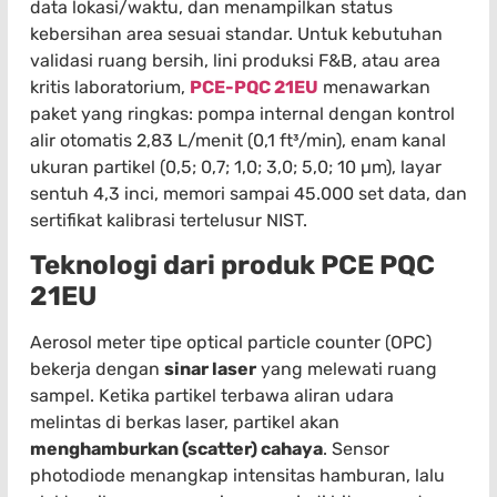
data lokasi/waktu, dan menampilkan status
kebersihan area sesuai standar. Untuk kebutuhan
validasi ruang bersih, lini produksi F&B, atau area
kritis laboratorium,
PCE-PQC 21EU
menawarkan
paket yang ringkas: pompa internal dengan kontrol
alir otomatis 2,83 L/menit (0,1 ft³/min), enam kanal
ukuran partikel (0,5; 0,7; 1,0; 3,0; 5,0; 10 µm), layar
sentuh 4,3 inci, memori sampai 45.000 set data, dan
sertifikat kalibrasi tertelusur NIST.
Teknologi dari produk PCE PQC
21EU
Aerosol meter tipe optical particle counter (OPC)
bekerja dengan
sinar laser
yang melewati ruang
sampel. Ketika partikel terbawa aliran udara
melintas di berkas laser, partikel akan
menghamburkan (scatter) cahaya
. Sensor
photodiode menangkap intensitas hamburan, lalu