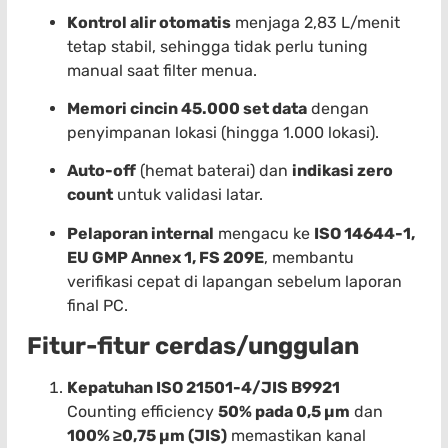
Kontrol alir otomatis
menjaga 2,83 L/menit
tetap stabil, sehingga tidak perlu tuning
manual saat filter menua.
Memori cincin 45.000 set data
dengan
penyimpanan lokasi (hingga 1.000 lokasi).
Auto-off
(hemat baterai) dan
indikasi zero
count
untuk validasi latar.
Pelaporan internal
mengacu ke
ISO 14644-1,
EU GMP Annex 1, FS 209E
, membantu
verifikasi cepat di lapangan sebelum laporan
final PC.
Fitur-fitur cerdas/unggulan
Kepatuhan ISO 21501-4/JIS B9921
Counting efficiency
50% pada 0,5 µm
dan
100% ≥0,75 µm (JIS)
memastikan kanal