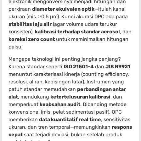
elektronik mengonversinya menjadi hitungan dan
perkiraan
diameter ekuivalen optik
—itulah kanal
ukuran (mis. ≥0,5 µm). Kunci akurasi OPC ada pada
stabilitas laju alir
(agar volume udara terukur
konsisten),
kalibrasi terhadap standar aerosol
, dan
koreksi zero count
untuk meminimalkan hitungan
palsu.
Mengapa teknologi ini penting jangka panjang?
Karena standar seperti
ISO 21501-4
dan
JIS B9921
menuntut karakterisasi kinerja (counting efficiency,
resolusi, aliran, kebisingan latar). Instrumen yang
patuh standar memudahkan
perbandingan antar
alat
, mendukung
ketertelusuran kalibrasi
, dan
memperkuat
keabsahan audit
. Dibanding metode
konvensional (mis. pelat sedimentasi pasif), OPC
memberikan
data kuantitatif real time
, sensitivitas
ukuran, dan tren temporal—memungkinkan
respons
cepat
saat terjadi deviasi, bukan setelah produk