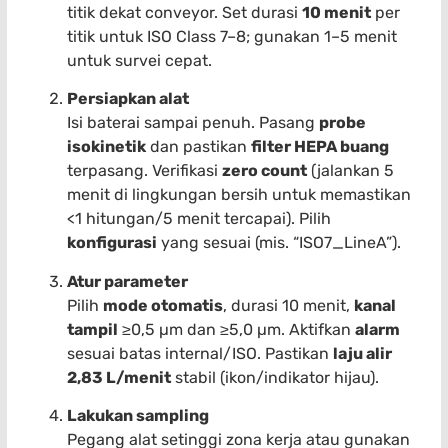
titik dekat conveyor. Set durasi
10 menit
per
titik untuk ISO Class 7–8; gunakan 1–5 menit
untuk survei cepat.
Persiapkan alat
Isi baterai sampai penuh. Pasang
probe
isokinetik
dan pastikan
filter HEPA buang
terpasang. Verifikasi
zero count
(jalankan 5
menit di lingkungan bersih untuk memastikan
<1 hitungan/5 menit tercapai). Pilih
konfigurasi
yang sesuai (mis. “ISO7_LineA”).
Atur parameter
Pilih
mode otomatis
, durasi 10 menit,
kanal
tampil
≥0,5 µm dan ≥5,0 µm. Aktifkan
alarm
sesuai batas internal/ISO. Pastikan
laju alir
2,83 L/menit
stabil (ikon/indikator hijau).
Lakukan sampling
Pegang alat setinggi zona kerja atau gunakan