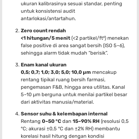
ukuran kalibrasinya sesuai standar, penting
untuk konsistensi audit
antarlokasi/antartahun.
Zero count rendah
<1 hitungan/5 menit
(<2 partikel/ft³) menekan
false positive di area sangat bersih (ISO 5–6),
sehingga alarm tidak mudah “berisik”.
Enam kanal ukuran
0,5; 0,7; 1,0; 3,0; 5,0; 10,0 µm
mencakup
rentang tipikal ruang bersih farmasi,
pengemasan F&B, hingga area utilitas. Kanal
5–10 µm berguna untuk menilai partikel besar
dari aktivitas manusia/material.
Sensor suhu & kelembapan internal
Rentang
0–50 °C
dan
15–90% RH
(resolusi 0,5
°C; akurasi ±0,5 °C dan ±2% RH) membantu
korelasi hasil hitung dengan kondisi