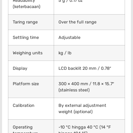
Readability
5 g / 0.17 oz
(keterbacaan)
Taring range
Over the full range
Settling time
Adjustable
Weighing units
kg / lb
Display
LCD backlit 20 mm / 0.78″
Platform size
300 × 400 mm / 11.8 × 15.7″
(stainless steel)
Calibration
By external adjustment
weight (optional)
Operating
-10 °C hingga 40 °C (14 °F