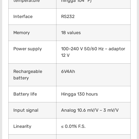
temperature
hingga 104 °F)
Interface
RS232
Memory
18 values
Power supply
100–240 V 50/60 Hz – adaptor
12 V
Rechargeable
6V4Ah
battery
Battery life
Hingga 130 hours
Input signal
Analog 10.6 mV/V – 3 mV/V
Linearity
≤ 0.01% F.S.