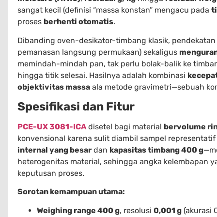
sangat kecil (definisi “massa konstan” mengacu pada
t
proses
berhenti otomatis
.
Dibanding oven-desikator-timbang klasik, pendekatan 
pemanasan langsung permukaan) sekaligus
mengurang
memindah-mindah pan, tak perlu bolak-balik ke timba
hingga titik selesai. Hasilnya adalah kombinasi
kecepa
objektivitas massa
ala metode gravimetri—sebuah kom
Spesifikasi dan Fitur
PCE-UX 3081-ICA
disetel bagi material
bervolume ri
konvensional karena sulit diambil sampel representati
internal yang besar
dan
kapasitas timbang 400 g
—m
heterogenitas material, sehingga angka kelembapan y
keputusan proses.
Sorotan kemampuan utama:
Weighing range 400 g
, resolusi
0,001 g
(akurasi 0