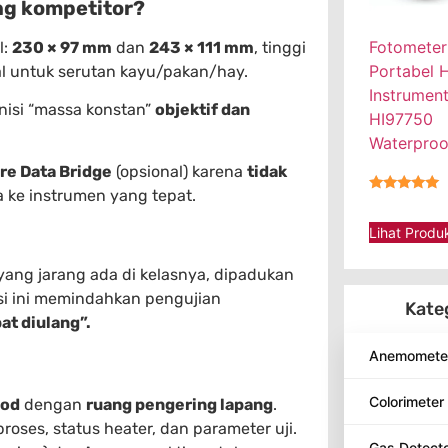
ng kompetitor?
Fotometer
l:
230 × 97 mm
dan
243 × 111 mm
, tinggi
Portabel 
ial untuk serutan kayu/pakan/hay.
Instrumen
nisi “massa konstan”
objektif dan
HI97750
Waterproo
re Data Bridge
(opsional) karena
tidak
 ke instrumen yang tepat.
★★★★★
Lihat Produ
ang jarang ada di kelasnya, dipadukan
si ini memindahkan pengujian
Kate
at diulang”.
Anemomete
Colorimeter
ood
dengan
ruang pengering lapang
.
oses, status heater, dan parameter uji.
Gas Detect