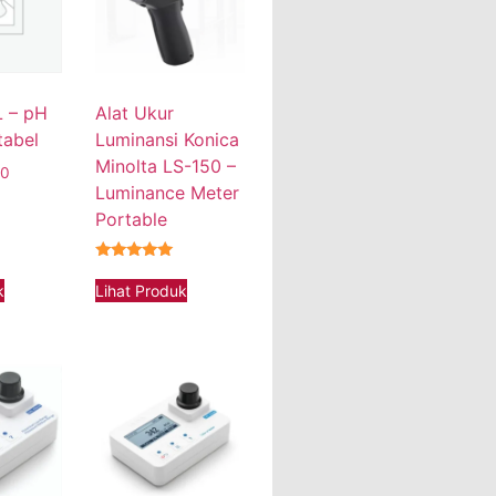
 – pH
Alat Ukur
tabel
Luminansi Konica
Minolta LS-150 –
00
Luminance Meter
Portable
★★★★★
k
Lihat Produk