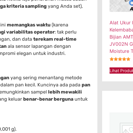
iga kriteria sampling
yang Anda set),
Alat Ukur
ini
memangkas waktu
(karena
Kelembaban
i variabilitas operator
: tak perlu
Bijian AM
ngan, dan data
terekam real-time
JV002N G
tan
ala sensor lapangan dengan
Moisture T
promi elegan untuk industri.
★★★★★
Lihat Produ
ngan
yang sering menantang metode
f dalam pan kecil. Kuncinya ada pada
pan
emungkinkan sampel
lebih mewakili
ang keluar
benar-benar berguna
untuk
,001 g).