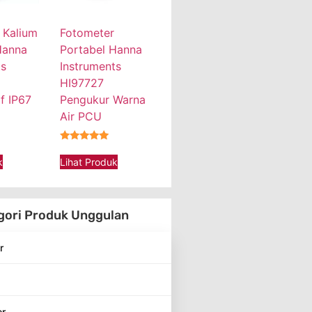
 Kalium
Fotometer
Hanna
Portabel Hanna
ts
Instruments
HI97727
f IP67
Pengukur Warna
Air PCU
★★★★★
k
Lihat Produk
gori Produk Unggulan
r
or