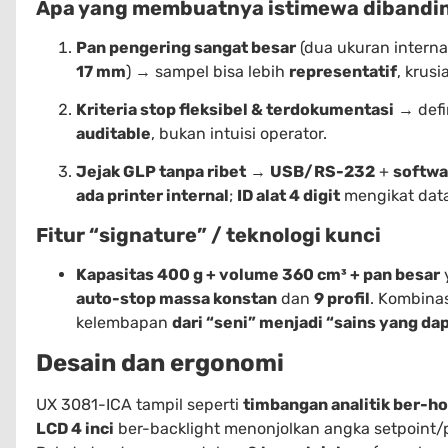
Apa yang membuatnya istimewa dibandi
Pan pengering sangat besar
(dua ukuran interna
17 mm
) → sampel bisa lebih
representatif
, krus
Kriteria stop fleksibel & terdokumentasi
→ defi
auditable
, bukan intuisi operator.
Jejak GLP tanpa ribet
→
USB/RS-232
+
softwa
ada printer internal
;
ID alat 4 digit
mengikat data
Fitur “signature” / teknologi kunci
Kapasitas 400 g + volume 360 cm³ + pan besar
y
auto-stop massa konstan
dan
9 profil
. Kombina
kelembapan
dari “seni” menjadi “sains yang dap
Desain dan ergonomi
UX 3081-ICA tampil seperti
timbangan analitik ber-h
LCD 4 inci
ber-backlight menonjolkan angka setpoint/pr