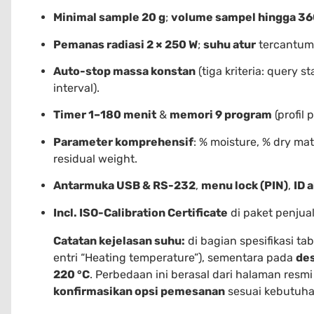
Minimal sample 20 g
;
volume sampel hingga 36
Pemanas radiasi 2 × 250 W
;
suhu atur
tercantu
Auto-stop massa konstan
(tiga kriteria: query st
interval).
Timer 1–180 menit
&
memori 9 program
(profil 
Parameter komprehensif
: % moisture, % dry mat
residual weight.
Antarmuka USB & RS-232
,
menu lock (PIN)
,
ID a
Incl. ISO-Calibration Certificate
di paket penjual
Catatan kejelasan suhu:
di bagian spesifikasi ta
entri “Heating temperature”), sementara pada
des
220 °C
. Perbedaan ini berasal dari halaman resm
konfirmasikan opsi pemesanan
sesuai kebutuha