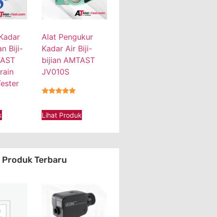
 Kadar
Alat Pengukur
 Biji-
Kadar Air Biji-
TAST
bijian AMTAST
rain
JV010S
ester
★★★★★
k
Lihat Produk
Produk Terbaru