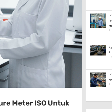
PC
Ul
M
Pr
Ka
Fr
Pr
PC
No
Pr
ure Meter ISO Untuk