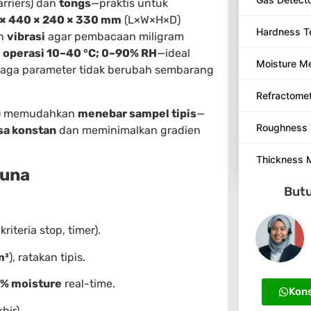
rriers) dan
tongs
—praktis untuk
× 440 × 240 × 330 mm
(L×W×H×D)
Hardness T
an
vibrasi
agar pembacaan miligram
i operasi 10–40 °C; 0–90% RH
—ideal
Moisture M
aga parameter tidak berubah sembarang
Refractome
m) memudahkan
menebar sampel tipis
—
Roughness 
a konstan
dan meminimalkan gradien
Thickness 
guna
Butu
riteria stop, timer).
m³
), ratakan tipis.
 % moisture
real-time.
Kons
hir).