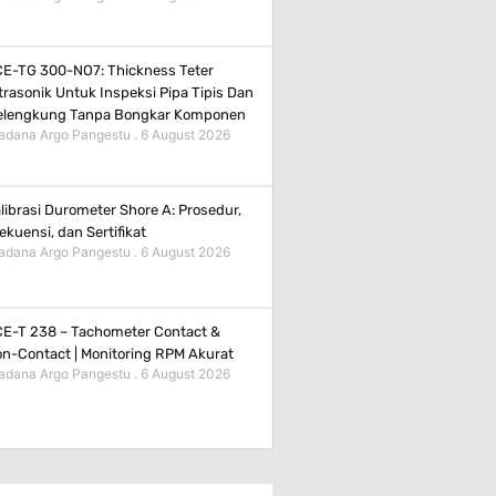
E-TG 300-NO7: Thickness Teter
trasonik Untuk Inspeksi Pipa Tipis Dan
elengkung Tanpa Bongkar Komponen
adana Argo Pangestu
6 August 2026
librasi Durometer Shore A: Prosedur,
ekuensi, dan Sertifikat
adana Argo Pangestu
6 August 2026
E-T 238 – Tachometer Contact &
n-Contact | Monitoring RPM Akurat
adana Argo Pangestu
6 August 2026