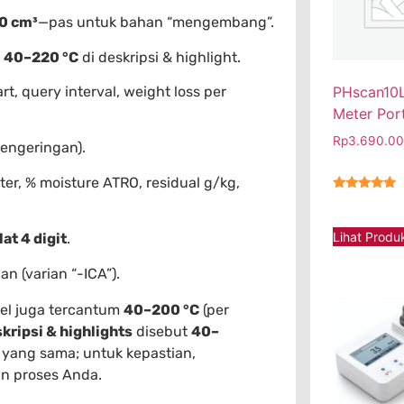
0 cm³
—pas untuk bahan “mengembang”.
m
40–220 °C
di deskripsi & highlight.
PHscan10L
art, query interval, weight loss per
Meter Por
Rp
3.690.0
pengeringan).
ter, % moisture ATRO, residual g/kg,
★★★★★
Lihat Produ
lat 4 digit
.
an (varian “-ICA”).
bel juga tercantum
40–200 °C
(per
kripsi & highlights
disebut
40–
i yang sama; untuk kepastian,
n proses Anda.