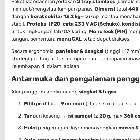
Paket standar menyertakan
2 tray stainless
(sample ca
memuat/mengeluarkan pan panas.
Dimensi
total
440 
dengan
berat sekitar 13,2 kg
—cukup mantap menah
stabil.
Proteksi IP20
,
catu 230 V AC (Schuko)
,
kondis
untuk lingkungan lab/QA kering.
Menu lock (PIN)
menj
tangan, sementara
menu CAL
tetap dapat diakses.
Secara ergonomis,
pan lebar & dangkal
(tinggi ±17 m
strategi penting untuk mempercepat pencapaian
mass
kelembapan di dalam lapisan.
Antarmuka dan pengalaman peng
Alur penggunaan dirancang
singkat & lugas
:
Pilih profil
dari
9 memori
(atau set manual suhu, k
Tar
pan kosong →
isi sampel
(≥
20 g
, max
360 c
Mulai
pengeringan; layar menayangkan
massa &
Auto-stop
saat
massa konstan
(atau
timer
berak