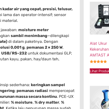
kadar air yang cepat, presisi, telusur,
i lama dan operator-intensif; sensor
 material.
 jawaban:
moisture meter
ingkan
sambil menimbang
—dilengkapi
cate)
di dalam paketnya. Dengan
Alat Ukur
olusi 0,001 g
,
pemanas 2 × 250 W
,
Kekeruhan
a
USB/RS-232
untuk dokumentasi GLP,
AMTAST 
erutan kayu, pakan, hay/daun teh,
★★★★★
Lihat Produ
insip sederhana:
keringkan sampel
engering
;
pemanas radiasi
mempercepat
urunan massa secara kontinu
. PCE-UX
ilier:
% moisture
,
% dry matter
,
%
ht
. Ketika laju penurunan massa sudah