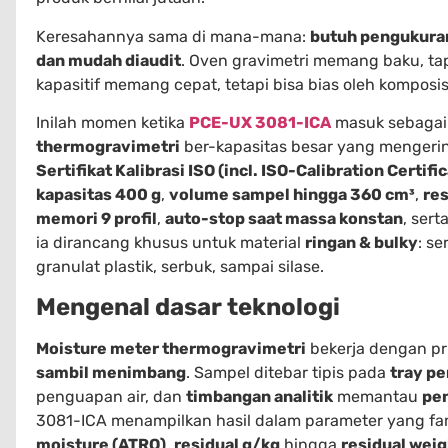
Keresahannya sama di mana-mana:
butuh pengukuran 
dan mudah diaudit
. Oven gravimetri memang baku, tap
kapasitif memang cepat, tetapi bisa bias oleh komposisi
Inilah momen ketika
PCE-UX 3081-ICA
masuk sebagai
thermogravimetri
ber-kapasitas besar yang menger
Sertifikat Kalibrasi ISO (incl. ISO-Calibration Certifi
kapasitas 400 g
,
volume sampel hingga 360 cm³
,
res
memori 9 profil
,
auto-stop saat massa konstan
, sert
ia dirancang khusus untuk material
ringan & bulky
: s
granulat plastik, serbuk, sampai silase.
Mengenal dasar teknologi
Moisture meter thermogravimetri
bekerja dengan pr
sambil menimbang
. Sampel ditebar tipis pada
tray p
penguapan air, dan
timbangan analitik
memantau
pen
3081-ICA menampilkan hasil dalam parameter yang fam
moisture (ATRO)
,
residual g/kg
hingga
residual weig