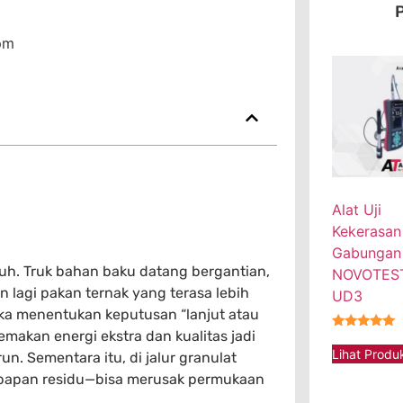
P
pm
Alat Uji
Kekerasan
Gabungan
buh. Truk bahan baku datang bergantian,
NOVOTEST
lagi pakan ternak yang terasa lebih
UD3
ngka menentukan keputusan “lanjut atau
emakan energi ekstra dan kualitas jadi
★★★★★
Lihat Produ
n. Sementara itu, di jalur granulat
embapan residu—bisa merusak permukaan