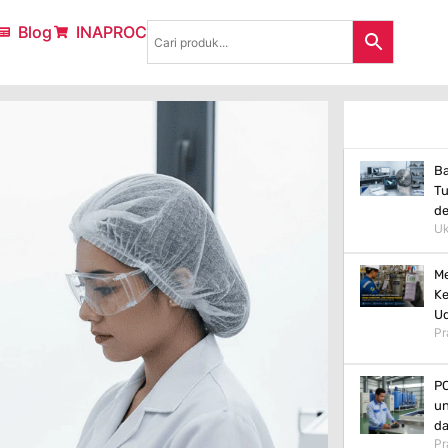
Blog
INAPROC
Ba
Tu
d
Uk
Me
Ke
Ud
Pr
PC
un
da
Pr