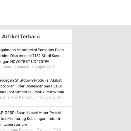
Artikel Terbaru
gaimana Mendeteksi Porositas Pada
rbine Disc Inconel 718? Studi Kasus
engan NOVOTEST UD4701PA
urdanUji Updates
7 August 2026
ncegah Shutdown Produksi Akibat
bocoran Filter Coalescer pada Jalur
ara Instrumentasi Pabrik Petrokimia
adana Argo Pangestu
7 August 2026
E-325D: Sound Level Meter Presisi
tuk Monitoring Kebisingan Industri
n Laboratorium
adana Argo Pangestu
7 August 2026