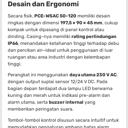
Desain dan Ergonomi
Secara fisik,
PCE-WSAC 50-120
memiliki desain
ringkas dengan dimensi
197,5 × 90 × 45 mm
, cukup
kompak untuk dipasang di panel kontrol atau
dinding. Casing-nya memiliki
rating perlindungan
IP66
, menandakan ketahanan tinggi terhadap debu
dan percikan air—ideal untuk penggunaan di luar
ruangan atau area industri dengan kelembapan
tinggi.
Perangkat ini menggunakan
daya utama 230 V AC
,
dengan output suplai sensor 12/24 V DC. Pada
bagian depan terdapat dua lampu LED berwarna
kuning dan merah untuk indikasi pre-alarm dan
alarm utama, serta
buzzer internal
yang
memberikan peringatan suara.
Tombol-tombol kontrol disusun secara intuitif untuk
memudahkan pengaturan ambang batas alarm.