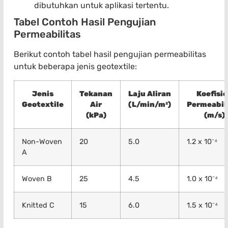
dibutuhkan untuk aplikasi tertentu.
Tabel Contoh Hasil Pengujian
Permeabilitas
Berikut contoh tabel hasil pengujian permeabilitas
untuk beberapa jenis geotextile:
Jenis
Tekanan
Laju Aliran
Koefisi
Geotextile
Air
(L/min/m²)
Permeabil
(kPa)
(m/s)
Non-Woven
20
5.0
1.2 x 10⁻⁴
A
Woven B
25
4.5
1.0 x 10⁻⁴
Knitted C
15
6.0
1.5 x 10⁻⁴