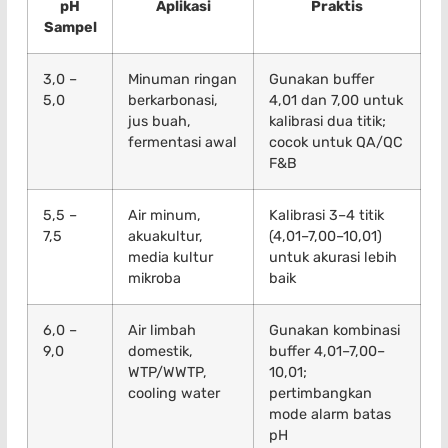
pH
Aplikasi
Praktis
Sampel
3,0 –
Minuman ringan
Gunakan buffer
5,0
berkarbonasi,
4,01 dan 7,00 untuk
jus buah,
kalibrasi dua titik;
fermentasi awal
cocok untuk QA/QC
F&B
5,5 –
Air minum,
Kalibrasi 3–4 titik
7,5
akuakultur,
(4,01–7,00–10,01)
media kultur
untuk akurasi lebih
mikroba
baik
6,0 –
Air limbah
Gunakan kombinasi
9,0
domestik,
buffer 4,01–7,00–
WTP/WWTP,
10,01;
cooling water
pertimbangkan
mode alarm batas
pH