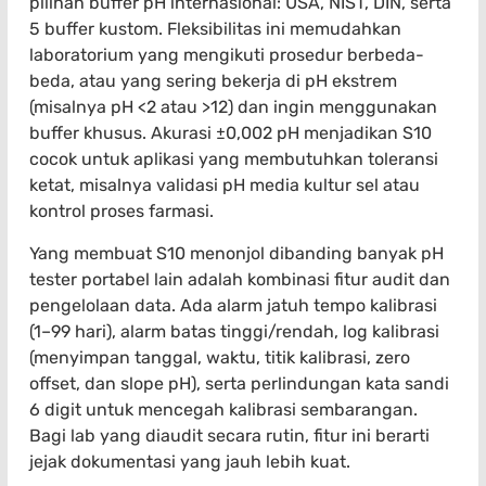
pilihan buffer pH internasional: USA, NIST, DIN, serta
5 buffer kustom. Fleksibilitas ini memudahkan
laboratorium yang mengikuti prosedur berbeda-
beda, atau yang sering bekerja di pH ekstrem
(misalnya pH <2 atau >12) dan ingin menggunakan
buffer khusus. Akurasi ±0,002 pH menjadikan S10
cocok untuk aplikasi yang membutuhkan toleransi
ketat, misalnya validasi pH media kultur sel atau
kontrol proses farmasi.
Yang membuat S10 menonjol dibanding banyak pH
tester portabel lain adalah kombinasi fitur audit dan
pengelolaan data. Ada alarm jatuh tempo kalibrasi
(1–99 hari), alarm batas tinggi/rendah, log kalibrasi
(menyimpan tanggal, waktu, titik kalibrasi, zero
offset, dan slope pH), serta perlindungan kata sandi
6 digit untuk mencegah kalibrasi sembarangan.
Bagi lab yang diaudit secara rutin, fitur ini berarti
jejak dokumentasi yang jauh lebih kuat.