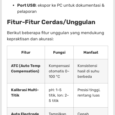
Port USB
: ekspor ke PC untuk dokumentasi &
pelaporan
Fitur-Fitur Cerdas/Unggulan
Berikut beberapa fitur unggulan yang mendukung
kepraktisan dan akurasi:
Fitur
Fungsi
Manfaat
ATC (Auto Temp
Kompensasi
Konsistensi
Compensation)
otomatis 0–
hasil di suhu
100 °C
berbeda
Kalibrasi Multi-
pH: 1–5
Presisi tinggi,
Titik
titik, Ion: 2–
rentang luas
5 titik
Auto Electrode
Tampilkan
Cegah