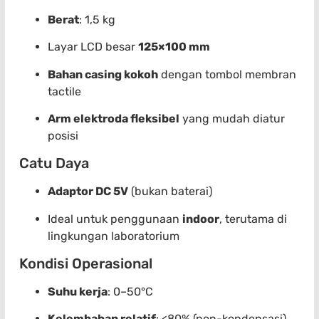
Berat
: 1,5 kg
Layar LCD besar
125×100 mm
Bahan casing kokoh
dengan tombol membran
tactile
Arm elektroda fleksibel
yang mudah diatur
posisi
Catu Daya
Adaptor DC 5V
(bukan baterai)
Ideal untuk penggunaan
indoor
, terutama di
lingkungan laboratorium
Kondisi Operasional
Suhu kerja
: 0–50°C
Kelembaban relatif
: <80% (non-kondensasi)