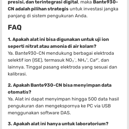
presisi, dan terintegrasi digital
, maka
Bante930-
CN adalah pilihan strategis
untuk investasi jangka
panjang di sistem pengukuran Anda.
FAQ
1. Apakah alat ini bisa digunakan untuk uji ion
seperti nitrat atau amonia di air kolam?
Ya. Bante930-CN mendukung berbagai elektroda
selektif ion (ISE), termasuk NO₃⁻, NH₄⁺, Ca²⁺, dan
lainnya. Tinggal pasang elektroda yang sesuai dan
kalibrasi.
2. Apakah Bante930-CN bisa menyimpan data
otomatis?
Ya. Alat ini dapat menyimpan hingga 500 data hasil
pengukuran dan mengekspornya ke PC via USB
menggunakan software DAS.
3. Apakah alat ini hanya untuk laboratorium?