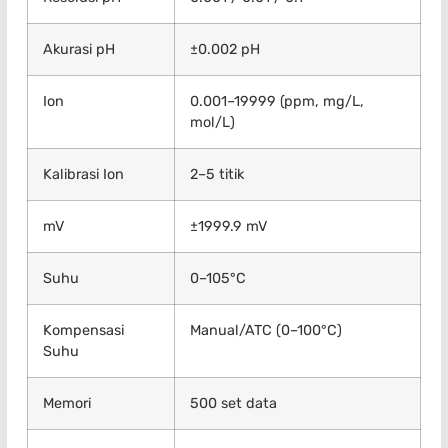
Akurasi pH
±0.002 pH
Ion
0.001–19999 (ppm, mg/L,
mol/L)
Kalibrasi Ion
2–5 titik
mV
±1999.9 mV
Suhu
0–105°C
Kompensasi
Manual/ATC (0–100°C)
Suhu
Memori
500 set data