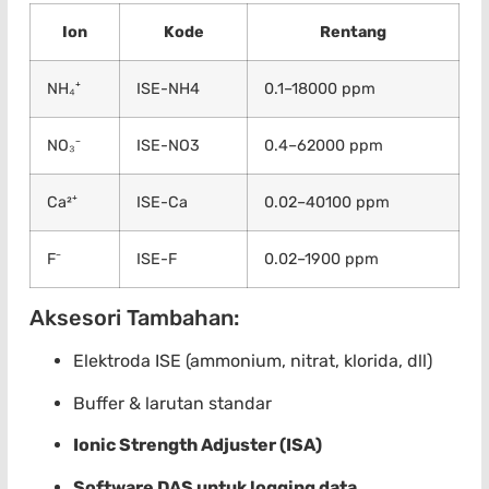
Ion
Kode
Rentang
NH₄⁺
ISE-NH4
0.1–18000 ppm
NO₃⁻
ISE-NO3
0.4–62000 ppm
Ca²⁺
ISE-Ca
0.02–40100 ppm
F⁻
ISE-F
0.02–1900 ppm
Aksesori Tambahan:
Elektroda ISE (ammonium, nitrat, klorida, dll)
Buffer & larutan standar
Ionic Strength Adjuster (ISA)
Software DAS untuk logging data