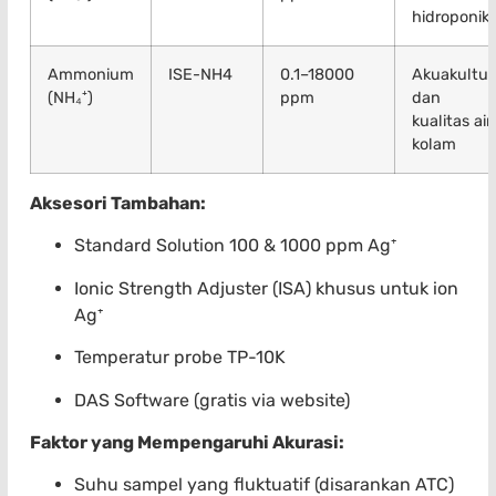
hidroponik
Ammonium
ISE-NH4
0.1–18000
Akuakultur
(NH₄⁺)
ppm
dan
kualitas air
kolam
Aksesori Tambahan:
Standard Solution 100 & 1000 ppm Ag⁺
Ionic Strength Adjuster (ISA) khusus untuk ion
Ag⁺
Temperatur probe TP-10K
DAS Software (gratis via website)
Faktor yang Mempengaruhi Akurasi:
Suhu sampel yang fluktuatif (disarankan ATC)