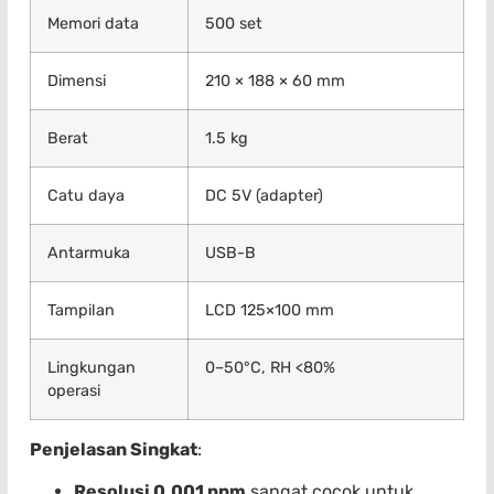
Memori data
500 set
Dimensi
210 × 188 × 60 mm
Berat
1.5 kg
Catu daya
DC 5V (adapter)
Antarmuka
USB-B
Tampilan
LCD 125×100 mm
Lingkungan
0–50°C, RH <80%
operasi
Penjelasan Singkat
:
Resolusi 0.001 ppm
sangat cocok untuk