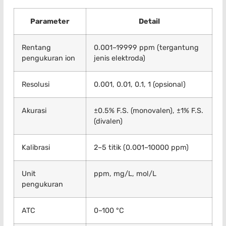
Parameter
Detail
Rentang
0.001–19999 ppm (tergantung
pengukuran ion
jenis elektroda)
Resolusi
0.001, 0.01, 0.1, 1 (opsional)
Akurasi
±0.5% F.S. (monovalen), ±1% F.S.
(divalen)
Kalibrasi
2–5 titik (0.001–10000 ppm)
Unit
ppm, mg/L, mol/L
pengukuran
ATC
0–100 °C