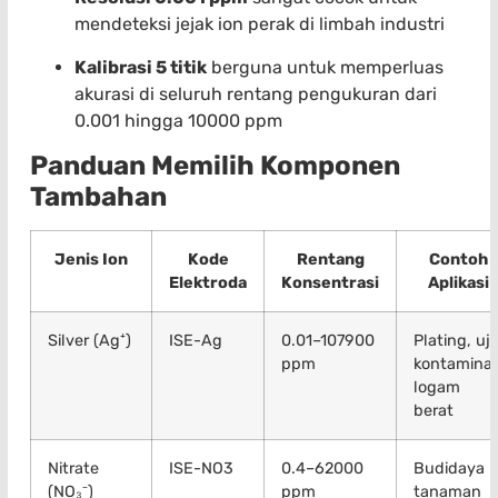
mendeteksi jejak ion perak di limbah industri
Kalibrasi 5 titik
berguna untuk memperluas
akurasi di seluruh rentang pengukuran dari
0.001 hingga 10000 ppm
Panduan Memilih Komponen
Tambahan
Jenis Ion
Kode
Rentang
Contoh
Elektroda
Konsentrasi
Aplikasi
Silver (Ag⁺)
ISE-Ag
0.01–107900
Plating, uji
ppm
kontaminas
logam
berat
Nitrate
ISE-NO3
0.4–62000
Budidaya
(NO₃⁻)
ppm
tanaman