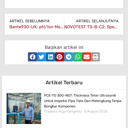
ARTIKEL SEBELUMNYA
ARTIKEL SELANJUTNYA
Bante930-UK: pH/Ion Meter Presisi Untuk Laboratorium Dan Industri
NOVOTEST TS-B-C2: Spesifikasi Hardness Tester 3-in-1 untuk QC Logam
Bagikan artikel ini
Artikel Terbaru
PCE-TG 300-NO7: Thickness Teter Ultrasonik
Untuk Inspeksi Pipa Tipis Dan Melengkung Tanpa
Bongkar Komponen
Pradana Argo Pangestu
6 August 2026