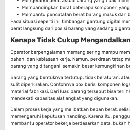
Mengetahui berat aktual barang yang tidak memilik
Membandingkan berat beberapa komponen yang d
Membantu pencatatan berat barang masuk dan ba
Pada situasi seperti ini, timbangan gantung digital 
berat langsung dari posisi barang yang sedang digant
Kenapa Tidak Cukup Mengandalkan
Operator berpengalaman memang sering mampu memper
bahan, dan kebiasaan kerja. Namun, perkiraan tetap me
barang yang ditangani, semakin besar kemungkinan ber
Barang yang bentuknya tertutup, tidak beraturan, atau
sulit diperkirakan. Contohnya box berisi komponen log
material fabrikasi. Dari luar, barang tersebut bisa terli
mendekati kapasitas alat angkat yang digunakan.
Dalam proses kerja yang melibatkan beban berat, selisi
memengaruhi keputusan handling. Karena itu, penggun
membantu operator bekerja berdasarkan data, bukan ha