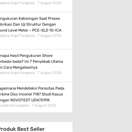
adana Argo Pangestu
7 August 2026
ngukuran Kebisingan Saat Proses
brikasi Dan Uji Struktur Dengan
und Level Meter – PCE-SLD 10-ICA
adana Argo Pangestu
7 August 2026
napa Hasil Pengukuran Shore
rbeda-beda? Ini 7 Penyebab Utama
n Cara Mengatasinya
adana Argo Pangestu
7 August 2026
gaimana Mendeteksi Porositas Pada
rbine Disc Inconel 718? Studi Kasus
engan NOVOTEST UD4701PA
urdanUji Updates
7 August 2026
roduk Best Seller