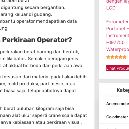
i label berat.
igantung secara bergantian.
rang keluar di gudang.
membantu operator mendapatkan data
Fotometer
ung.
Portabel 
Instrumen
 Perkiraan Operator?
HI97750
Waterproo
kirakan berat barang dari bentuk,
miliki batas. Semakin beragam jenis
★★★★★
at aktual berbeda dari perkiraan awal.
Lihat Produ
 tersusun dari material padat akan lebih
am, mold produksi, part mesin, atau
Kate
hat biasa saja, tetapi bobotnya dapat
Anemomete
h berat puluhan kilogram saja bisa
aan alat ukur seperti crane scale dapat
Colorimeter
nya kebiasaan atau perkiraan visual.