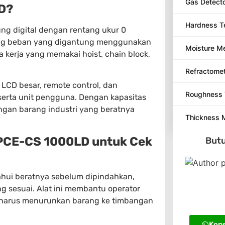
Gas Detect
LD?
Hardness T
g digital dengan rentang ukur 0
ang beban yang digantung menggunakan
Moisture M
 kerja yang memakai hoist, chain block,
Refractome
CD besar, remote control, dan
Roughness 
serta unit pengguna. Dengan kapasitas
angan barang industri yang beratnya
Thickness 
 PCE-CS 1000LD untuk Cek
Butu
ahui beratnya sebelum dipindahkan,
g sesuai. Alat ini membantu operator
a harus menurunkan barang ke timbangan
Kons