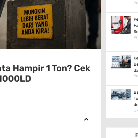
Pr
Pe
Fa
So
Pr
Ke
Be
ata Hampir 1 Ton? Cek
da
 1000LD
Pr
Ba
Tu
d
Uk
P