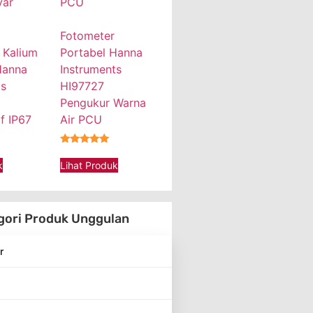
Fotometer
 Kalium
Portabel Hanna
Hanna
Instruments
ts
HI97727
Pengukur Warna
f IP67
Air PCU
★★★★★
k
Lihat Produk
gori Produk Unggulan
r