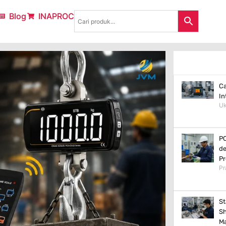
Blog
INAPROC
Ca
In
Uk
PC
de
Pr
Pr
St
Sh
Ma