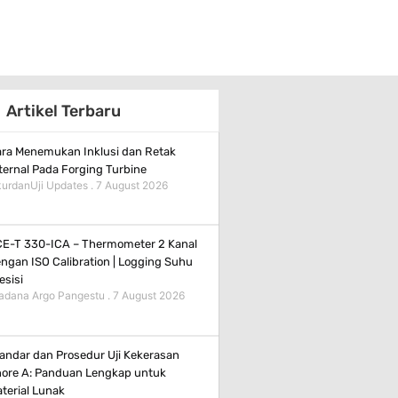
Artikel Terbaru
ra Menemukan Inklusi dan Retak
ternal Pada Forging Turbine
urdanUji Updates
7 August 2026
E-T 330-ICA – Thermometer 2 Kanal
ngan ISO Calibration | Logging Suhu
esisi
adana Argo Pangestu
7 August 2026
andar dan Prosedur Uji Kekerasan
ore A: Panduan Lengkap untuk
terial Lunak