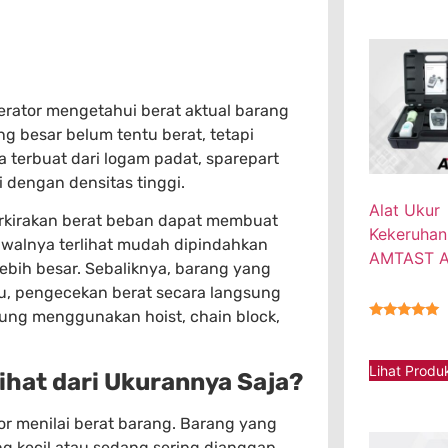
ator mengetahui berat aktual barang
ang besar belum tentu berat, tetapi
ka terbuat dari logam padat, sparepart
i dengan densitas tinggi.
Alat Ukur
erkirakan berat beban dapat membuat
Kekeruhan
awalnya terlihat mudah dipindahkan
AMTAST 
ebih besar. Sebaliknya, barang yang
tu, pengecekan berat secara langsung
tung menggunakan hoist, chain block,
★★★★★
Lihat Produ
lihat dari Ukurannya Saja?
or menilai berat barang. Barang yang
g kecil atau sedang sering dianggap