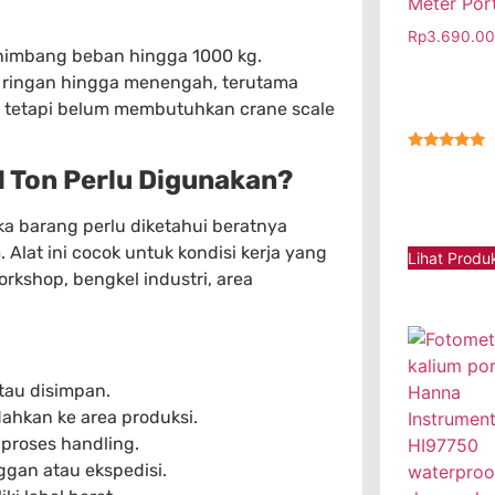
Meter Por
Rp
3.690.0
enimbang beban hingga 1000 kg.
ri ringan hingga menengah, terutama
il tetapi belum membutuhkan crane scale
★★★★★
1 Ton Perlu Digunakan?
ka barang perlu diketahui beratnya
 Alat ini cocok untuk kondisi kerja yang
Lihat Produ
rkshop, bengkel industri, area
tau disimpan.
hkan ke area produksi.
proses handling.
ggan atau ekspedisi.