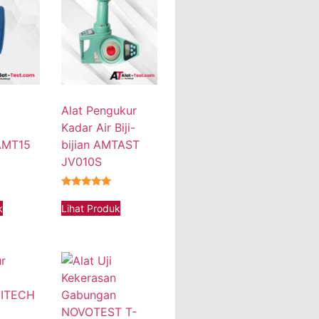
Alat Pengukur
Kadar Air Biji-
AMT15
bijian AMTAST
JV010S
★★★★★
k
Lihat Produk