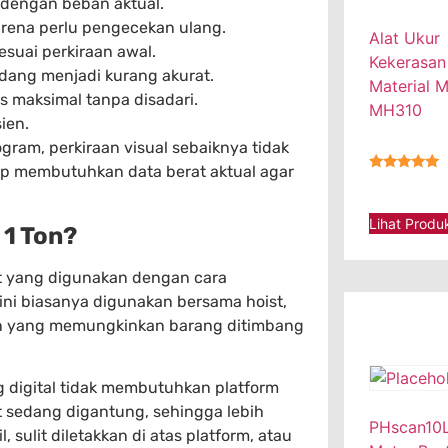
 dengan beban aktual.
rena perlu pengecekan ulang.
Alat Ukur
esuai perkiraan awal.
Kekerasan
dang menjadi kurang akurat.
Material 
as maksimal tanpa disadari.
MH310
ien.
gram, perkiraan visual sebaiknya tidak
tap membutuhkan data berat aktual agar
★★★★★
Lihat Produ
 1 Ton?
at yang digunakan dengan cara
ni biasanya digunakan bersama hoist,
lain yang memungkinkan barang ditimbang
 digital tidak membutuhkan platform
 sedang digantung, sehingga lebih
PHscan10L
 sulit diletakkan di atas platform, atau