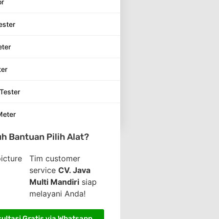
or
ester
eter
ter
Tester
Meter
h Bantuan Pilih Alat?
Tim customer
service
CV. Java
Multi Mandiri
siap
melayani Anda!
ultasi Gratis via Whatsapp