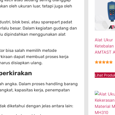
kan oleh ukuran luar, tetapi juga oleh
stri, blok besi, atau sparepart padat
erlalu besar. Dalam kegiatan gudang dan
erlu dipindahkan menggunakan alat
Alat Ukur
Ketebalan
ator bisa salah memilih metode
AMTAST 
rkiraan dapat membuat proses kerja
 harus disiapkan ulang.
★★★★★
perkirakan
Lihat Produ
h angka. Dalam proses handling barang
 angkat, kapasitas kerja, penempatan
dak diketahui dengan jelas antara lain: