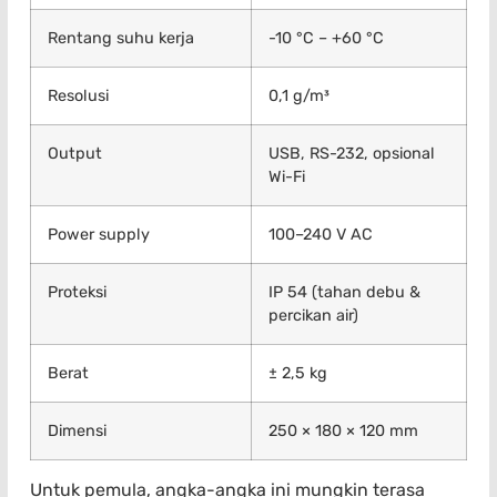
Rentang suhu kerja
-10 °C – +60 °C
Resolusi
0,1 g/m³
Output
USB, RS-232, opsional
Wi-Fi
Power supply
100–240 V AC
Proteksi
IP 54 (tahan debu &
percikan air)
Berat
± 2,5 kg
Dimensi
250 × 180 × 120 mm
Untuk pemula, angka-angka ini mungkin terasa