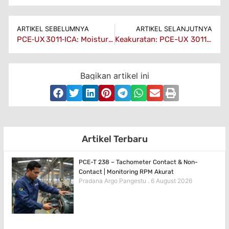
ARTIKEL SEBELUMNYA
ARTIKEL SELANJUTNYA
PCE‑UX 3011‑ICA: Moisture Meter Absolut & Kalibrasi ISO
Keakuratan: PCE-UX 3011HQD Moisture Meter
Bagikan artikel ini
Artikel Terbaru
PCE-T 238 – Tachometer Contact & Non-
Contact | Monitoring RPM Akurat
Pradana Argo Pangestu
6 August 2026