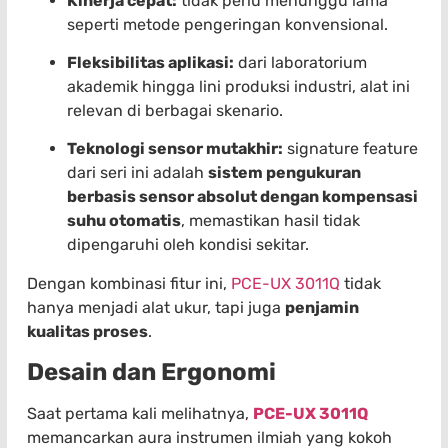
Kinerja cepat:
tidak perlu menunggu lama
seperti metode pengeringan konvensional.
Fleksibilitas aplikasi:
dari laboratorium
akademik hingga lini produksi industri, alat ini
relevan di berbagai skenario.
Teknologi sensor mutakhir:
signature feature
dari seri ini adalah
sistem pengukuran
berbasis sensor absolut dengan kompensasi
suhu otomatis
, memastikan hasil tidak
dipengaruhi oleh kondisi sekitar.
Dengan kombinasi fitur ini,
PCE-UX 3011Q
tidak
hanya menjadi alat ukur, tapi juga
penjamin
kualitas proses
.
Desain dan Ergonomi
Saat pertama kali melihatnya,
PCE-UX 3011Q
memancarkan aura instrumen ilmiah yang kokoh