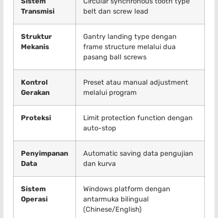
Sistem
Circular synchronous tooth type
Transmisi
belt dan screw lead
Struktur
Gantry landing type dengan
Mekanis
frame structure melalui dua
pasang ball screws
Kontrol
Preset atau manual adjustment
Gerakan
melalui program
Proteksi
Limit protection function dengan
auto-stop
Penyimpanan
Automatic saving data pengujian
Data
dan kurva
Sistem
Windows platform dengan
Operasi
antarmuka bilingual
(Chinese/English)