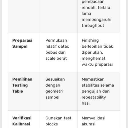
pembacaan
rendah, terlalu
lama
mempengaruhi
throughput
Preparasi
Permukaan
Finishing
Sampel
relatif datar,
berlebihan tidak
bebas dari
diperlukan,
scale berat
menghemat
waktu preparasi
Pemilihan
Sesuaikan
Memastikan
Testing
dengan
stabilitas selama
Table
geometri
pengujian dan
sampel
repeatability
hasil
Verifikasi
Gunakan test
Memvalidasi
Kalibrasi
blocks
akurasi