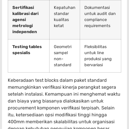
Sertifikasi
Kepatuhan
Dokumentasi
kalibrasi dari
standar
untuk audit dan
agensi
kualitas
compliance
metrologi
ketat
requirements
independen
Testing tables
Geometri
Fleksibilitas
spesialis
sampel
untuk line
non-
produksi yang
standard
bervariasi
Keberadaan test blocks dalam paket standard
memungkinkan verifikasi kinerja perangkat segera
setelah instalasi. Kemampuan ini menghemat waktu
dan biaya yang biasanya dialokasikan untuk
procurement komponen verifikasi terpisah. Selain
itu, ketersediaan opsi modifikasi tinggi hingga
400mm memberikan skalabilitas untuk organisasi
dengan kebutuhan pengujian komponen besar.