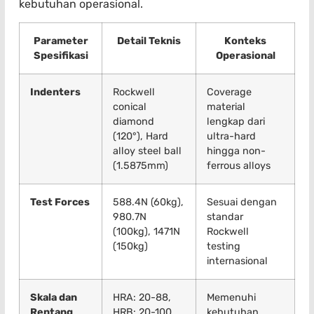
kebutuhan operasional.
Parameter
Detail Teknis
Konteks
Spesifikasi
Operasional
Indenters
Rockwell
Coverage
conical
material
diamond
lengkap dari
(120°), Hard
ultra-hard
alloy steel ball
hingga non-
(1.5875mm)
ferrous alloys
Test Forces
588.4N (60kg),
Sesuai dengan
980.7N
standar
(100kg), 1471N
Rockwell
(150kg)
testing
internasional
Skala dan
HRA: 20-88,
Memenuhi
Rentang
HRB: 20-100,
kebutuhan