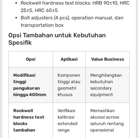
Rockwell hardness test blocks: HRB 90±10, HRC
25±5, HRC 65±5
Bolt adjusters (4 pcs), operation manual, dan
transportation box
Opsi Tambahan untuk Kebutuhan
Spesifik
Opsi
Aplikasi
Value Business
Modifikasi
Komponen
Menghilangkan
tinggi
tinggi atau
kebutuhan
pengukuran
geometri
secondary
hingga 400mm
khusus
equipment
Rockwell
Verifikasi
Memastikan
hardness test
kalibrasi
akurasi across
blocks
extended
seluruh rentang
tambahan
range
operasional