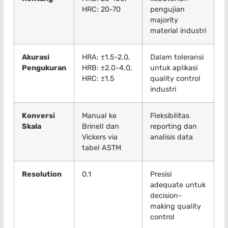
HRC: 20-70
pengujian
majority
material industri
Akurasi
HRA: ±1.5-2.0,
Dalam toleransi
Pengukuran
HRB: ±2.0-4.0,
untuk aplikasi
HRC: ±1.5
quality control
industri
Konversi
Manual ke
Fleksibilitas
Skala
Brinell dan
reporting dan
Vickers via
analisis data
tabel ASTM
Resolution
0.1
Presisi
adequate untuk
decision-
making quality
control