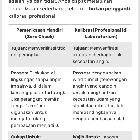
adalah: ya dan tidak. Anda dapat melakukan
pemeriksaan sederhana, tetapi ini
bukan pengganti
kalibrasi profesional.
Pemeriksaan Mandiri
Kalibrasi Profesional (di
(Zero Check)
Laboratorium)
Tujuan:
Memverifikasi titik
Tujuan:
Memverifikasi
nol perangkat.
akurasi di berbagai titik
kecepatan angin.
Proses:
Dilakukan di
Proses:
Menggunakan
lingkungan tanpa angin
wind tunnel (terowongan
(misalnya, di dalam
angin) yang canggih
kantong plastik tertutup).
untuk menghasilkan
Jika perangkat memiliki
kecepatan udara yang
fungsi “zero”, ini
stabil dan diketahui, lalu
digunakan untuk
membandingkannya
mengatur ulang
dengan pembacaan alat.
pembacaan menjadi 0.
Cukup Untuk:
Wajib Untuk:
Laporan