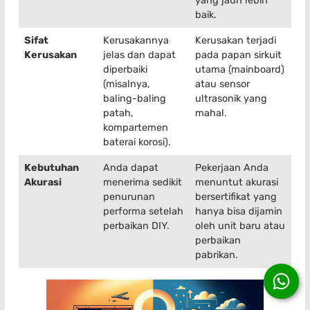
yang jauh lebih
baik.
Sifat
Kerusakannya
Kerusakan terjadi
Kerusakan
jelas dan dapat
pada papan sirkuit
diperbaiki
utama (mainboard)
(misalnya,
atau sensor
baling-baling
ultrasonik yang
patah,
mahal.
kompartemen
baterai korosi).
Kebutuhan
Anda dapat
Pekerjaan Anda
Akurasi
menerima sedikit
menuntut akurasi
penurunan
bersertifikat yang
performa setelah
hanya bisa dijamin
perbaikan DIY.
oleh unit baru atau
perbaikan
pabrikan.