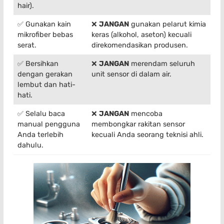
hair).
✅ Gunakan kain
❌
JANGAN
gunakan pelarut kimia
mikrofiber bebas
keras (alkohol, aseton) kecuali
serat.
direkomendasikan produsen.
✅ Bersihkan
❌
JANGAN
merendam seluruh
dengan gerakan
unit sensor di dalam air.
lembut dan hati-
hati.
✅ Selalu baca
❌
JANGAN
mencoba
manual pengguna
membongkar rakitan sensor
Anda terlebih
kecuali Anda seorang teknisi ahli.
dahulu.