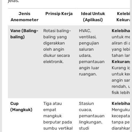
jelas.
Jenis
Prinsip Kerja
Ideal Untuk
Kelebi
Anemometer
(Aplikasi)
Kekura
Vane (Baling-
Rotasi baling-
HVAC,
Kelebihan
baling)
baling yang
ventilasi,
untuk me
digerakkan
pengujian
aliran di a
oleh angin
saluran
yang lebih
diukur secara
udara,
tahan lam
elektronik.
pemantauan
Kekurang
angin luar
Kurang id
ruangan.
untuk ke
angin san
rendah, u
fisik lebih
Cup
Tiga atau
Stasiun
Kelebihan
(Mangkuk)
empat
cuaca,
Mengukur
mangkuk
pemantauan
kecepatan
berputar pada
lingkungan,
tanpa per
sumbu vertikal
studi
diarahkan