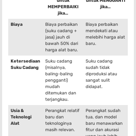
untuk
untuk MENGGANTI
MEMPERBAIKI
jika…
jika…
Biaya
Biaya perbaikan
Biaya perbaikan
(suku cadang +
mendekati atau
jasa) jauh di
melebihi harga alat
bawah 50% dari
baru.
harga alat baru.
Ketersediaan
Suku cadang
Suku cadang
Suku Cadang
(misalnya,
sudah tidak
baling-baling
diproduksi atau
pengganti)
sangat sulit
mudah
didapat.
ditemukan dan
terjangkau.
Usia &
Perangkat relatif
Perangkat sudah
Teknologi
baru dan
tua, dan model
Alat
teknologinya
baru menawarkan
masih relevan.
fitur dan akurasi