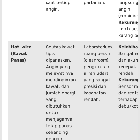
saat tertiup
pertanian.
langsung 
angin.
angin
(omnidirec
Kekurang
Lebih besa
kurang po
Hot-wire
Seutas kawat
Laboratorium,
Kelebihan
(Kawat
tipis
ruang bersih
Sangat sen
Panas)
dipanaskan.
(cleanroom),
dan akura
Angin yang
pengukuran
kecepata
melewatinya
aliran udara
rendah.
mendinginkan
yang sangat
Kekurang
kawat, dan
presisi dan
Sensor ra
jumlah energi
kecepatan
dan renta
yang
rendah.
terhadap
dibutuhkan
debu/koto
untuk
menjaganya
tetap panas
sebanding
dengan