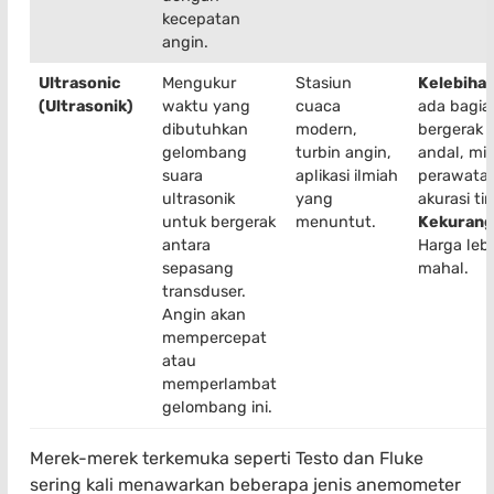
kecepatan
angin.
Ultrasonic
Mengukur
Stasiun
Kelebihan
(Ultrasonik)
waktu yang
cuaca
ada bagia
dibutuhkan
modern,
bergerak 
gelombang
turbin angin,
andal, mi
suara
aplikasi ilmiah
perawatan
ultrasonik
yang
akurasi ti
untuk bergerak
menuntut.
Kekurang
antara
Harga leb
sepasang
mahal.
transduser.
Angin akan
mempercepat
atau
memperlambat
gelombang ini.
Merek-merek terkemuka seperti Testo dan Fluke
sering kali menawarkan beberapa jenis anemometer