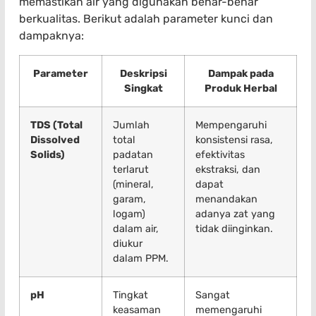
memastikan air yang digunakan benar-benar
berkualitas. Berikut adalah parameter kunci dan
dampaknya:
Parameter
Deskripsi
Dampak pada
Singkat
Produk Herbal
TDS (Total
Jumlah
Mempengaruhi
Dissolved
total
konsistensi rasa,
Solids)
padatan
efektivitas
terlarut
ekstraksi, dan
(mineral,
dapat
garam,
menandakan
logam)
adanya zat yang
dalam air,
tidak diinginkan.
diukur
dalam PPM.
pH
Tingkat
Sangat
keasaman
memengaruhi