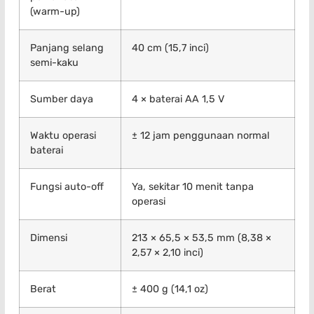
(warm-up)
Panjang selang
40 cm (15,7 inci)
semi-kaku
Sumber daya
4 × baterai AA 1,5 V
Waktu operasi
± 12 jam penggunaan normal
baterai
Fungsi auto-off
Ya, sekitar 10 menit tanpa
operasi
Dimensi
213 × 65,5 × 53,5 mm (8,38 ×
2,57 × 2,10 inci)
Berat
± 400 g (14,1 oz)