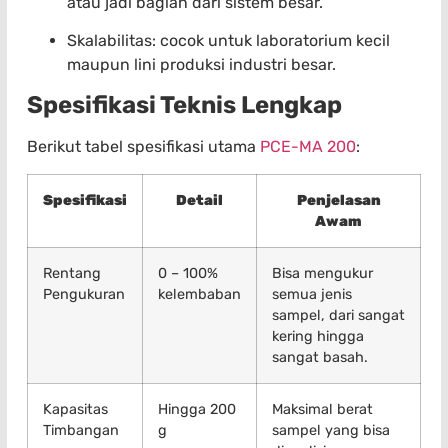
atau jadi bagian dari sistem besar.
Skalabilitas: cocok untuk laboratorium kecil
maupun lini produksi industri besar.
Spesifikasi Teknis Lengkap
Berikut tabel spesifikasi utama
PCE-MA 200
:
Spesifikasi
Detail
Penjelasan
Awam
Rentang
0 – 100%
Bisa mengukur
Pengukuran
kelembaban
semua jenis
sampel, dari sangat
kering hingga
sangat basah.
Kapasitas
Hingga 200
Maksimal berat
Timbangan
g
sampel yang bisa