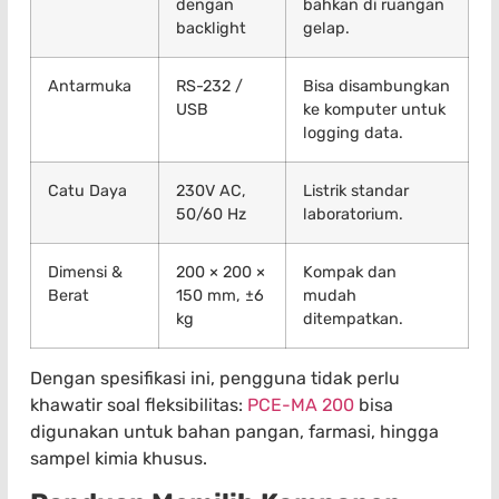
dengan
bahkan di ruangan
backlight
gelap.
Antarmuka
RS-232 /
Bisa disambungkan
USB
ke komputer untuk
logging data.
Catu Daya
230V AC,
Listrik standar
50/60 Hz
laboratorium.
Dimensi &
200 × 200 ×
Kompak dan
Berat
150 mm, ±6
mudah
kg
ditempatkan.
Dengan spesifikasi ini, pengguna tidak perlu
khawatir soal fleksibilitas:
PCE-MA 200
bisa
digunakan untuk bahan pangan, farmasi, hingga
sampel kimia khusus.