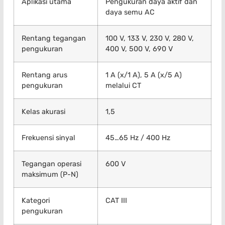
Aplikasi utama
Pengukuran daya aktif dan
daya semu AC
Rentang tegangan
100 V, 133 V, 230 V, 280 V,
pengukuran
400 V, 500 V, 690 V
Rentang arus
1 A (x/1 A), 5 A (x/5 A)
pengukuran
melalui CT
Kelas akurasi
1,5
Frekuensi sinyal
45…65 Hz / 400 Hz
Tegangan operasi
600 V
maksimum (P-N)
Kategori
CAT III
pengukuran