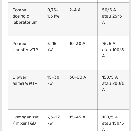
Pompa
0,75–
2–4 A
50/5 A
dosing di
1,5 kW
atau 25/5
laboratorium
A
Pompa
5–15
10–30 A
75/5 A
transfer WTP
kW
atau 100/5
A
Blower
15–30
30–60 A
150/5 A
aerasi WWTP
kW
atau 200/5
A
Homogenizer
7,5–22
15–45 A
100/5 A
/ mixer F&B
kW
atau 150/5
A