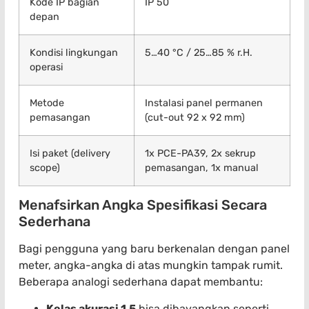
Kode IP bagian
IP 50
depan
Kondisi lingkungan
5…40 °C / 25…85 % r.H.
operasi
Metode
Instalasi panel permanen
pemasangan
(cut-out 92 x 92 mm)
Isi paket (delivery
1x PCE-PA39, 2x sekrup
scope)
pemasangan, 1x manual
Menafsirkan Angka Spesifikasi Secara
Sederhana
Bagi pengguna yang baru berkenalan dengan panel
meter, angka-angka di atas mungkin tampak rumit.
Beberapa analogi sederhana dapat membantu:
Kelas akurasi 1,5
bisa dibayangkan seperti