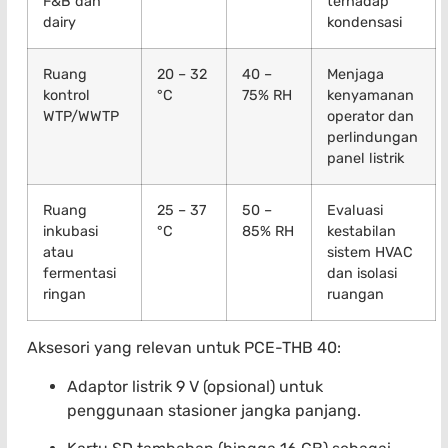
F&B dan
terhadap
dairy
kondensasi
Ruang
20 – 32
40 –
Menjaga
kontrol
°C
75% RH
kenyamanan
WTP/WWTP
operator dan
perlindungan
panel listrik
Ruang
25 – 37
50 –
Evaluasi
inkubasi
°C
85% RH
kestabilan
atau
sistem HVAC
fermentasi
dan isolasi
ringan
ruangan
Aksesori yang relevan untuk PCE-THB 40:
Adaptor listrik 9 V (opsional) untuk
penggunaan stasioner jangka panjang.