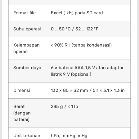
Format file
Excel (.xls) pada SD card
Suhu operasi
0 … 50 °C / 32 … 122 °F
Kelembapan
< 90% RH (tanpa kondensasi)
operasi
Sumber daya
6 × baterai AAA 1,5 V atau adaptor
listrik 9 V (opsional)
Dimensi
132 × 80 × 32 mm / 5,1 × 3,1 × 1,3 in
Berat
285 g / < 1 lb
(dengan
baterai)
Unit tekanan
hPa, mmHg, inHg