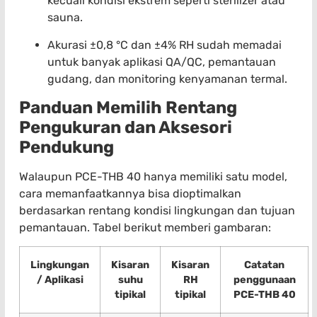
kecuali kondisi ekstrem seperti sterilizer atau
sauna.
Akurasi ±0,8 °C dan ±4% RH sudah memadai
untuk banyak aplikasi QA/QC, pemantauan
gudang, dan monitoring kenyamanan termal.
Panduan Memilih Rentang
Pengukuran dan Aksesori
Pendukung
Walaupun PCE-THB 40 hanya memiliki satu model,
cara memanfaatkannya bisa dioptimalkan
berdasarkan rentang kondisi lingkungan dan tujuan
pemantauan. Tabel berikut memberi gambaran:
Lingkungan
Kisaran
Kisaran
Catatan
/ Aplikasi
suhu
RH
penggunaan
tipikal
tipikal
PCE-THB 40