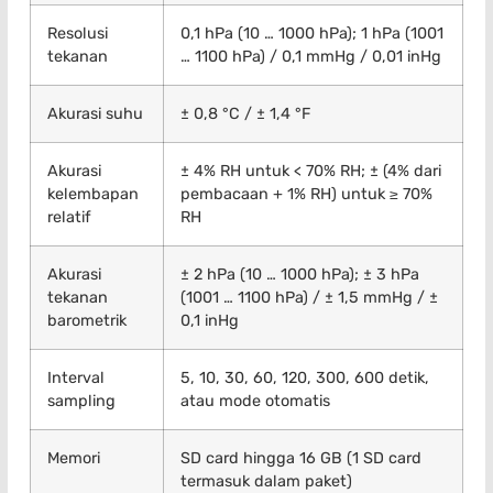
Resolusi
0,1 hPa (10 … 1000 hPa); 1 hPa (1001
tekanan
… 1100 hPa) / 0,1 mmHg / 0,01 inHg
Akurasi suhu
± 0,8 °C / ± 1,4 °F
Akurasi
± 4% RH untuk < 70% RH; ± (4% dari
kelembapan
pembacaan + 1% RH) untuk ≥ 70%
relatif
RH
Akurasi
± 2 hPa (10 … 1000 hPa); ± 3 hPa
tekanan
(1001 … 1100 hPa) / ± 1,5 mmHg / ±
barometrik
0,1 inHg
Interval
5, 10, 30, 60, 120, 300, 600 detik,
sampling
atau mode otomatis
Memori
SD card hingga 16 GB (1 SD card
termasuk dalam paket)