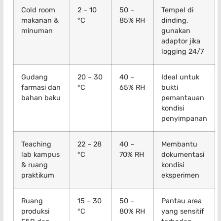
Cold room
2 – 10
50 –
Tempel di
makanan &
°C
85% RH
dinding,
minuman
gunakan
adaptor jika
logging 24/7
Gudang
20 – 30
40 –
Ideal untuk
farmasi dan
°C
65% RH
bukti
bahan baku
pemantauan
kondisi
penyimpanan
Teaching
22 – 28
40 –
Membantu
lab kampus
°C
70% RH
dokumentasi
& ruang
kondisi
praktikum
eksperimen
Ruang
15 – 30
50 –
Pantau area
produksi
°C
80% RH
yang sensitif