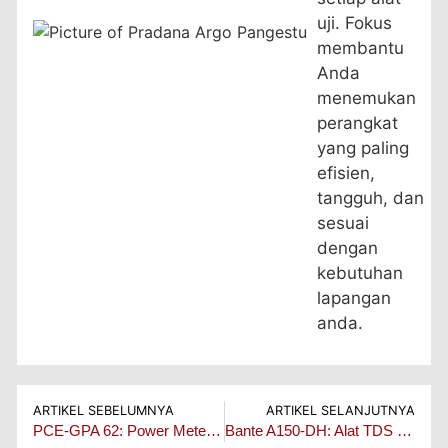
uji. Fokus
membantu
Anda
menemukan
perangkat
yang paling
efisien,
tangguh, dan
sesuai
dengan
kebutuhan
lapangan
anda.
ARTIKEL SEBELUMNYA
ARTIKEL SELANJUTNYA
PCE-GPA 62: Power Meter dengan Analisis Kualitas Daya untuk Teknisi dan Auditor Energi
Bante A150‑DH: Alat TDS Meter Efisien Untuk Proses Produksi