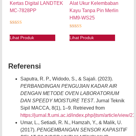
Kertas Digital LANDTEK
Alat Ukur Kelembaban
MC-7828PP
Kayu Tanpa Pin Merlin
HM9-WS25
★★★★★
★★★★★
Lihat Produk
Lihat Produk
Referensi
Saputra, R. P., Widodo, S., & Sajali. (2023).
PERBANDINGAN PENGUJIAN KADAR AIR
DENGAN METODE OVEN LABORATORIUM
DAN SPEEDY MOISTURE TEST
. Jurnal Teknik
Sipil MACCA, 8(1), 1–9. Retrieved from
https://jurnal.ft.umi.ac.id/index.php/jtsm/article/view/2
Umar, L., Setiadi, R. N., Hamzah, Y., & Malik, U.
(2017).
PENGEMBANGAN SENSOR KAPASITIF