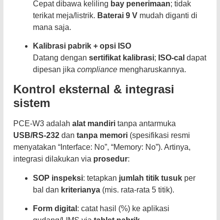
Cepat dibawa keliling
bay penerimaan
; tidak
terikat meja/listrik.
Baterai 9 V
mudah diganti di
mana saja.
Kalibrasi pabrik + opsi ISO
Datang dengan
sertifikat kalibrasi
;
ISO-cal
dapat
dipesan jika
compliance
mengharuskannya.
Kontrol eksternal & integrasi
sistem
PCE-W3 adalah
alat mandiri
tanpa antarmuka
USB/RS-232
dan
tanpa memori
(spesifikasi resmi
menyatakan “Interface: No”, “Memory: No”). Artinya,
integrasi dilakukan via
prosedur
:
SOP inspeksi
: tetapkan
jumlah titik tusuk
per
bal dan
kriterianya
(mis. rata-rata 5 titik).
Form digital
: catat hasil (%) ke aplikasi