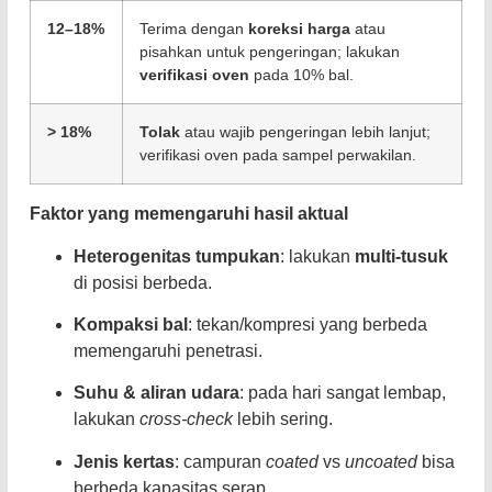
12–18%
Terima dengan
koreksi harga
atau
pisahkan untuk pengeringan; lakukan
verifikasi oven
pada 10% bal.
> 18%
Tolak
atau wajib pengeringan lebih lanjut;
verifikasi oven pada sampel perwakilan.
Faktor yang memengaruhi hasil aktual
Heterogenitas tumpukan
: lakukan
multi-tusuk
di posisi berbeda.
Kompaksi bal
: tekan/kompresi yang berbeda
memengaruhi penetrasi.
Suhu & aliran udara
: pada hari sangat lembap,
lakukan
cross-check
lebih sering.
Jenis kertas
: campuran
coated
vs
uncoated
bisa
berbeda kapasitas serap.