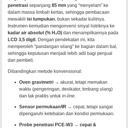
penetrasi
sepanjang
85 mm
yang “menyelam” ke
dalam massa limbah kertas, sehingga pembacaan
mewakili
isi tumpukan
, bukan sekadar kulitnya.
Instrumen kemudian mengonversi sinyal listriknya ke
kadar air absolut (% H₂O)
dan menampilkannya pada
LCD 3,5 digit
. Dengan pendekatan ini, kita
memperoleh “pandangan silang” ke bagian dalam bal,
sehingga keputusan menjadi lebih adil bagi penjual
dan pembeli.
Dibandingkan metode konvensional:
Oven gravimetri
→ akurat, tetapi memakan
waktu (pengeringan, desikator, timbang ulang)
dan tak praktis untuk
in-line
.
Sensor permukaan/IR
→ cepat, tetapi sangat
dipengaruhi ketebalan dan kondisi permukaan.
Probe penetrasi PCE-W3
→
cepat &