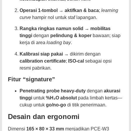
Operasi 1-tombol
→
aktifkan & baca
;
learning
curve
hampir nol untuk staf lapangan.
Rangka ringkas namun solid
→
mobilitas
tinggi
dengan
pelindung & koper
bawaan; siap
kerja di area
loading bay
.
Kalibrasi siap pakai
→ dikirim dengan
calibration certificate
;
ISO-cal
sebagai opsi
resmi pabrikan.
Fitur “signature”
Penetrating probe heavy-duty
dengan
akurasi
tinggi
untuk
%H₂O absolut
pada limbah kertas—
cukup untuk
go/no-go
di titik penerimaan.
Desain dan ergonomi
Dimensi
165 × 80 × 33 mm
menjadikan PCE-W3