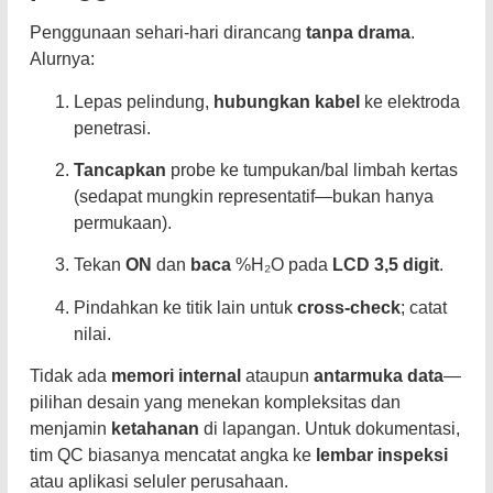
Penggunaan sehari-hari dirancang
tanpa drama
.
Alurnya:
Lepas pelindung,
hubungkan kabel
ke elektroda
penetrasi.
Tancapkan
probe ke tumpukan/bal limbah kertas
(sedapat mungkin representatif—bukan hanya
permukaan).
Tekan
ON
dan
baca
%H₂O pada
LCD 3,5 digit
.
Pindahkan ke titik lain untuk
cross-check
; catat
nilai.
Tidak ada
memori internal
ataupun
antarmuka data
—
pilihan desain yang menekan kompleksitas dan
menjamin
ketahanan
di lapangan. Untuk dokumentasi,
tim QC biasanya mencatat angka ke
lembar inspeksi
atau aplikasi seluler perusahaan.