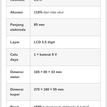
Akurasi
±10%
dari nilai ukur
Panjang
85 mm
elektroda
Layar
LCD 3,5 digit
Catu
1 × baterai 9 V
daya
Dimensi
165 × 80 × 33 mm
meter
Dimensi
270 × 180 × 55 mm
koper
Berat
±680 g
(termasuk elektroda & kabel)