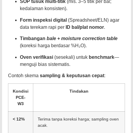
SOP tusuk multi-titik
(mis. 3–5 titik per bal;
kedalaman konsisten).
Form inspeksi digital
(Spreadsheet/ELN) agar
data terekam rapi per
ID bal/plat nomor
.
Timbangan
bale
+
moisture correction table
(koreksi harga berdasar %H₂O).
Oven verifikasi
(sesekali) untuk
benchmark
—
menguji bias sistematis.
Contoh skema
sampling & keputusan cepat
:
Kondisi
Tindakan
PCE-
W3
< 12%
Terima tanpa koreksi harga; sampling oven
acak.