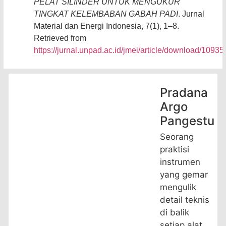
PELAT SILINDER UNTUK MENGUKUR
TINGKAT KELEMBABAN GABAH PADI
. Jurnal
Material dan Energi Indonesia, 7(1), 1–8.
Retrieved from
https://jurnal.unpad.ac.id/jmei/article/download/1093
Pradana
Argo
Pangestu
Seorang
praktisi
instrumen
yang gemar
mengulik
detail teknis
di balik
setiap alat