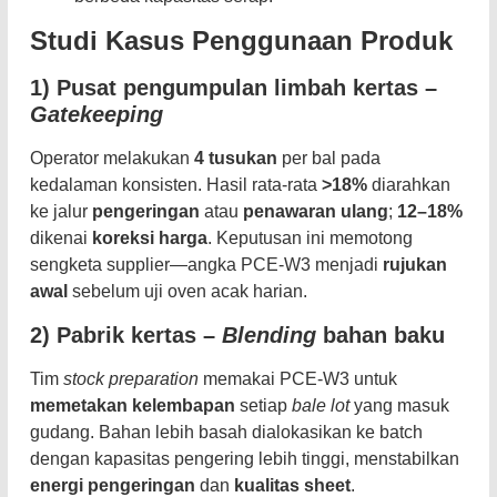
Studi Kasus Penggunaan Produk
1) Pusat pengumpulan limbah kertas –
Gatekeeping
Operator melakukan
4 tusukan
per bal pada
kedalaman konsisten. Hasil rata-rata
>18%
diarahkan
ke jalur
pengeringan
atau
penawaran ulang
;
12–18%
dikenai
koreksi harga
. Keputusan ini memotong
sengketa supplier—angka PCE-W3 menjadi
rujukan
awal
sebelum uji oven acak harian.
2) Pabrik kertas –
Blending
bahan baku
Tim
stock preparation
memakai PCE-W3 untuk
memetakan kelembapan
setiap
bale lot
yang masuk
gudang. Bahan lebih basah dialokasikan ke batch
dengan kapasitas pengering lebih tinggi, menstabilkan
energi pengeringan
dan
kualitas sheet
.