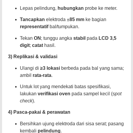
Lepas pelindung,
hubungkan
probe ke meter.
Tancapkan
elektroda ±
85 mm
ke bagian
representatif
bal/tumpukan.
Tekan
ON
; tunggu angka
stabil
pada
LCD 3,5
digit
;
catat
hasil.
3) Replikasi & validasi
Ulangi di
≥3 lokasi
berbeda pada bal yang sama;
ambil
rata-rata
.
Untuk lot yang mendekati batas spesifikasi,
lakukan
verifikasi oven
pada sampel kecil (
spot
check
).
4) Pasca-pakai & perawatan
Bersihkan ujung elektroda dari sisa serat; pasang
kembali
pelindung
.