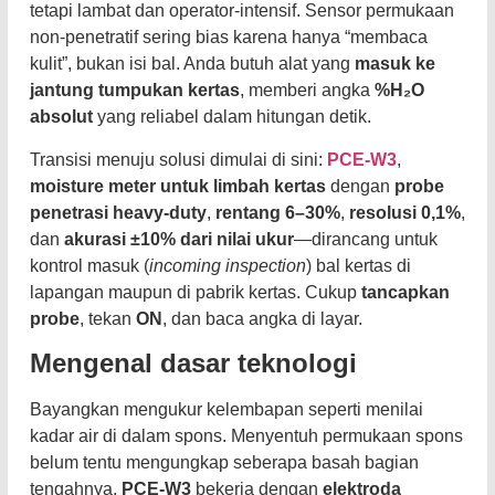
tetapi lambat dan operator-intensif. Sensor permukaan
non-penetratif sering bias karena hanya “membaca
kulit”, bukan isi bal. Anda butuh alat yang
masuk ke
jantung tumpukan kertas
, memberi angka
%H₂O
absolut
yang reliabel dalam hitungan detik.
Transisi menuju solusi dimulai di sini:
PCE-W3
,
moisture meter untuk limbah kertas
dengan
probe
penetrasi heavy-duty
,
rentang 6–30%
,
resolusi 0,1%
,
dan
akurasi ±10% dari nilai ukur
—dirancang untuk
kontrol masuk (
incoming inspection
) bal kertas di
lapangan maupun di pabrik kertas. Cukup
tancapkan
probe
, tekan
ON
, dan baca angka di layar.
Mengenal dasar teknologi
Bayangkan mengukur kelembapan seperti menilai
kadar air di dalam spons. Menyentuh permukaan spons
belum tentu mengungkap seberapa basah bagian
tengahnya.
PCE-W3
bekerja dengan
elektroda