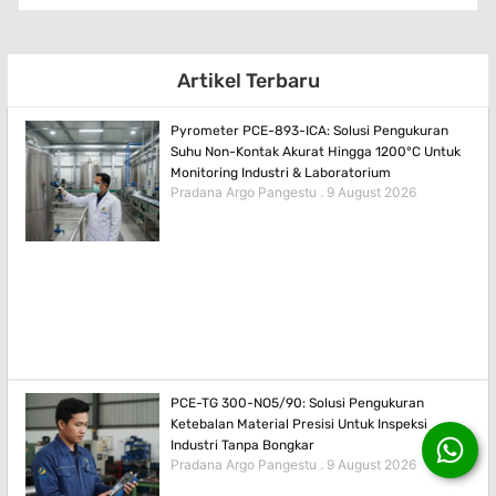
Artikel Terbaru
Pyrometer PCE-893-ICA: Solusi Pengukuran
Suhu Non-Kontak Akurat Hingga 1200°C Untuk
Monitoring Industri & Laboratorium
Pradana Argo Pangestu
9 August 2026
PCE-TG 300-NO5/90: Solusi Pengukuran
Ketebalan Material Presisi Untuk Inspeksi
Industri Tanpa Bongkar
Pradana Argo Pangestu
9 August 2026