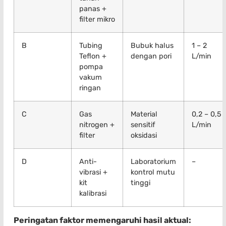
panas +
filter mikro
B
Tubing
Bubuk halus
1 – 2
Teflon +
dengan pori
L/min
pompa
vakum
ringan
C
Gas
Material
0,2 – 0,5
nitrogen +
sensitif
L/min
filter
oksidasi
D
Anti-
Laboratorium
–
vibrasi +
kontrol mutu
kit
tinggi
kalibrasi
Peringatan faktor memengaruhi hasil aktual: