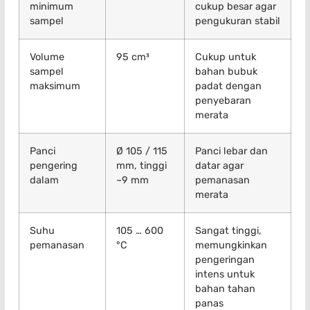
minimum
cukup besar agar
sampel
pengukuran stabil
Volume
95 cm³
Cukup untuk
sampel
bahan bubuk
maksimum
padat dengan
penyebaran
merata
Panci
Ø 105 / 115
Panci lebar dan
pengering
mm, tinggi
datar agar
dalam
~9 mm
pemanasan
merata
Suhu
105 … 600
Sangat tinggi,
pemanasan
°C
memungkinkan
pengeringan
intens untuk
bahan tahan
panas