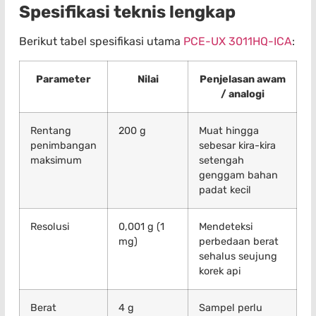
Spesifikasi teknis lengkap
Berikut tabel spesifikasi utama
PCE-UX 3011HQ-ICA
:
Parameter
Nilai
Penjelasan awam
/ analogi
Rentang
200 g
Muat hingga
penimbangan
sebesar kira-kira
maksimum
setengah
genggam bahan
padat kecil
Resolusi
0,001 g (1
Mendeteksi
mg)
perbedaan berat
sehalus seujung
korek api
Berat
4 g
Sampel perlu