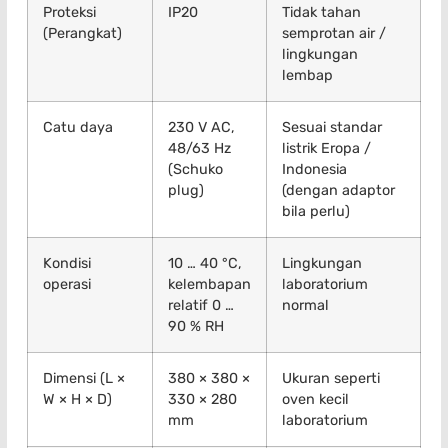
Proteksi
IP20
Tidak tahan
(Perangkat)
semprotan air /
lingkungan
lembap
Catu daya
230 V AC,
Sesuai standar
48/63 Hz
listrik Eropa /
(Schuko
Indonesia
plug)
(dengan adaptor
bila perlu)
Kondisi
10 … 40 °C,
Lingkungan
operasi
kelembapan
laboratorium
relatif 0 …
normal
90 % RH
Dimensi (L ×
380 × 380 ×
Ukuran seperti
W × H × D)
330 × 280
oven kecil
mm
laboratorium