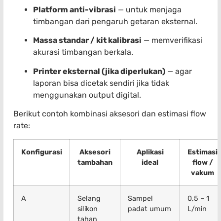
Platform anti-vibrasi
— untuk menjaga
timbangan dari pengaruh getaran eksternal.
Massa standar / kit kalibrasi
— memverifikasi
akurasi timbangan berkala.
Printer eksternal (jika diperlukan)
— agar
laporan bisa dicetak sendiri jika tidak
menggunakan output digital.
Berikut contoh kombinasi aksesori dan estimasi flow
rate:
Konfigurasi
Aksesori
Aplikasi
Estimasi
tambahan
ideal
flow /
vakum
A
Selang
Sampel
0,5 – 1
silikon
padat umum
L/min
tahan