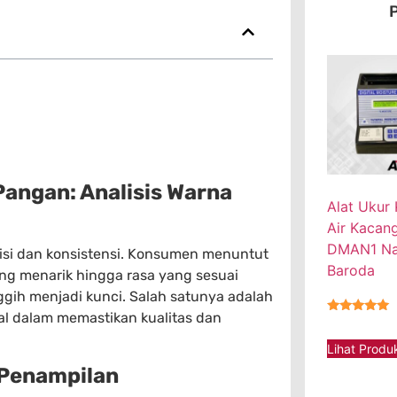
P
angan: Analisis Warna
Alat Ukur
Air Kacan
DMAN1 Na
isi dan konsistensi. Konsumen menuntut
Baroda
yang menarik hingga rasa yang sesuai
gih menjadi kunci. Salah satunya adalah
ial dalam memastikan kualitas dan
★★★★★
Lihat Produ
 Penampilan