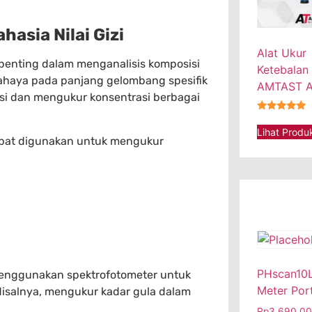
asia Nilai Gizi
Alat Ukur
 penting dalam menganalisis komposisi
Ketebalan
aya pada panjang gelombang spesifik
AMTAST 
si dan mengukur konsentrasi berbagai
★★★★★
Lihat Produ
pat digunakan untuk mengukur
PHscan10L
enggunakan spektrofotometer untuk
Meter Por
Misalnya, mengukur kadar gula dalam
Rp
3.690.0