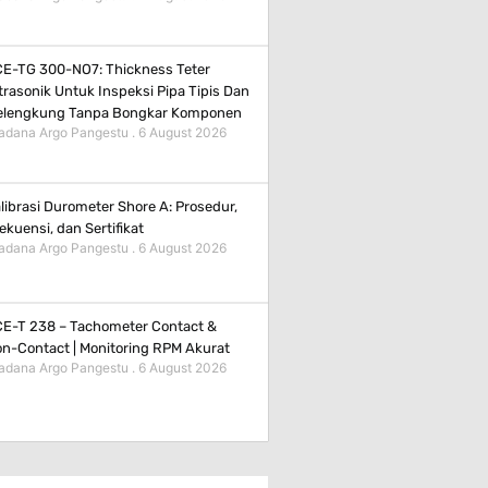
E-TG 300-NO7: Thickness Teter
trasonik Untuk Inspeksi Pipa Tipis Dan
elengkung Tanpa Bongkar Komponen
adana Argo Pangestu
6 August 2026
librasi Durometer Shore A: Prosedur,
ekuensi, dan Sertifikat
adana Argo Pangestu
6 August 2026
E-T 238 – Tachometer Contact &
n-Contact | Monitoring RPM Akurat
adana Argo Pangestu
6 August 2026