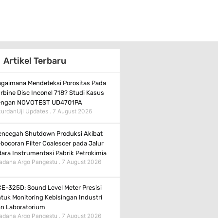
Artikel Terbaru
gaimana Mendeteksi Porositas Pada
rbine Disc Inconel 718? Studi Kasus
engan NOVOTEST UD4701PA
urdanUji Updates
7 August 2026
ncegah Shutdown Produksi Akibat
bocoran Filter Coalescer pada Jalur
ara Instrumentasi Pabrik Petrokimia
adana Argo Pangestu
7 August 2026
E-325D: Sound Level Meter Presisi
tuk Monitoring Kebisingan Industri
n Laboratorium
adana Argo Pangestu
7 August 2026