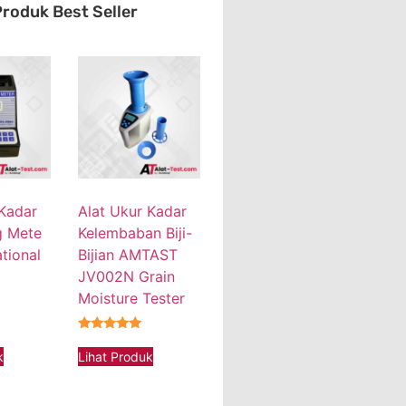
roduk Best Seller
 Kadar
Alat Ukur Kadar
g Mete
Kelembaban Biji-
tional
Bijian AMTAST
JV002N Grain
Moisture Tester
★★★★★
k
Lihat Produk