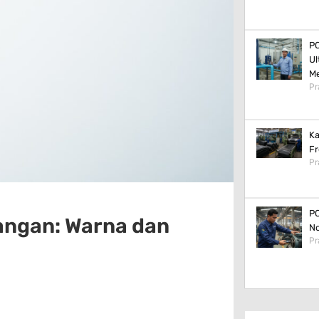
PC
Ul
M
Pr
Ka
Fr
Pr
PC
angan: Warna dan
No
Pr