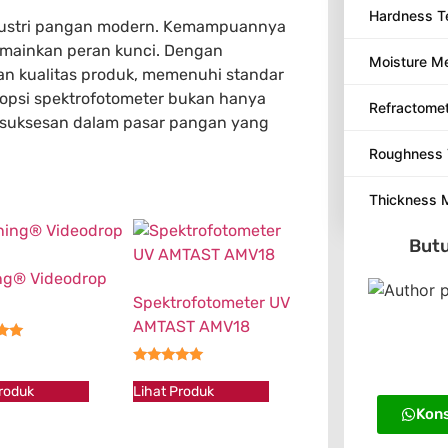
Hardness T
ndustri pangan modern. Kemampuannya
mainkan peran kunci. Dengan
Moisture M
an kualitas produk, memenuhi standar
dopsi spektrofotometer bukan hanya
Refractome
kesuksesan dalam pasar pangan yang
Roughness 
Thickness 
Butu
ng® Videodrop
Spektrofotometer UV
AMTAST AMV18
★★
★★★★★
Produk
Lihat Produk
Kons