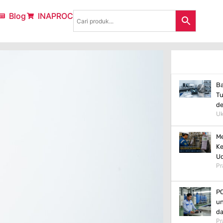
Blog
INAPROC
Ba
Tu
d
Uk
Me
Ke
Ud
Pr
PC
un
da
Pr