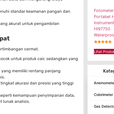
Fotometer
uhi standar keamanan pangan dan
Portabel 
Instrumen
yang akurat untuk pengambilan
HI97750
Waterproo
pat
★★★★★
ertimbangan cermat.
Lihat Produ
cocok untuk produk cair, sedangkan yang
Kate
n yang memiliki rentang panjang
is.
Anemomete
tingkat akurasi dan presisi yang tinggi
Colorimeter
seperti kemampuan penyimpanan data,
lunak analisis.
Gas Detect