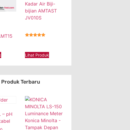
Kadar Air Biji-
bijian AMTAST
JV010S
AMT15
★★★★★
Lihat Produk
k
Produk Terbaru
 – pH
tabel
00