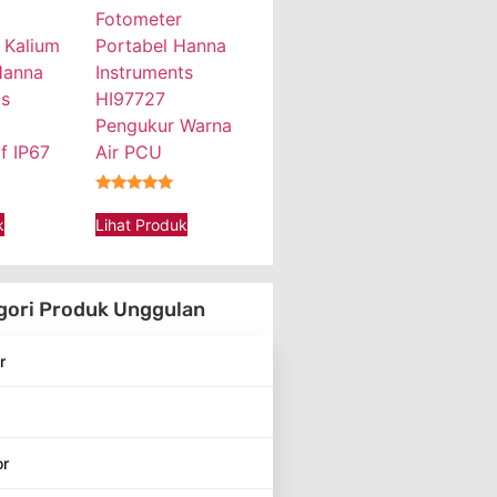
Fotometer
 Kalium
Portabel Hanna
Hanna
Instruments
ts
HI97727
Pengukur Warna
f IP67
Air PCU
★★★★★
k
Lihat Produk
gori Produk Unggulan
r
or