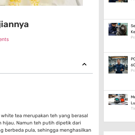
jiannya
Se
Ke
Pr
nts
PC
60
Pr
Me
Lu
Ti
u white tea merupakan teh yang berasal
 hijau. Namun teh putih dipetik dari
g berbeda pula, sehingga menghasilkan