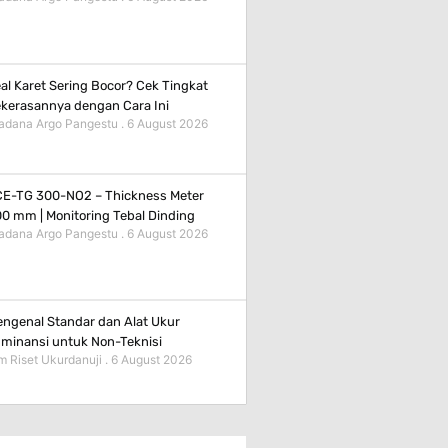
al Karet Sering Bocor? Cek Tingkat
kerasannya dengan Cara Ini
adana Argo Pangestu
6 August 2026
E-TG 300-NO2 – Thickness Meter
0 mm | Monitoring Tebal Dinding
adana Argo Pangestu
6 August 2026
ngenal Standar dan Alat Ukur
minansi untuk Non-Teknisi
m Riset Ukurdanuji
6 August 2026