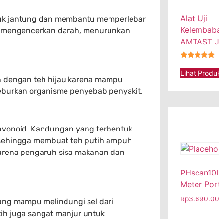
Alat Uji
ntuk jantung dan membantu memperlebar
Kelembaba
pat mengencerkan darah, menurunkan
AMTAST 
★★★★★
Lihat Produ
an dengan teh hijau karena mampu
eburkan organisme penyebab penyakit.
 flavonoid. Kandungan yang terbentuk
4% sehingga membuat teh putih ampuh
karena pengaruh sisa makanan dan
PHscan10L
Meter Por
Rp
3.690.0
yang mampu melindungi sel dari
tih juga sangat manjur untuk