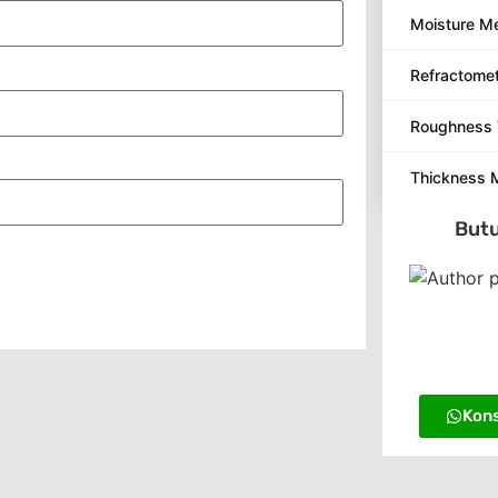
Moisture M
Refractome
Roughness 
Thickness 
Butu
Kons