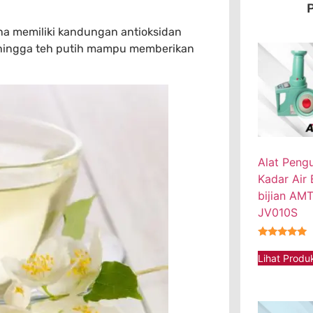
P
a memiliki kandungan antioksidan
 sehingga teh putih mampu memberikan
Alat Peng
Kadar Air B
bijian AM
JV010S
★★★★★
Lihat Produ