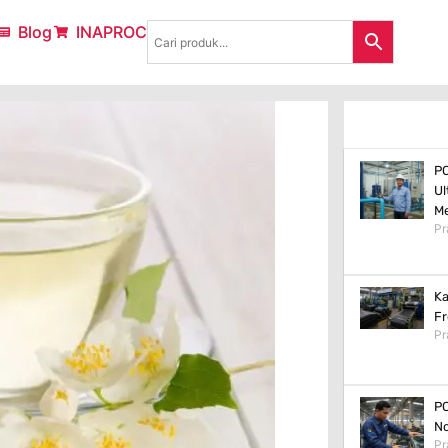
Blog
INAPROC
PC
Ul
M
Pr
Ka
Fr
Pr
PC
No
Pr