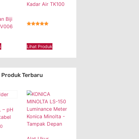
Kadar Air TK100
n Biji
JV006
★★★★★
k
Lihat Produk
Produk Terbaru
 – pH
tabel
00
Alat Ukur