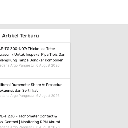
Artikel Terbaru
E-TG 300-NO7: Thickness Teter
trasonik Untuk Inspeksi Pipa Tipis Dan
elengkung Tanpa Bongkar Komponen
adana Argo Pangestu
6 August 2026
librasi Durometer Shore A: Prosedur,
ekuensi, dan Sertifikat
adana Argo Pangestu
6 August 2026
E-T 238 – Tachometer Contact &
n-Contact | Monitoring RPM Akurat
adana Argo Pangestu
6 August 2026