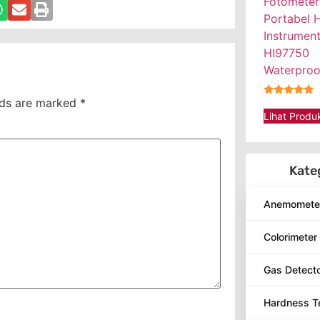
Fotometer
Portabel 
Instrumen
HI97750
Waterproo
lds are marked
*
★★★★★
Lihat Produ
Kate
Anemomete
Colorimeter
Gas Detect
Hardness T