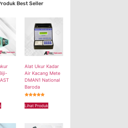
roduk Best Seller
ukur
Alat Ukur Kadar
iji-
Air Kacang Mete
TAST
DMAN1 National
Baroda
★★★★★
k
Lihat Produk