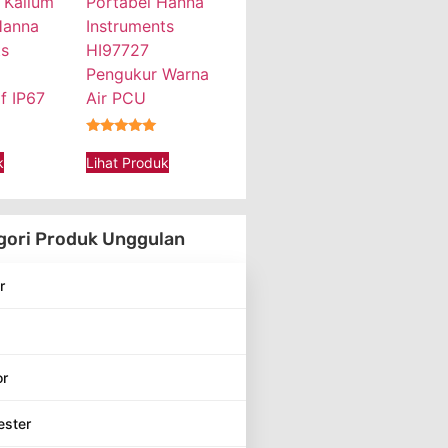
 Kalium
Portabel Hanna
Hanna
Instruments
ts
HI97727
Pengukur Warna
f IP67
Air PCU
★★★★★
k
Lihat Produk
gori Produk Unggulan
r
or
ester