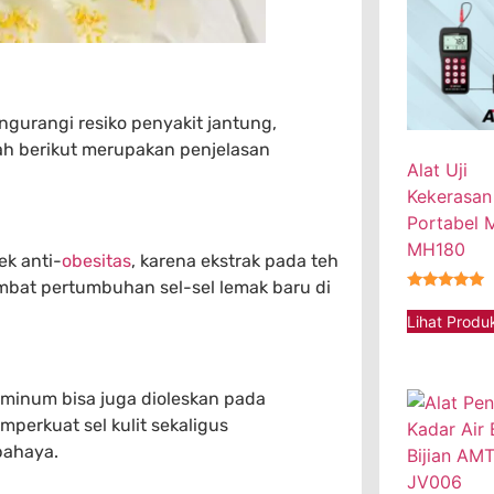
gurangi resiko penyakit jantung,
ah berikut merupakan penjelasan
Alat Uji
Kekerasan
Portabel
MH180
ek anti-
obesitas
, karena ekstrak pada teh
bat pertumbuhan sel-sel lemak baru di
★★★★★
Lihat Produ
diminum bisa juga dioleskan pada
perkuat sel kulit sekaligus
bahaya.