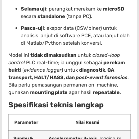
Selama uji
: perangkat merekam ke
microSD
secara
standalone
(tanpa PC).
Pasca-uji
: ekspor data (CSV/biner) untuk
analisis lanjut di software PCE, atau lanjut olah
di Matlab/Python setelah konversi.
Model ini
tidak dimaksudkan
untuk
closed-loop
control
PLC real-time; ia unggul sebagai
perekam
bukti
(
evidence logger
) untuk
diagnostik, QA
transport, HALT/HASS, dan
post-event forensics
.
Bila perlu pemasangan permanen on-machine,
gunakan
mounting plate
agar hasil
repeatable
.
Spesifikasi teknis lengkap
Parameter
Nilai Resmi
Sumbu &
Accelerometer 3-axis
, logging ke