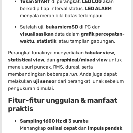
Tekan START
di perangkat;
LED LOG
akan
berkedip tiap interval status,
LED ALARM
menyala merah bila batas terlampaui.
Setelah uji,
buka microSD
di PC dan
visualisasikan
data dalam
grafik percepatan-
waktu
,
statistik
, atau tampilan gabungan.
Perangkat lunaknya menyediakan
tabular view
,
statistical view
, dan
graphical/mixed view
untuk
menelusuri puncak, RMS, durasi, serta
membandingkan beberapa
run
. Anda juga dapat
melakukan
uji sensor
dari perangkat lunak sebelum
pengukuran dimulai.
Fitur-fitur unggulan & manfaat
praktis
Sampling 1600 Hz di 3 sumbu
Menangkap
osilasi cepat
dan
impuls pendek