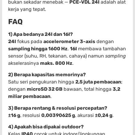
bukan sekadar menebak —
PCE-VDL 24I
adalah alat
kerja yang tepat.
FAQ
1) Apa bedanya 24I dan 16I?
24I
fokus pada
accelerometer 3-axis
dengan
sampling hingga 1600 Hz
.
16I
membawa tambahan
sensor (suhu, RH, tekanan, cahaya) namun
sampling
akselerasinya
maks. 800 Hz
.
2) Berapa kapasitas memorinya?
Satu seri pengukuran hingga
2,5 juta pembacaan
;
dengan
microSD 32 GB
bawaan, total hingga
3,2
miliar pembacaan
.
3) Berapa rentang & resolusi percepatan?
±16 g
, resolusi
0,00390625 g
, akurasi
±0,24 g
.
4) Apakah bisa dipakai outdoor?
Kelas
IP40
cocok untuk indoor/lingkungan