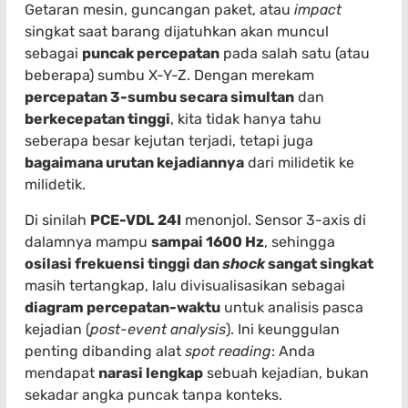
Getaran mesin, guncangan paket, atau
impact
singkat saat barang dijatuhkan akan muncul
sebagai
puncak percepatan
pada salah satu (atau
beberapa) sumbu X-Y-Z. Dengan merekam
percepatan 3-sumbu secara simultan
dan
berkecepatan tinggi
, kita tidak hanya tahu
seberapa besar kejutan terjadi, tetapi juga
bagaimana urutan kejadiannya
dari milidetik ke
milidetik.
Di sinilah
PCE-VDL 24I
menonjol. Sensor 3-axis di
dalamnya mampu
sampai 1600 Hz
, sehingga
osilasi frekuensi tinggi dan
shock
sangat singkat
masih tertangkap, lalu divisualisasikan sebagai
diagram percepatan-waktu
untuk analisis pasca
kejadian (
post-event analysis
). Ini keunggulan
penting dibanding alat
spot reading
: Anda
mendapat
narasi lengkap
sebuah kejadian, bukan
sekadar angka puncak tanpa konteks.