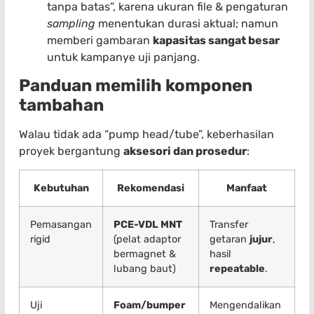
tanpa batas”, karena ukuran file & pengaturan
sampling
menentukan durasi aktual; namun
memberi gambaran
kapasitas sangat besar
untuk kampanye uji panjang.
Panduan memilih komponen
tambahan
Walau tidak ada “pump head/tube”, keberhasilan
proyek bergantung
aksesori dan prosedur
:
Kebutuhan
Rekomendasi
Manfaat
Pemasangan
PCE-VDL MNT
Transfer
rigid
(pelat adaptor
getaran
jujur
,
bermagnet &
hasil
lubang baut)
repeatable
.
Uji
Foam/bumper
Mengendalikan