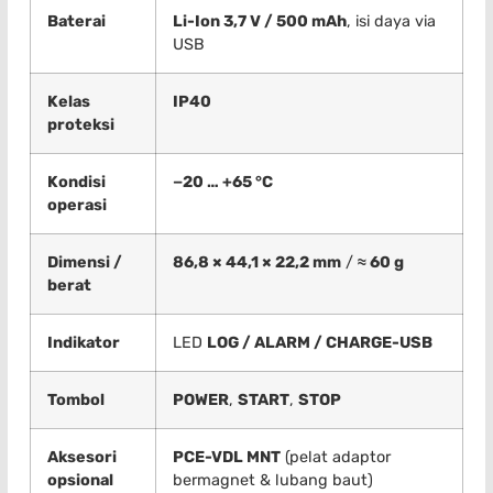
Baterai
Li-Ion 3,7 V / 500 mAh
, isi daya via
USB
Kelas
IP40
proteksi
Kondisi
−20 … +65 °C
operasi
Dimensi /
86,8 × 44,1 × 22,2 mm
/
≈ 60 g
berat
Indikator
LED
LOG / ALARM / CHARGE-USB
Tombol
POWER
,
START
,
STOP
Aksesori
PCE-VDL MNT
(pelat adaptor
opsional
bermagnet & lubang baut)