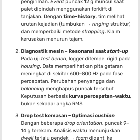
pengiriman.
Event
puncak 12 g muncul saat
palet dipindah menggunakan forklift di
tanjakan. Dengan
time-history
, tim melihat
urutan kejadian (tumbukan →
ringing
struktur)
dan memperbaiki metode
strapping
. Klaim
kerusakan menurun tajam.
Diagnostik mesin – Resonansi saat
start-up
Pada uji
test bench
, logger ditempel rigid pada
housing
. Data memperlihatkan pita getaran
meningkat di sekitar 600–800 Hz pada fase
percepatan. Perubahan penyangga dan
balancing
menghapus puncak tersebut.
Keputusan berbasis
kurva percepatan-waktu
,
bukan sekadar angka RMS.
Drop test kemasan – Optimasi
cushion
Dengan beberapa
drop orientation
, puncak 9–
14 g terekam. Analisis waktu menunjukkan
dwell
terlalu pendek →
foam
diganti ke