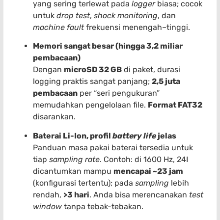
yang sering terlewat pada
logger
biasa; cocok
untuk
drop test
,
shock monitoring
, dan
machine fault
frekuensi menengah–tinggi.
Memori sangat besar (hingga 3,2 miliar
pembacaan)
Dengan
microSD 32 GB
di paket, durasi
logging praktis sangat panjang;
2,5 juta
pembacaan
per “seri pengukuran”
memudahkan pengelolaan file.
Format FAT32
disarankan.
Baterai Li-Ion, profil
battery life
jelas
Panduan masa pakai baterai tersedia untuk
tiap
sampling rate
. Contoh: di 1600 Hz, 24I
dicantumkan mampu
mencapai ~23 jam
(konfigurasi tertentu); pada
sampling
lebih
rendah,
>3 hari
. Anda bisa merencanakan
test
window
tanpa tebak-tebakan.