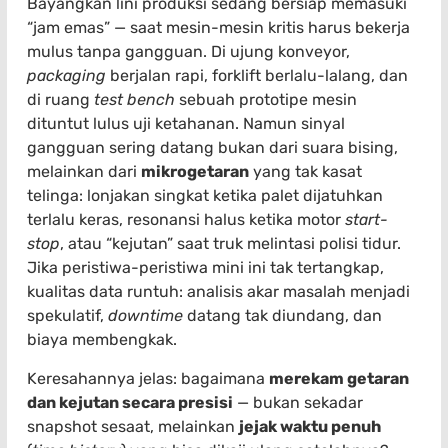
Bayangkan lini produksi sedang bersiap memasuki
“jam emas” — saat mesin-mesin kritis harus bekerja
mulus tanpa gangguan. Di ujung konveyor,
packaging
berjalan rapi, forklift berlalu-lalang, dan
di ruang
test bench
sebuah prototipe mesin
dituntut lulus uji ketahanan. Namun sinyal
gangguan sering datang bukan dari suara bising,
melainkan dari
mikrogetaran
yang tak kasat
telinga: lonjakan singkat ketika palet dijatuhkan
terlalu keras, resonansi halus ketika motor
start-
stop
, atau “kejutan” saat truk melintasi polisi tidur.
Jika peristiwa-peristiwa mini ini tak tertangkap,
kualitas data runtuh: analisis akar masalah menjadi
spekulatif,
downtime
datang tak diundang, dan
biaya membengkak.
Keresahannya jelas: bagaimana
merekam getaran
dan kejutan secara presisi
— bukan sekadar
snapshot sesaat, melainkan
jejak waktu penuh