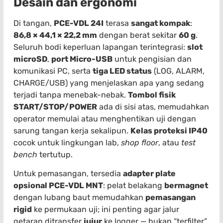
Desain dan ergonomi
Di tangan,
PCE-VDL 24I
terasa
sangat kompak
:
86,8 × 44,1 × 22,2 mm
dengan berat sekitar
60 g
.
Seluruh bodi keperluan lapangan terintegrasi:
slot
microSD
,
port Micro-USB
untuk pengisian dan
komunikasi PC, serta
tiga LED status
(LOG, ALARM,
CHARGE/USB) yang menjelaskan apa yang sedang
terjadi tanpa menebak-nebak.
Tombol fisik
START/STOP/POWER
ada di sisi atas, memudahkan
operator memulai atau menghentikan uji dengan
sarung tangan kerja sekalipun.
Kelas proteksi IP40
cocok untuk lingkungan lab,
shop floor
, atau
test
bench
tertutup.
Untuk pemasangan, tersedia
adapter plate
opsional PCE-VDL MNT
: pelat belakang
bermagnet
dengan lubang baut memudahkan
pemasangan
rigid
ke permukaan uji; ini penting agar jalur
getaran ditransfer
jujur
ke logger — bukan “terfilter”