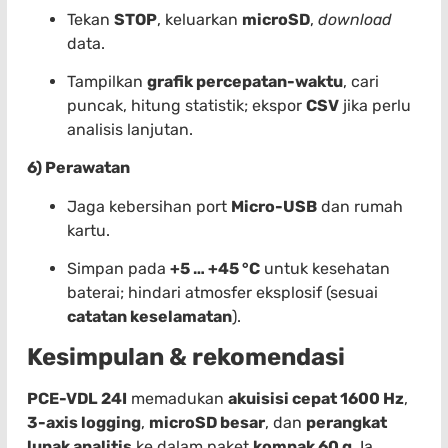
Tekan
STOP
, keluarkan
microSD
,
download
data.
Tampilkan
grafik percepatan-waktu
, cari
puncak, hitung statistik; ekspor
CSV
jika perlu
analisis lanjutan.
6) Perawatan
Jaga kebersihan port
Micro-USB
dan rumah
kartu.
Simpan pada
+5 … +45 °C
untuk kesehatan
baterai; hindari atmosfer eksplosif (sesuai
catatan keselamatan
).
Kesimpulan & rekomendasi
PCE-VDL 24I
memadukan
akuisisi cepat 1600 Hz
,
3-axis logging
,
microSD besar
, dan
perangkat
lunak analitis
ke dalam paket
kompak 60 g
. Ia