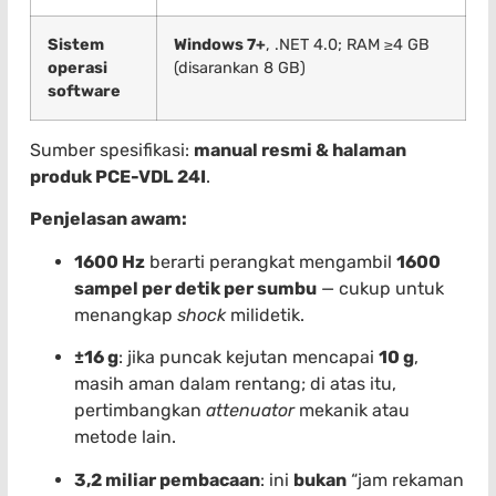
Sistem
Windows 7+
, .NET 4.0; RAM ≥4 GB
operasi
(disarankan 8 GB)
software
Sumber spesifikasi:
manual resmi & halaman
produk PCE-VDL 24I
.
Penjelasan awam:
1600 Hz
berarti perangkat mengambil
1600
sampel per detik per sumbu
— cukup untuk
menangkap
shock
milidetik.
±16 g
: jika puncak kejutan mencapai
10 g
,
masih aman dalam rentang; di atas itu,
pertimbangkan
attenuator
mekanik atau
metode lain.
3,2 miliar pembacaan
: ini
bukan
“jam rekaman