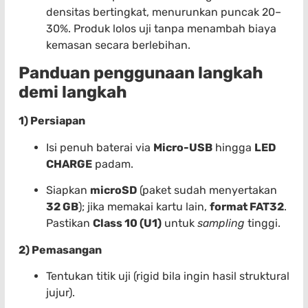
densitas bertingkat, menurunkan puncak 20–
30%. Produk lolos uji tanpa menambah biaya
kemasan secara berlebihan.
Panduan penggunaan langkah
demi langkah
1) Persiapan
Isi penuh baterai via
Micro-USB
hingga
LED
CHARGE
padam.
Siapkan
microSD
(paket sudah menyertakan
32 GB
); jika memakai kartu lain,
format FAT32
.
Pastikan
Class 10 (U1)
untuk
sampling
tinggi.
2) Pemasangan
Tentukan titik uji (rigid bila ingin hasil struktural
jujur).