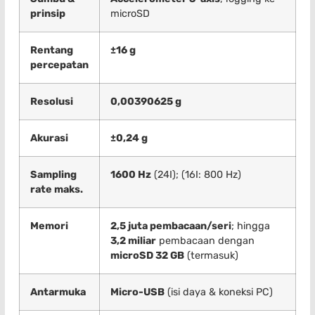
prinsip
microSD
Rentang
±16 g
percepatan
Resolusi
0,00390625 g
Akurasi
±0,24 g
Sampling
1600 Hz
(24I); (16I: 800 Hz)
rate maks.
Memori
2,5 juta pembacaan/seri
; hingga
3,2 miliar
pembacaan dengan
microSD 32 GB
(termasuk)
Antarmuka
Micro-USB
(isi daya & koneksi PC)