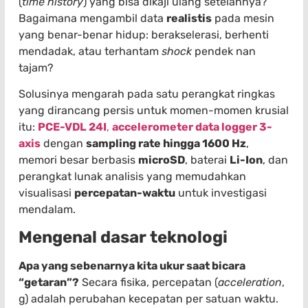
(
time history
) yang bisa dikaji ulang setelahnya?
Bagaimana mengambil data
realistis
pada mesin
yang benar-benar hidup: berakselerasi, berhenti
mendadak, atau terhantam
shock
pendek nan
tajam?
Solusinya mengarah pada satu perangkat ringkas
yang dirancang persis untuk momen-momen krusial
itu:
PCE-VDL 24I
,
accelerometer data logger 3-
axis
dengan
sampling rate hingga 1600 Hz
,
memori besar berbasis
microSD
, baterai
Li-Ion
, dan
perangkat lunak analisis yang memudahkan
visualisasi
percepatan-waktu
untuk investigasi
mendalam.
Mengenal dasar teknologi
Apa yang sebenarnya kita ukur saat bicara
“getaran”?
Secara fisika, percepatan (
acceleration
,
g) adalah perubahan kecepatan per satuan waktu.