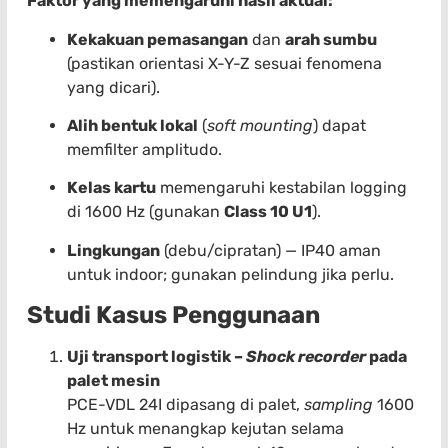
Faktor yang memengaruhi hasil aktual:
Kekakuan pemasangan
dan
arah sumbu
(pastikan orientasi X-Y-Z sesuai fenomena
yang dicari).
Alih bentuk lokal
(
soft mounting
) dapat
memfilter amplitudo.
Kelas kartu
memengaruhi kestabilan logging
di 1600 Hz (gunakan
Class 10 U1
).
Lingkungan
(debu/cipratan) — IP40 aman
untuk indoor; gunakan pelindung jika perlu.
Studi Kasus Penggunaan
Uji transport logistik –
Shock recorder
pada
palet mesin
PCE-VDL 24I dipasang di palet,
sampling
1600
Hz untuk menangkap kejutan selama