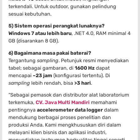
terkendali. Untuk outdoor, gunakan pelindung
sesuai kebutuhan.
5) Sistem operasi perangkat lunaknya?
Windows 7 atau lebih baru
, .NET 4.0, RAM minimal 4
GB (disarankan 8 GB).
6) Bagaimana masa pakai baterai?
Tergantung
sampling
. Petunjuk resmi menyediakan
tabel; sebagai gambaran, di
1600 Hz
dapat
mencapai
~23 jam
(konfigurasi tertentu). Di
sampling
lebih rendah, bisa
>3 hari
.
“Sebagai pemasok dan distributor alat laboratorium
terkemuka,
CV. Java Multi Mandiri
memahami
pentingnya
accelerometer data logger
dalam
mendukung berbagai proses penelitian dan
produksi Anda. Kami mengkhususkan diri dalam
melayani klien bisnis dan aplikasi industri,
menyediakan instrumen berkualitas tinggi seperti