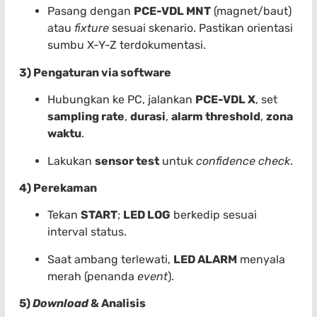
Pasang dengan
PCE-VDL MNT
(magnet/baut)
atau
fixture
sesuai skenario. Pastikan orientasi
sumbu X-Y-Z terdokumentasi.
3) Pengaturan via software
Hubungkan ke PC, jalankan
PCE-VDL X
, set
sampling rate
,
durasi
,
alarm threshold
,
zona
waktu
.
Lakukan
sensor test
untuk
confidence check
.
4) Perekaman
Tekan
START
;
LED LOG
berkedip sesuai
interval status.
Saat ambang terlewati,
LED ALARM
menyala
merah (penanda
event
).
5)
Download
& Analisis