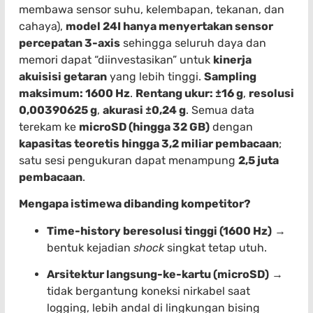
membawa sensor suhu, kelembapan, tekanan, dan
cahaya),
model 24I hanya menyertakan sensor
percepatan 3-axis
sehingga seluruh daya dan
memori dapat “diinvestasikan” untuk
kinerja
akuisisi getaran
yang lebih tinggi.
Sampling
maksimum: 1600 Hz
.
Rentang ukur: ±16 g
,
resolusi
0,00390625 g
,
akurasi ±0,24 g
. Semua data
terekam ke
microSD (hingga 32 GB)
dengan
kapasitas teoretis hingga 3,2 miliar pembacaan
;
satu sesi pengukuran dapat menampung
2,5 juta
pembacaan
.
Mengapa istimewa dibanding kompetitor?
Time-history beresolusi tinggi (1600 Hz)
→
bentuk kejadian
shock
singkat tetap utuh.
Arsitektur langsung-ke-kartu (microSD)
→
tidak bergantung koneksi nirkabel saat
logging, lebih andal di lingkungan bising