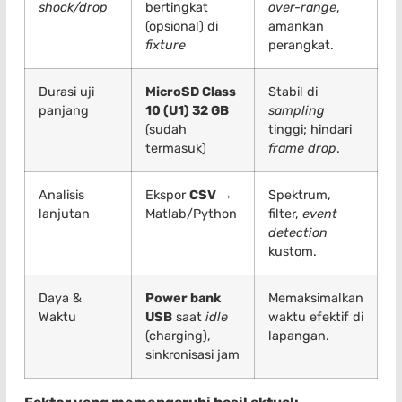
shock/drop
bertingkat
over-range
,
(opsional) di
amankan
fixture
perangkat.
Durasi uji
MicroSD Class
Stabil di
panjang
10 (U1) 32 GB
sampling
(sudah
tinggi; hindari
termasuk)
frame drop
.
Analisis
Ekspor
CSV
→
Spektrum,
lanjutan
Matlab/Python
filter,
event
detection
kustom.
Daya &
Power bank
Memaksimalkan
Waktu
USB
saat
idle
waktu efektif di
(charging),
lapangan.
sinkronisasi jam