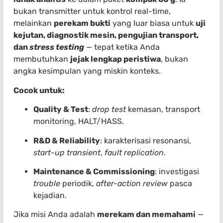
bukan transmitter untuk kontrol real-time,
melainkan
perekam bukti
yang luar biasa untuk
uji
kejutan, diagnostik mesin, pengujian transport,
dan
stress testing
— tepat ketika Anda
membutuhkan
jejak lengkap peristiwa
, bukan
angka kesimpulan yang miskin konteks.
Cocok untuk:
Quality & Test
:
drop test
kemasan, transport
monitoring, HALT/HASS.
R&D & Reliability
: karakterisasi resonansi,
start-up transient
,
fault replication
.
Maintenance & Commissioning
: investigasi
trouble
periodik,
after-action review
pasca
kejadian.
Jika misi Anda adalah
merekam dan memahami
—