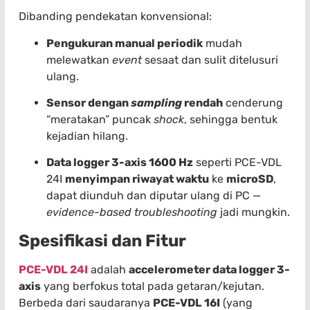
Dibanding pendekatan konvensional:
Pengukuran manual periodik
mudah
melewatkan
event
sesaat dan sulit ditelusuri
ulang.
Sensor dengan
sampling
rendah
cenderung
“meratakan” puncak
shock
, sehingga bentuk
kejadian hilang.
Data logger 3-axis 1600 Hz
seperti PCE-VDL
24I
menyimpan riwayat waktu
ke
microSD
,
dapat diunduh dan diputar ulang di PC —
evidence-based troubleshooting
jadi mungkin.
Spesifikasi dan Fitur
PCE-VDL 24I
adalah
accelerometer data logger 3-
axis
yang berfokus total pada getaran/kejutan.
Berbeda dari saudaranya
PCE-VDL 16I
(yang