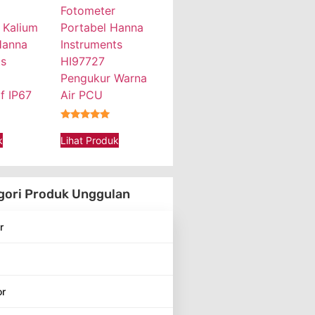
Fotometer
 Kalium
Portabel Hanna
Hanna
Instruments
ts
HI97727
Pengukur Warna
f IP67
Air PCU
★★★★★
k
Lihat Produk
gori Produk Unggulan
r
or