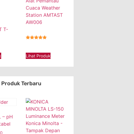
Alat Pemantau
Cuaca Weather
Station AMTAST
AW006
 T-
★★★★★
k
Lihat Produk
Produk Terbaru
 – pH
tabel
00