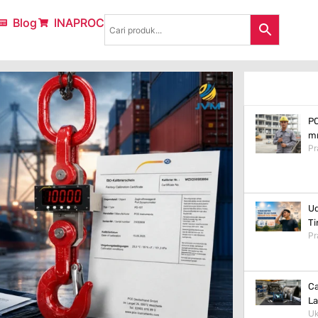
Blog
INAPROC
PC
mm
Pr
Ud
Ti
Pr
Ca
La
Uk