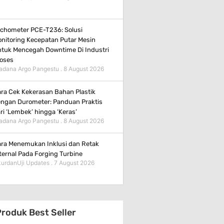
chometer PCE-T236: Solusi
nitoring Kecepatan Putar Mesin
tuk Mencegah Downtime Di Industri
oses
adana Argo Pangestu
8 August 2026
ra Cek Kekerasan Bahan Plastik
ngan Durometer: Panduan Praktis
ri ‘Lembek’ hingga ‘Keras’
adana Argo Pangestu
8 August 2026
ra Menemukan Inklusi dan Retak
ternal Pada Forging Turbine
urdanUji Updates
7 August 2026
roduk Best Seller