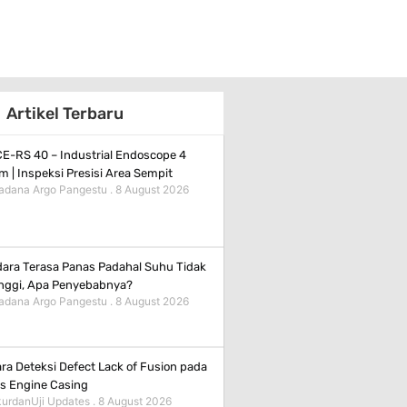
Artikel Terbaru
E-RS 40 – Industrial Endoscope 4
 | Inspeksi Presisi Area Sempit
adana Argo Pangestu
8 August 2026
ara Terasa Panas Padahal Suhu Tidak
nggi, Apa Penyebabnya?
adana Argo Pangestu
8 August 2026
ra Deteksi Defect Lack of Fusion pada
s Engine Casing
urdanUji Updates
8 August 2026