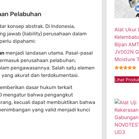
aan Pelabuhan
r konsep abstrak. Di Indonesia,
Alat Ukur
g jawab (liability) perusahaan dalam
Kelembaban
perlu dipahami:
Bijian AM
JV002N G
an
menjadi landasan utama. Pasal-pasal
Moisture T
termasuk perusahaan pelabuhan,
alam pengawasannya. Salah satu elemen
★★★★★
 yang akurat dan terdokumentasi.
Lihat Produ
emberikan dasar hukum terkait
HD mengatur bahwa pengangkut
arang, kecuali dapat membuktikan bahwa
ta penimbangan yang valid menjadi kunci