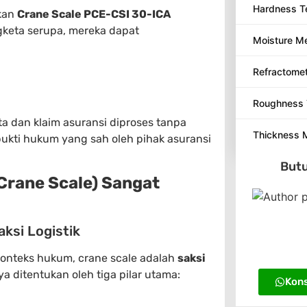
Hardness T
kan
Crane Scale PCE-CSI 30-ICA
ngketa serupa, mereka dapat
Moisture M
Refractome
Roughness 
 dan klaim asuransi diproses tanpa
Thickness 
ukti hukum yang sah oleh pihak asuransi
Butu
(Crane Scale) Sangat
aksi Logistik
konteks hukum, crane scale adalah
saksi
ya ditentukan oleh tiga pilar utama:
Kons