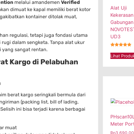
ention
melalui amandemen
Verified
Alat Uji
kan dimuat ke kapal memiliki berat kotor
Kekerasan
gakibatkan kontainer ditolak muat,
Gabungan
NOVOTEST
an regulasi, tetapi juga fondasi utama
UD3
rugi dalam sengketa. Tanpa alat ukur
i yang sangat rentan.
★★★★★
Lihat Produ
at Kargo di Pelabuhan
n
aim berat kargo seringkali bermula dari
riman (packing list, bill of lading,
elisih ini bisa terjadi karena berbagai
PHscan10L
Meter Por
ar muat
Rp
3.690.0