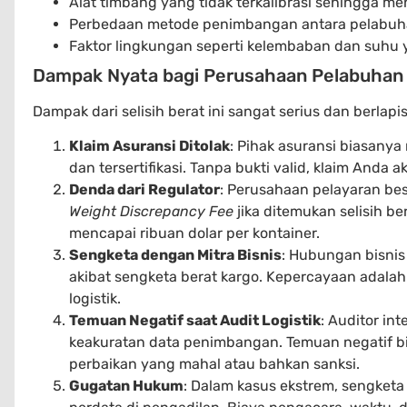
Alat timbang yang tidak terkalibrasi sehingga me
Perbedaan metode penimbangan antara pelabuha
Faktor lingkungan seperti kelembaban dan suhu 
Dampak Nyata bagi Perusahaan Pelabuhan
Dampak dari selisih berat ini sangat serius dan berlapis
Klaim Asuransi Ditolak
: Pihak asuransi biasanya
dan tersertifikasi. Tanpa bukti valid, klaim Anda
Denda dari Regulator
: Perusahaan pelayaran be
Weight Discrepancy Fee
jika ditemukan selisih ber
mencapai ribuan dolar per kontainer.
Sengketa dengan Mitra Bisnis
: Hubungan bisnis 
akibat sengketa berat kargo. Kepercayaan adalah 
logistik.
Temuan Negatif saat Audit Logistik
: Auditor in
keakuratan data penimbangan. Temuan negatif b
perbaikan yang mahal atau bahkan sanksi.
Gugatan Hukum
: Dalam kasus ekstrem, sengketa