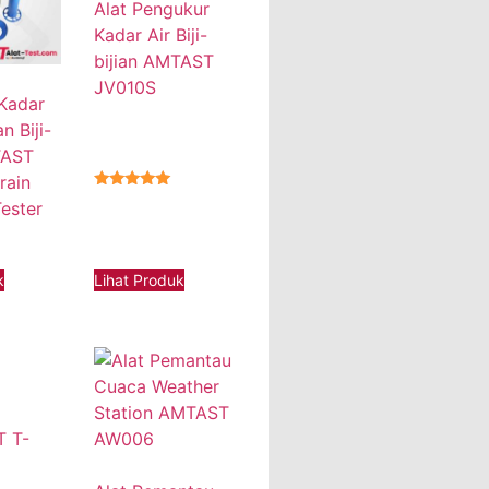
Alat Pengukur
Kadar Air Biji-
bijian AMTAST
JV010S
 Kadar
 Biji-
TAST
rain
★★★★★
ester
Lihat Produk
k