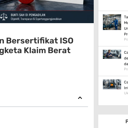
Ta
Mo
Un
Pr
on Bersertifikat ISO
Pr
gketa Klaim Berat
Ca
de
da
Pr
Ca
In
Uk
P