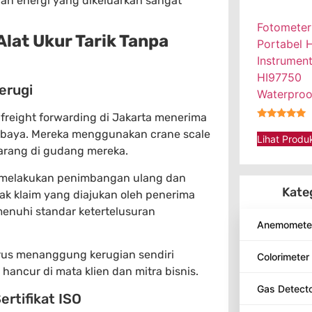
dan energi yang dikeluarkan sangat
Fotometer
lat Ukur Tarik Tanpa
Portabel 
Instrumen
HI97750
erugi
Waterproo
 freight forwarding di Jakarta menerima
★★★★★
rabaya. Mereka menggunakan crane scale
Lihat Produ
barang di gudang mereka.
ma melakukan penimbangan ulang dan
Kate
ak klaim yang diajukan oleh penerima
enuhi standar ketertelusuran
Anemomete
arus menanggung kerugian sendiri
Colorimeter
 hancur di mata klien dan mitra bisnis.
Gas Detect
rtifikat ISO