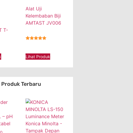
Alat Uji
Kelembaban Biji
AMTAST JV006
 T-
★★★★★
k
Lihat Produk
Produk Terbaru
 – pH
tabel
00