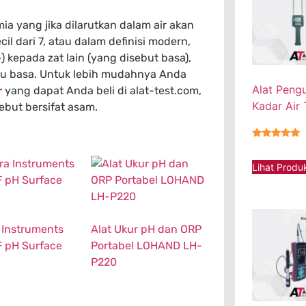
a yang jika dilarutkan dalam air akan
l dari 7, atau dalam definisi modern,
 kepada zat lain (yang disebut basa),
tu basa. Untuk lebih mudahnya Anda
Alat Peng
r
yang dapat Anda beli di alat-test.com,
Kadar Air
ebut bersifat asam.
★★★★★
Lihat Produ
 Instruments
Alat Ukur pH dan ORP
 pH Surface
Portabel LOHAND LH-
P220