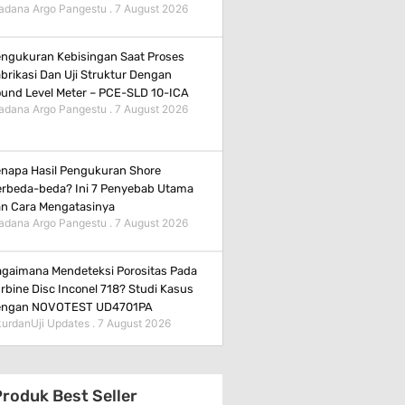
adana Argo Pangestu
7 August 2026
ngukuran Kebisingan Saat Proses
brikasi Dan Uji Struktur Dengan
und Level Meter – PCE-SLD 10-ICA
adana Argo Pangestu
7 August 2026
napa Hasil Pengukuran Shore
rbeda-beda? Ini 7 Penyebab Utama
n Cara Mengatasinya
adana Argo Pangestu
7 August 2026
gaimana Mendeteksi Porositas Pada
rbine Disc Inconel 718? Studi Kasus
engan NOVOTEST UD4701PA
urdanUji Updates
7 August 2026
roduk Best Seller