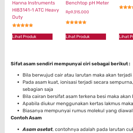
Hanna Instruments
Benchtop pH Meter
HI83141-1 ATC Heavy
Rp
9.315.000
★★★
Duty
★★★★★
★★★★★
Lihat 
Lihat Produk
Lihat Produk
Sifat asam sendiri mempunyai ciri sebagai berikut :
Bila berwujud cair atau larutan maka akan terjadi
Pada asam kuat, ionisasi terjadi secara sempur
sebagian saja
Bila cairan bersifat asam terkena besi maka akan b
Apabila diukur menggunakan kertas lakmus maka
Biasanya mempunyai rumus molekul yang diawali
Contoh Asam
Asam asetat
, contohnya adalah pada larutan cu