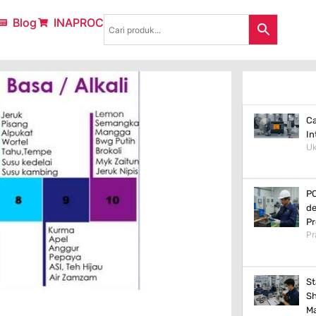
Blog
INAPROC
Ca
In
Uk
PC
de
Pr
Pr
St
Sh
Ma