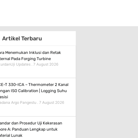
Artikel Terbaru
ra Menemukan Inklusi dan Retak
ternal Pada Forging Turbine
urdanUji Updates
7 August 2026
E-T 330-ICA – Thermometer 2 Kanal
ngan ISO Calibration | Logging Suhu
esisi
adana Argo Pangestu
7 August 2026
andar dan Prosedur Uji Kekerasan
ore A: Panduan Lengkap untuk
terial Lunak