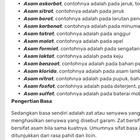
Asam askorbat
, contohnya adalah pada jeruk, t
Asam sitrat
, contohnya adalah pada jeruk
Asam borat
, contohnya adalah pada larutan pe
Asam karbonat
, contohnya adalah pada minuma
Asam tatrat
, contohnya adalah pada anggur
Asam malat
, contohnya adalah pada apel
Asam formiat
, contohnya adalah pada sengatan
Asam laktat
, contohnya adalah pada keju
Asam benzoat
, contohnya adalah pada bahan 
Asam klorida
, contohnya adalah pada asam lamb
Asam nitrat
, contohnya adalah pada pupuk, bah
Asam fosfat
, contohnya adalah pada deterjent,
Asam sulfat
, contohnya adalah pada baterai mob
Pengertian Basa
Sedangkan basa sendiri adalah zat atau senyawa ya
menghasilkan senyawa yang disebut garam. Zat bersif
bersifat asam bila sama kuatnya. Umumnya sifat basa a
ditunjukkan dari rasa pahit dan licin.