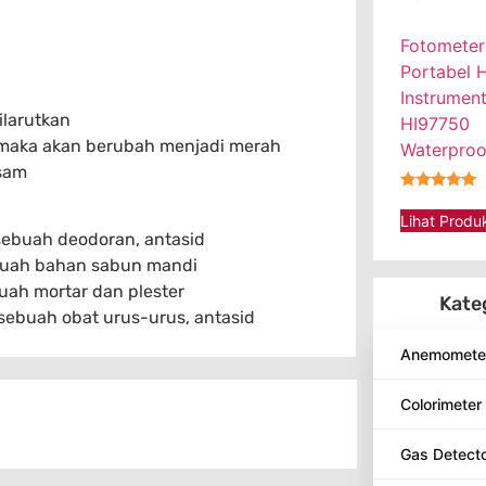
Fotometer
Portabel 
Instrumen
ilarutkan
HI97750
 maka akan berubah menjadi merah
Waterproo
sam
★★★★★
Lihat Produ
sebuah deodoran, antasid
buah bahan sabun mandi
uah mortar dan plester
Kate
sebuah obat urus-urus, antasid
Anemomete
Colorimeter
Gas Detect