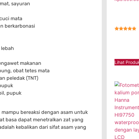
omat, sayuran
ncuci mata
n berkarbonasi
★★★★★
 lebah
Lihat Produ
pengawet makanan
ung, obat tetes mata
an peledak (TNT)
 pupuk
il, pupuk
ng mampu bereaksi dengan asam untuk
at basa dapat menetralkan zat yang
dalah kebalikan dari sifat asam yang