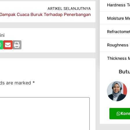
Hardness T
ARTIKEL SELANJUTNYA
Dampak Cuaca Buruk Terhadap Penerbangan
Moisture M
Refractome
ini
Roughness 
Thickness 
Butu
lds are marked
*
Kons