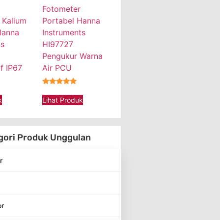
Fotometer
 Kalium
Portabel Hanna
Hanna
Instruments
ts
HI97727
Pengukur Warna
f IP67
Air PCU
★★★★★
k
Lihat Produk
gori Produk Unggulan
r
or