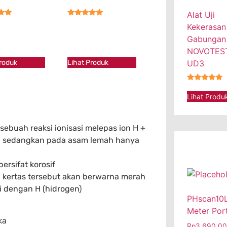
Alat Uji
★★
★★★★★
Kekerasan
Gabungan
NOVOTEST
Produk
Lihat Produk
UD3
★★★★★
Lihat Produ
 sebuah reaksi ionisasi melepas ion H +
na, sedangkan pada asam lemah hanya
ersifat korosif
 kertas tersebut akan berwarna merah
 dengan H (hidrogen)
PHscan10L
Meter Por
ka
Rp
3.690.0