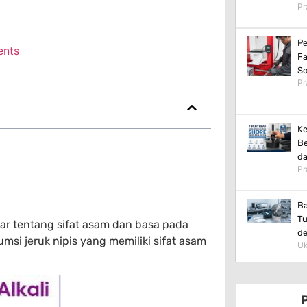
Pr
Pe
nts
Fa
So
Pr
Ke
Be
da
Pr
Ba
Tu
r tentang sifat asam dan basa pada
d
i jeruk nipis yang memiliki sifat asam
Uk
P