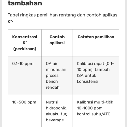
tambahan
Tabel ringkas pemilihan rentang dan contoh aplikasi
K⁺:
Konsentrasi
Contoh
Catatan pemilihan
K⁺
aplikasi
(perkiraan)
0.1–10 ppm
QA air
Kalibrasi rapat (0.1–
minum, air
10 ppm), tambah
proses
ISA untuk
berion
konsistensi
rendah
10–500 ppm
Nutrisi
Kalibrasi multi-titik
hidroponik,
10–1000 ppm,
akuakultur,
kontrol suhu/ATC
beverage