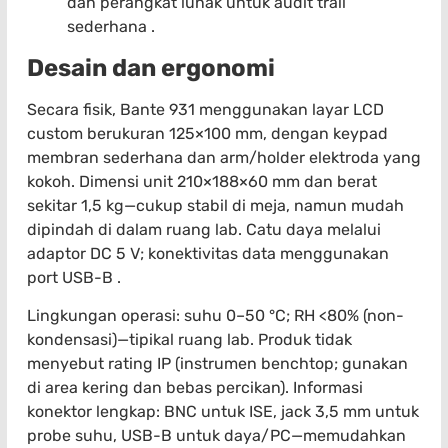
dan perangkat lunak untuk audit trail
sederhana .
Desain dan ergonomi
Secara fisik, Bante 931 menggunakan layar LCD
custom berukuran 125×100 mm, dengan keypad
membran sederhana dan arm/holder elektroda yang
kokoh. Dimensi unit 210×188×60 mm dan berat
sekitar 1,5 kg—cukup stabil di meja, namun mudah
dipindah di dalam ruang lab. Catu daya melalui
adaptor DC 5 V; konektivitas data menggunakan
port USB-B .
Lingkungan operasi: suhu 0–50 °C; RH <80% (non-
kondensasi)—tipikal ruang lab. Produk tidak
menyebut rating IP (instrumen benchtop; gunakan
di area kering dan bebas percikan). Informasi
konektor lengkap: BNC untuk ISE, jack 3,5 mm untuk
probe suhu, USB-B untuk daya/PC—memudahkan