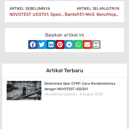
ARTIKEL SEBELUMNYA
ARTIKEL SELANJUTNYA
NOVOTEST UD3701: Spesifikasi Ultrasonic Flaw Detector untuk NDT
Bante931-NH3: Benchtop Ion Meter Amonia Untuk Air
Bagikan artikel ini
Artikel Terbaru
Delaminasi Spar CFRP: Cara Mendeteksinya
dengan NOVOTEST UD2301
UkurdanUji Updates
8 August 2026