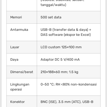
tanggal/waktu)
Memori
500 set data
Antarmuka
USB-B (transfer data & daya) +
DAS software (ekspor ke Excel)
Layar
LCD custom 125×100 mm
Daya
Adaptor DC 5 V/400 mA
Dimensi/berat
210×188×60 mm; 1.5 kg
Lingkungan
0–50 °C; RH <80% non-kondensasi
operasi
Konektor
BNC (ISE), 3.5 mm (ATC), USB-B