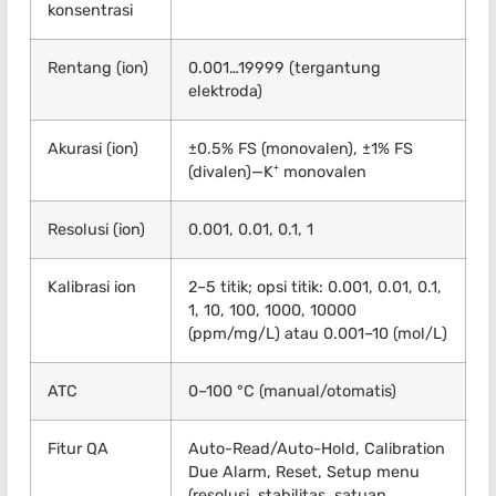
konsentrasi
Rentang (ion)
0.001…19999 (tergantung
elektroda)
Akurasi (ion)
±0.5% FS (monovalen), ±1% FS
(divalen)—K⁺ monovalen
Resolusi (ion)
0.001, 0.01, 0.1, 1
Kalibrasi ion
2–5 titik; opsi titik: 0.001, 0.01, 0.1,
1, 10, 100, 1000, 10000
(ppm/mg/L) atau 0.001–10 (mol/L)
ATC
0–100 °C (manual/otomatis)
Fitur QA
Auto-Read/Auto-Hold, Calibration
Due Alarm, Reset, Setup menu
(resolusi, stabilitas, satuan,