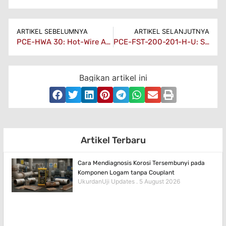
ARTIKEL SEBELUMNYA
ARTIKEL SELANJUTNYA
PCE-HWA 30: Hot-Wire Anemometer Portabel Untuk Audit HVAC & Proses
PCE-FST-200-201-H-U: Sensor Angin 0–10V Untuk Proses
Bagikan artikel ini
Artikel Terbaru
Cara Mendiagnosis Korosi Tersembunyi pada
Komponen Logam tanpa Couplant
UkurdanUji Updates
5 August 2026