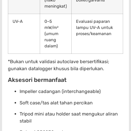
(risiko
boiler/galvanis
meningkat)
UV-A
0–5
Evaluasi paparan
mW/m²
lampu UV-A untuk
(umum
proses/keamanan
ruang
dalam)
*Bukan untuk validasi autoclave bersertifikasi;
gunakan datalogger khusus bila diperlukan.
Aksesori bermanfaat
Impeller cadangan (interchangeable)
Soft case/tas alat tahan percikan
Tripod mini atau holder saat mengukur aliran
stabil