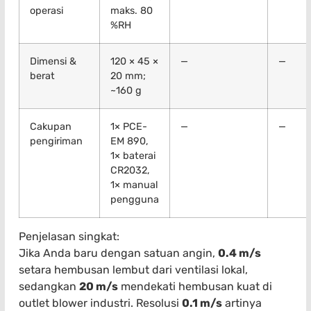
operasi
maks. 80
%RH
Dimensi &
120 × 45 ×
—
—
berat
20 mm;
~160 g
Cakupan
1× PCE-
—
—
pengiriman
EM 890,
1× baterai
CR2032,
1× manual
pengguna
Penjelasan singkat:
Jika Anda baru dengan satuan angin,
0.4 m/s
setara hembusan lembut dari ventilasi lokal,
sedangkan
20 m/s
mendekati hembusan kuat di
outlet blower industri. Resolusi
0.1 m/s
artinya