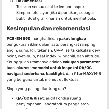
Dokumentasi
Tuliskan semua nilai ke lembar inspeksi.
Simpan foto layar (jika diperlukan) sebagai
bukti. Buat grafik harian untuk melihat pola.
Kesimpulan dan rekomendasi
PCE-EM 890
menghadirkan
paket lengkap
pengukuran iklim dalam satu perangkat ramping:
angin, suhu, RH, tekanan, UV-A, serta kalkulasi dew
point, wet-bulb, heat index, windchill, dan altitude.
Keunggulan utamanya adalah
cakupan parameter
luas
,
akurasi memadai untuk inspeksi QA/QC
,
navigasi sederhana
,
backlight
, dan
fitur MAX/MIN
yang berguna untuk memotret fluktuasi.
Siapa yang paling diuntungkan?
QA/QC & Riset
: audit kondisi ruang
penyimpanan, laboratorium pengajaran,