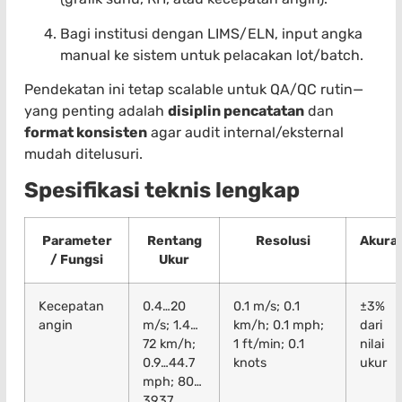
Bagi institusi dengan LIMS/ELN, input angka
manual ke sistem untuk pelacakan lot/batch.
Pendekatan ini tetap scalable untuk QA/QC rutin—
yang penting adalah
disiplin pencatatan
dan
format konsisten
agar audit internal/eksternal
mudah ditelusuri.
Spesifikasi teknis lengkap
Parameter
Rentang
Resolusi
Akuras
/ Fungsi
Ukur
Kecepatan
0.4…20
0.1 m/s; 0.1
±3%
angin
m/s; 1.4…
km/h; 0.1 mph;
dari
72 km/h;
1 ft/min; 0.1
nilai
0.9…44.7
knots
ukur
mph; 80…
3937