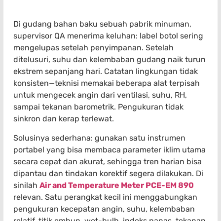
Di gudang bahan baku sebuah pabrik minuman,
supervisor QA menerima keluhan: label botol sering
mengelupas setelah penyimpanan. Setelah
ditelusuri, suhu dan kelembaban gudang naik turun
ekstrem sepanjang hari. Catatan lingkungan tidak
konsisten—teknisi memakai beberapa alat terpisah
untuk mengecek angin dari ventilasi, suhu, RH,
sampai tekanan barometrik. Pengukuran tidak
sinkron dan kerap terlewat.
Solusinya sederhana: gunakan satu instrumen
portabel yang bisa membaca parameter iklim utama
secara cepat dan akurat, sehingga tren harian bisa
dipantau dan tindakan korektif segera dilakukan. Di
sinilah
Air and Temperature Meter PCE-EM 890
relevan. Satu perangkat kecil ini menggabungkan
pengukuran kecepatan angin, suhu, kelembaban
relatif, titik embun, wet-bulb, indeks panas, tekanan