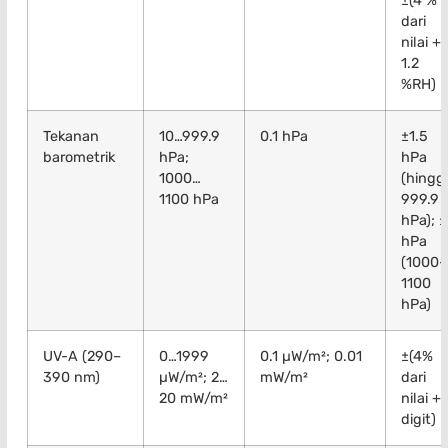
±(4 %
dari
nilai +
1.2
%RH)
Tekanan
10…999.9
0.1 hPa
±1.5
barometrik
hPa;
hPa
1000…
(hingg
1100 hPa
999.9
hPa); 
hPa
(1000–
1100
hPa)
UV-A (290–
0…1999
0.1 µW/m²; 0.01
±(4%
390 nm)
µW/m²; 2…
mW/m²
dari
20 mW/m²
nilai + 
digit)