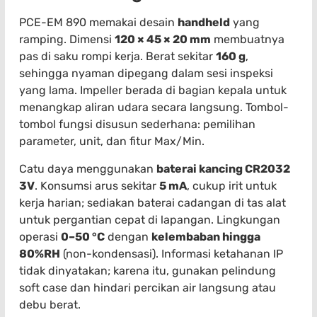
PCE-EM 890 memakai desain
handheld
yang
ramping. Dimensi
120 × 45 × 20 mm
membuatnya
pas di saku rompi kerja. Berat sekitar
160 g
,
sehingga nyaman dipegang dalam sesi inspeksi
yang lama. Impeller berada di bagian kepala untuk
menangkap aliran udara secara langsung. Tombol-
tombol fungsi disusun sederhana: pemilihan
parameter, unit, dan fitur Max/Min.
Catu daya menggunakan
baterai kancing CR2032
3V
. Konsumsi arus sekitar
5 mA
, cukup irit untuk
kerja harian; sediakan baterai cadangan di tas alat
untuk pergantian cepat di lapangan. Lingkungan
operasi
0–50 °C
dengan
kelembaban hingga
80%RH
(non-kondensasi). Informasi ketahanan IP
tidak dinyatakan; karena itu, gunakan pelindung
soft case dan hindari percikan air langsung atau
debu berat.