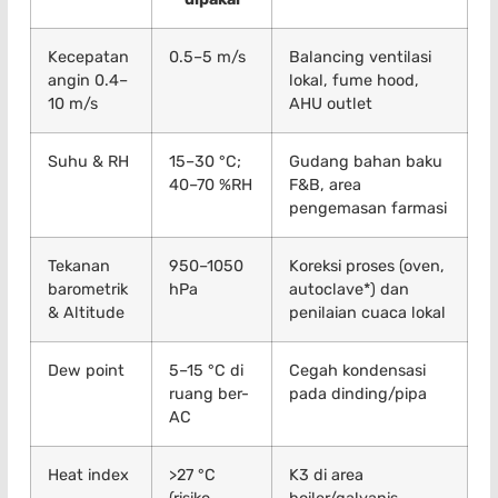
Kecepatan
0.5–5 m/s
Balancing ventilasi
angin 0.4–
lokal, fume hood,
10 m/s
AHU outlet
Suhu & RH
15–30 °C;
Gudang bahan baku
40–70 %RH
F&B, area
pengemasan farmasi
Tekanan
950–1050
Koreksi proses (oven,
barometrik
hPa
autoclave*) dan
& Altitude
penilaian cuaca lokal
Dew point
5–15 °C di
Cegah kondensasi
ruang ber-
pada dinding/pipa
AC
Heat index
>27 °C
K3 di area