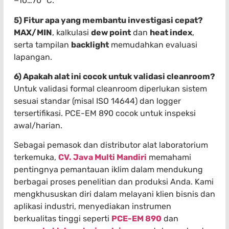
−10…70 °C.
5) Fitur apa yang membantu investigasi cepat?
MAX/MIN
, kalkulasi
dew point
dan
heat index
,
serta tampilan
backlight
memudahkan evaluasi
lapangan.
6) Apakah alat ini cocok untuk validasi cleanroom?
Untuk validasi formal cleanroom diperlukan sistem
sesuai standar (misal ISO 14644) dan logger
tersertifikasi. PCE-EM 890 cocok untuk inspeksi
awal/harian.
Sebagai pemasok dan distributor alat laboratorium
terkemuka,
CV. Java Multi Mandiri
memahami
pentingnya pemantauan iklim dalam mendukung
berbagai proses penelitian dan produksi Anda. Kami
mengkhususkan diri dalam melayani klien bisnis dan
aplikasi industri, menyediakan instrumen
berkualitas tinggi seperti
PCE-EM 890
dan