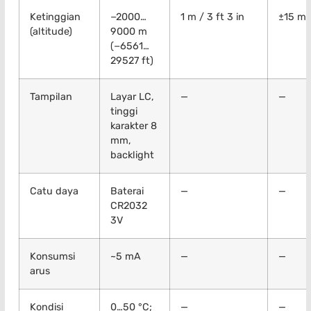
Ketinggian
−2000…
1 m / 3 ft 3 in
±15 m
(altitude)
9000 m
(−6561…
29527 ft)
Tampilan
Layar LC,
—
—
tinggi
karakter 8
mm,
backlight
Catu daya
Baterai
—
—
CR2032
3V
Konsumsi
~5 mA
—
—
arus
Kondisi
0…50 °C;
—
—