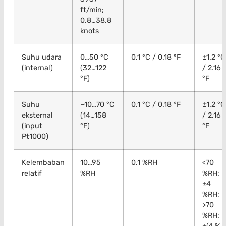
ft/min;
0.8…38.8
knots
Suhu udara
0…50 °C
0.1 °C / 0.18 °F
±1.2 °C
(internal)
(32…122
/ 2.16
°F)
°F
Suhu
−10…70 °C
0.1 °C / 0.18 °F
±1.2 °C
eksternal
(14…158
/ 2.16
(input
°F)
°F
Pt1000)
Kelembaban
10…95
0.1 %RH
<70
relatif
%RH
%RH:
±4
%RH;
>70
%RH: