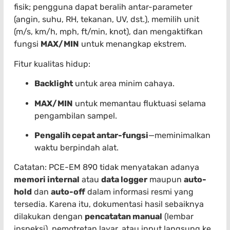
fisik; pengguna dapat beralih antar-parameter
(angin, suhu, RH, tekanan, UV, dst.), memilih unit
(m/s, km/h, mph, ft/min, knot), dan mengaktifkan
fungsi
MAX/MIN
untuk menangkap ekstrem.
Fitur kualitas hidup:
Backlight
untuk area minim cahaya.
MAX/MIN
untuk memantau fluktuasi selama
pengambilan sampel.
Pengalih cepat antar-fungsi
—meminimalkan
waktu berpindah alat.
Catatan: PCE-EM 890 tidak menyatakan adanya
memori internal
atau
data logger
maupun
auto-
hold
dan
auto-off
dalam informasi resmi yang
tersedia. Karena itu, dokumentasi hasil sebaiknya
dilakukan dengan
pencatatan manual
(lembar
inspeksi), pemotretan layar, atau input langsung ke