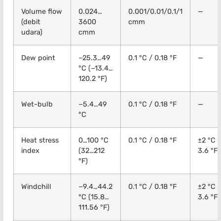
Volume flow
0.024…
0.001/0.01/0.1/1
—
(debit
3600
cmm
udara)
cmm
Dew point
−25.3…49
0.1 °C / 0.18 °F
—
°C (−13.4…
120.2 °F)
Wet-bulb
−5.4…49
0.1 °C / 0.18 °F
—
°C
Heat stress
0…100 °C
0.1 °C / 0.18 °F
±2 °C /
index
(32…212
3.6 °F
°F)
Windchill
−9.4…44.2
0.1 °C / 0.18 °F
±2 °C /
°C (15.8…
3.6 °F
111.56 °F)