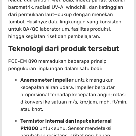
barometrik, radiasi UV-A, windchill, dan ketinggian
dari permukaan laut—cukup dengan menekan
tombol. Hasilnya: data lingkungan yang konsisten
untuk QA/QC laboratorium, fasilitas produksi,
hingga kegiatan riset dan pembelajaran.
Teknologi dari produk tersebut
PCE-EM 890 memadukan beberapa prinsip
pengukuran lingkungan dalam satu bodi:
Anemometer impeller
untuk mengukur
kecepatan aliran udara. Impeller berputar
proporsional terhadap kecepatan angin; rotasi
dikonversi ke satuan m/s, km/jam, mph, ft/min,
atau knot.
Termistor internal dan input eksternal
Pt1000
untuk suhu. Sensor mendeteksi
perubahan resistansi akibat perubahan