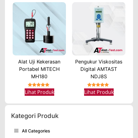
Alat Uji Kekerasan
Pengukur Viskositas
Portabel MITECH
Digital AMTAST
MH180
NDJ8S
★★★★★
★★★★★
Lihat Produk
Lihat Produk
Kategori Produk
All Categories