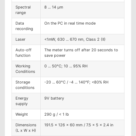
Spectral
8 ... 14 µm
range
Data
On the PC in real time mode
recording
Laser
<1mW, 630 ... 670 nm, Class 2 (II)
Auto-off
The meter turns off after 20 seconds to
function
save power
Working
0 ... 50°C; 10 ... 95% RH
Conditions
Storage
-20 ... 60°C / -4 ... 140°F; <80% RH
conditions
Energy
9V battery
supply
Weight
290 g / < 1 lb
Dimensions
191.5 x 126 x 60 mm / 7.5 x 5 x 2.4 in
(L x W x H)