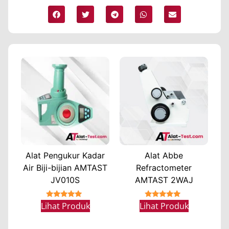
Alat Pengukur Kadar
Alat Abbe
Air Biji-bijian AMTAST
Refractometer
JV010S
AMTAST 2WAJ
★★★★★
★★★★★
Lihat Produk
Lihat Produk