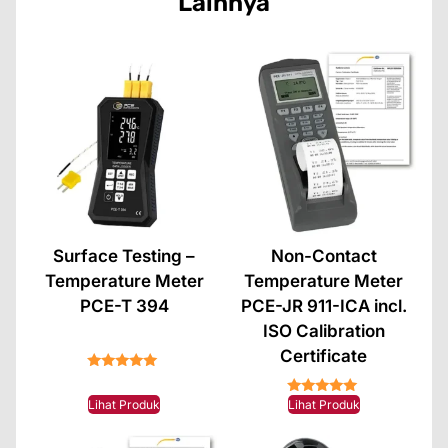
Lainnya
Surface Testing –
Non-Contact
Temperature Meter
Temperature Meter
PCE-T 394
PCE-JR 911-ICA incl.
ISO Calibration
Certificate
★★★★★
★★★★★
Lihat Produk
Lihat Produk