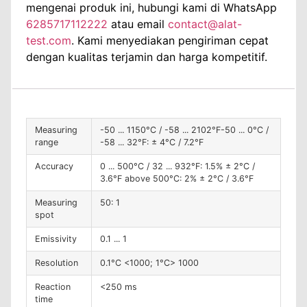
mengenai produk ini, hubungi kami di WhatsApp
6285717112222
atau email
contact@alat-
test.com
. Kami menyediakan pengiriman cepat
dengan kualitas terjamin dan harga kompetitif.
Measuring
-50 ... 1150°C / -58 ... 2102°F-50 ... 0°C /
range
-58 ... 32°F: ± 4°C / 7.2°F
Accuracy
0 ... 500°C / 32 ... 932°F: 1.5% ± 2°C /
3.6°F above 500°C: 2% ± 2°C / 3.6°F
Measuring
50: 1
spot
Emissivity
0.1 ... 1
Resolution
0.1°C <1000; 1°C> 1000
Reaction
<250 ms
time