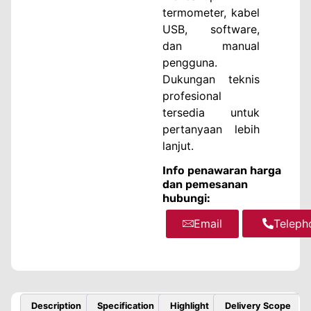
termometer, kabel
USB, software,
dan manual
pengguna.
Dukungan teknis
profesional
tersedia untuk
pertanyaan lebih
lanjut.
Info penawaran harga
dan pemesanan
hubungi:
Email
WhatsA
Teleph
Description
Specification
Highlight
Delivery Scope