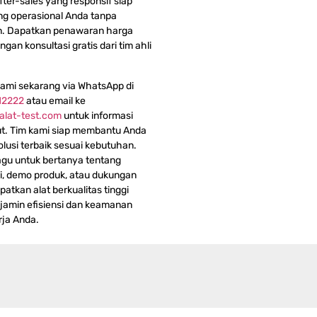
fter-sales yang responsif siap
g operasional Anda tanpa
. Dapatkan penawaran harga
ngan konsultasi gratis dari tim ahli
ami sekarang via WhatsApp di
12222
atau email ke
alat-test.com
untuk informasi
jut. Tim kami siap membantu Anda
olusi terbaik sesuai kebutuhan.
gu untuk bertanya tentang
si, demo produk, atau dukungan
patkan alat berkualitas tinggi
amin efisiensi dan keamanan
rja Anda.