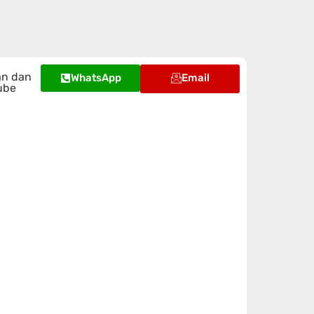
an dan
WhatsApp
Email
ube