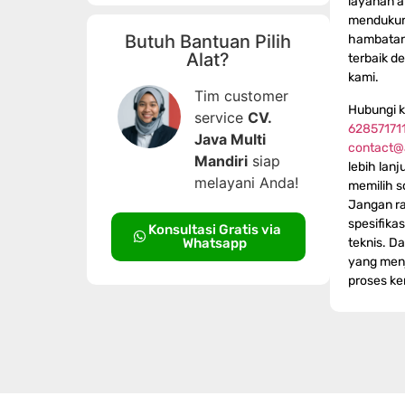
layanan a
mendukun
Butuh Bantuan Pilih
hambatan
Alat?
terbaik de
kami.
Tim customer
Hubungi k
service
CV.
62857171
Java Multi
contact@
Mandiri
siap
lebih lan
melayani Anda!
memilih s
Jangan ra
spesifika
Konsultasi Gratis via
teknis. Da
Whatsapp
yang menj
proses ke