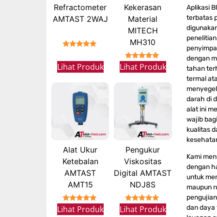
Refractometer
Kekerasan
Aplikasi B
terbatas 
AMTAST 2WAJ
Material
digunakan 
MITECH
penelitia
MH310
penyimpa
★★★★★
dengan m
★★★★★
Lihat Produk
Lihat Produk
tahan ter
termal ata
menyegel
darah di 
alat ini 
wajib bag
kualitas 
kesehatan
Alat Ukur
Pengukur
Kami meny
Ketebalan
Viskositas
dengan ha
AMTAST
Digital AMTAST
untuk me
AMT15
NDJ8S
maupun rut
pengujian
dan daya 
★★★★★
★★★★★
Lihat Produk
Lihat Produk