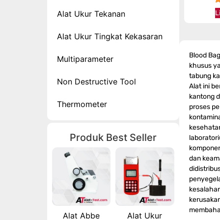
Alat Ukur Tekanan
L
Alat Ukur Tingkat Kekasaran
Blood Bag
Multiparameter
khusus ya
tabung ka
Non Destructive Tool
Alat ini 
kantong d
Thermometer
proses pe
kontamina
kesehatan
Produk Best Seller
laboratori
komponen 
dan keam
didistribu
penyegela
kesalahan
kerusaka
membahay
Alat Abbe
Alat Ukur