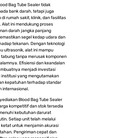
lood Bag Tube Sealer tidak
pada bank darah, tetapi juga
di rumah sakit, klinik, dan fasilitas
n. Alat ini mendukung proses
nan darah jangka panjang
emastikan segel kedap udara dan
hadap tekanan. Dengan teknologi
u ultrasonik, alat ini mampu
 tabung tanpa merusak komponen
dalamnya. Efisiensi dan keandalan
membuatnya menjadi investasi
i institusi yang mengutamakan
dan kepatuhan terhadap standar
 internasional.
ediakan Blood Bag Tube Sealer
rga kompetitif dan stok tersedia
menuhi kebutuhan darurat
in. Setiap unit telah melalui
 ketat untuk menjamin akurasi
tahan. Pengiriman cepat dan