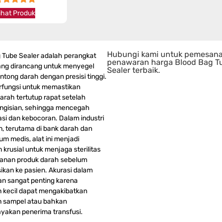
★★★★★
ihat Produk
Hubungi kami untuk pemesan
 Tube Sealer adalah perangkat
penawaran harga Blood Bag T
ng dirancang untuk menyegel
Sealer terbaik.
ntong darah dengan presisi tinggi.
berfungsi untuk memastikan
arah tertutup rapat setelah
ngisian, sehingga mencegah
si dan kebocoran. Dalam industri
, terutama di bank darah dan
um medis, alat ini menjadi
krusial untuk menjaga sterilitas
anan produk darah sebelum
sikan ke pasien. Akurasi dalam
n sangat penting karena
 kecil dapat mengakibatkan
n sampel atau bahkan
akan penerima transfusi.