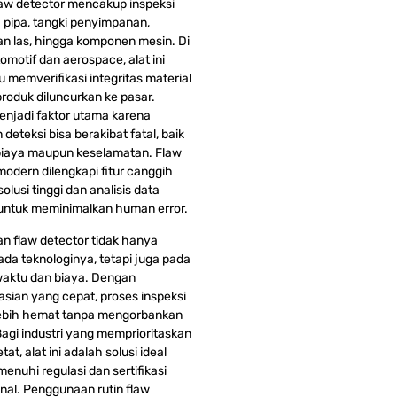
flaw detector mencakup inspeksi
a pipa, tangki penyimpanan,
 las, hingga komponen mesin. Di
tomotif dan aerospace, alat ini
memverifikasi integritas material
roduk diluncurkan ke pasar.
enjadi faktor utama karena
deteksi bisa berakibat fatal, baik
 biaya maupun keselamatan. Flaw
modern dilengkapi fitur canggih
solusi tinggi dan analisis data
untuk meminimalkan human error.
n flaw detector tidak hanya
ada teknologinya, tetapi juga pada
 waktu dan biaya. Dengan
sian yang cepat, proses inspeksi
lebih hemat tanpa mengorbankan
Bagi industri yang memprioritaskan
tat, alat ini adalah solusi ideal
enuhi regulasi dan sertifikasi
onal. Penggunaan rutin flaw