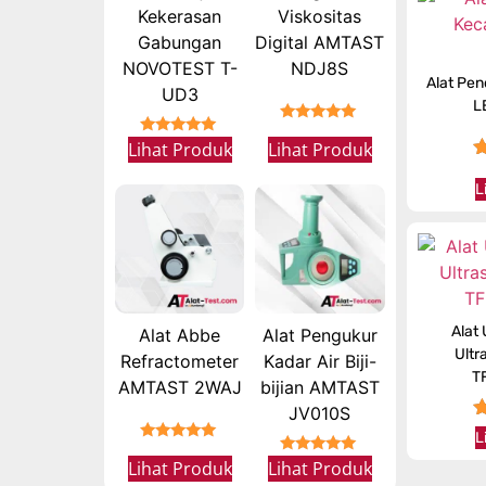
Kekerasan
Viskositas
Gabungan
Digital AMTAST
NOVOTEST T-
NDJ8S
Alat Pen
UD3
L
★★★★★
★★★★★
Lihat Produk
Lihat Produk
L
Alat
Alat Abbe
Alat Pengukur
Ultr
Refractometer
Kadar Air Biji-
T
AMTAST 2WAJ
bijian AMTAST
JV010S
L
★★★★★
★★★★★
Lihat Produk
Lihat Produk