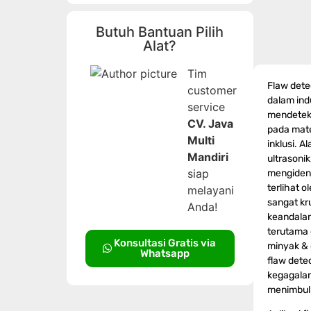
Butuh Bantuan Pilih
Alat?
Tim
Flaw dete
customer
dalam ind
service
mendetek
CV. Java
pada mater
Multi
inklusi. A
Mandiri
ultrasonik
siap
mengident
terlihat 
melayani
sangat kr
Anda!
keandala
terutama d
Konsultasi Gratis via
minyak & 
Whatsapp
flaw dete
kegagalan
menimbulka