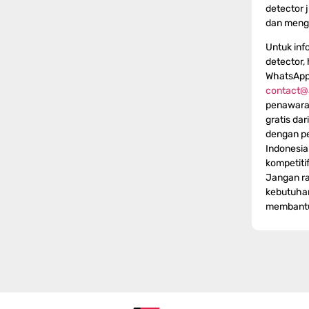
detector
dan meng
Untuk info
detector,
WhatsApp
contact@
penawaran
gratis dar
dengan pe
Indonesi
kompetitif
Jangan ra
kebutuhan
membant