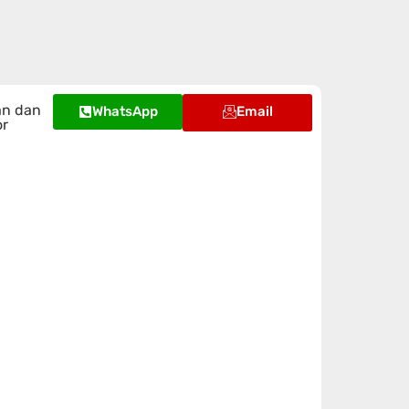
an dan
WhatsApp
Email
or