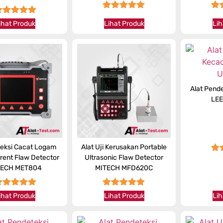
★★★★★
★
★★★★★
ihat Produk
Lihat Produk
Lih
Alat Pend
LEE
teksi Cacat Logam
Alat Uji Kerusakan Portable
rent Flaw Detector
Ultrasonic Flaw Detector
★
TECH MET804
MITECH MFD620C
★★★★★
★★★★★
Lih
ihat Produk
Lihat Produk