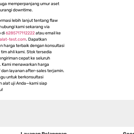
 juga memperpanjang umur aset
urangi downtime.
rmasi lebih lanjut tentang flaw
 hubungi kami sekarang via
 di
6285717112222
atau email ke
alat-test.com
. Dapatkan
 harga terbaik dengan konsultasi
i tim ahli kami. Stok tersedia
ngiriman cepat ke seluruh
a. Kami menawarkan harga
 dan layanan after-sales terjamin.
gu untuk berkonsultasi
 alat uji Anda—kami siap
u!
Layanan Pelanggan
Goog