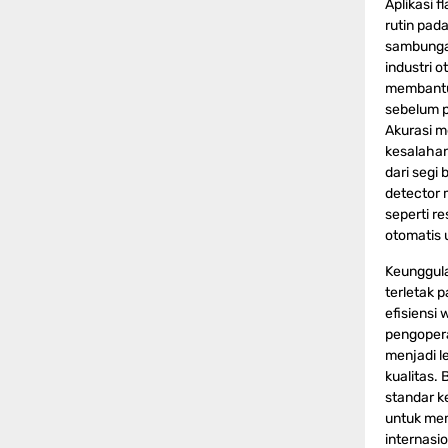
Aplikasi 
rutin pad
sambungan
industri o
membantu 
sebelum p
Akurasi m
kesalahan 
dari segi
detector 
seperti re
otomatis 
Keunggula
terletak p
efisiensi
pengopera
menjadi 
kualitas. 
standar ke
untuk mem
internasi