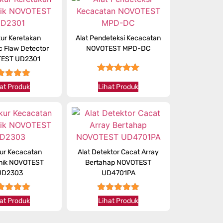
kur Keretakan
Alat Pendeteksi Kecacatan
c Flaw Detector
NOVOTEST MPD-DC
EST UD2301
★★★★★
★★★★
at Produk
Lihat Produk
kur Kecacatan
Alat Detektor Cacat Array
onik NOVOTEST
Bertahap NOVOTEST
UD2303
UD4701PA
★★★★
★★★★★
at Produk
Lihat Produk