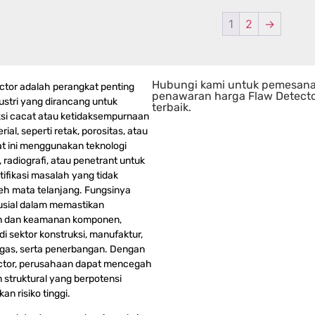
1
2
→
Hubungi kami untuk pemesan
ctor adalah perangkat penting
penawaran harga Flaw Detect
ustri yang dirancang untuk
terbaik.
si cacat atau ketidaksempurnaan
ial, seperti retak, porositas, atau
lat ini menggunakan teknologi
, radiografi, atau penetrant untuk
ifikasi masalah yang tidak
oleh mata telanjang. Fungsinya
usial dalam memastikan
n dan keamanan komponen,
i sektor konstruksi, manufaktur,
gas, serta penerbangan. Dengan
ctor, perusahaan dapat mencegah
 struktural yang berpotensi
n risiko tinggi.