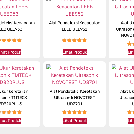
deteksi Kecacatan
Alat Pendeteksi Kecacatan
Alat U
EEB UEE953
LEEB UEE952
Ultrasoni
NOVOT
★★★★★
★★★★★
★
ihat Produk
Lihat Produk
Lih
 Ukur Keretakan
Alat Pendeteksi Keretakan
Alat U
asonik TMTECK
Ultrasonik NOVOTEST
Ultras
FD320PLUS
UD3701
★★★★★
★★★★★
★
ihat Produk
Lihat Produk
Lih