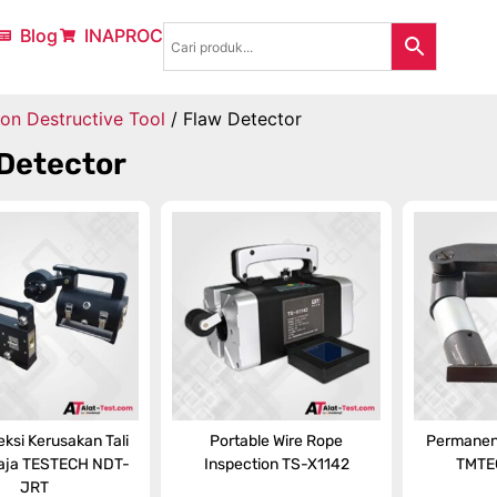
Blog
INAPROC
on Destructive Tool
/ Flaw Detector
Detector
eksi Kerusakan Tali
Portable Wire Rope
Permanen
aja TESTECH NDT-
Inspection TS-X1142
TMTE
JRT