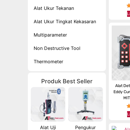
Alat Ukur Tekanan
L
Alat Ukur Tingkat Kekasaran
Multiparameter
Non Destructive Tool
Thermometer
Produk Best Seller
Alat De
Eddy Cur
MI
L
Alat Uji
Pengukur