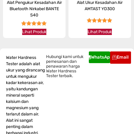
Alat Pengukur Kesadahan Air
Alat Ukur Kesadahan Air
Bluetooth Nirkabel BANTE
AMTAST YD300
S40
★★★★★
★★★★★
Lihat Produk
Lihat Produk
Hubungi kami untuk
WhatsApp
Email
Water Hardness
pemesanan dan
Tester adalah alat
penawaran harga
ukur yang dirancang
Water Hardness
Tester terbaik.
untuk mengukur
kadar kekerasan air,
yaitu kandungan
mineral seperti
kalsium dan
magnesium yang
terlarut dalam air.
Alat ini sangat
penting dalam
berbagai industri,