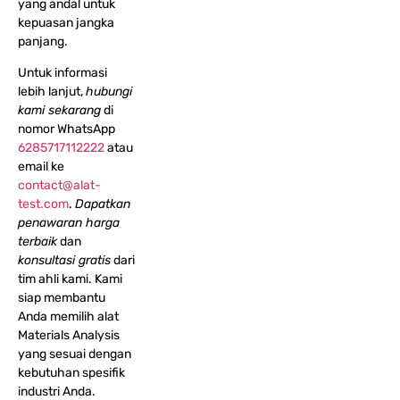
yang andal untuk
kepuasan jangka
panjang.
Untuk informasi
lebih lanjut,
hubungi
kami sekarang
di
nomor WhatsApp
6285717112222
atau
email ke
contact@alat-
test.com
.
Dapatkan
penawaran harga
terbaik
dan
konsultasi gratis
dari
tim ahli kami. Kami
siap membantu
Anda memilih alat
Materials Analysis
yang sesuai dengan
kebutuhan spesifik
industri Anda.